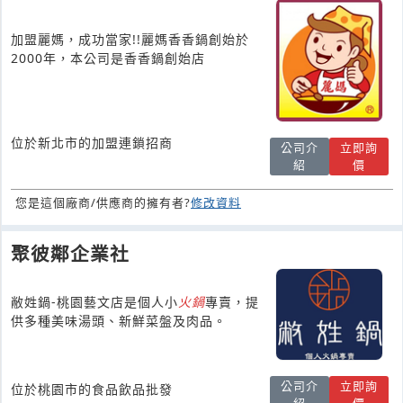
加盟麗媽，成功當家!!麗媽香香鍋創始於
2000年，本公司是香香鍋創始店
位於新北市的加盟連鎖招商
公司介
立即詢
紹
價
您是這個廠商/供應商的擁有者?
修改資料
聚彼鄰企業社
敝姓鍋-桃園藝文店是個人小
火鍋
專賣，提
供多種美味湯頭、新鮮菜盤及肉品。
公司介
立即詢
位於桃園市的食品飲品批發