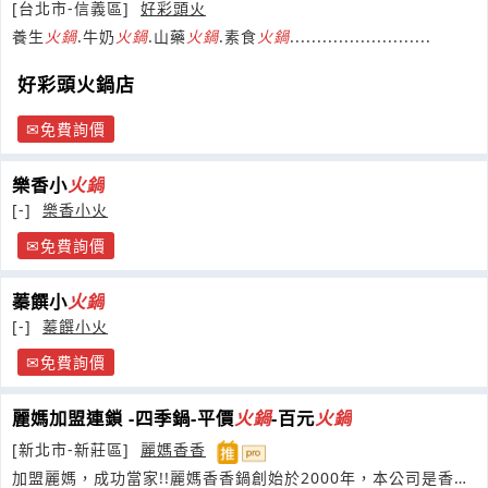
[台北市-信義區]
好彩頭火
養生
火鍋
.牛奶
火鍋
.山藥
火鍋
.素食
火鍋
..........................
好彩頭火鍋店
免費詢價
樂香小
火鍋
[-]
樂香小火
免費詢價
蓁饌小
火鍋
[-]
蓁饌小火
免費詢價
麗媽加盟連鎖 -四季鍋-平價
火鍋
-百元
火鍋
[新北市-新莊區]
麗媽香香
加盟麗媽，成功當家!!麗媽香香鍋創始於2000年，本公司是香香