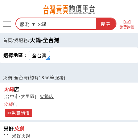
服務
搜尋
免費詢價
火鍋-全台灣
首頁
/
找服務
/
選擇地區 :
全台灣
火鍋-全台灣
(約有1356筆服務)
火鍋
店
[台中市-大里區]
火鍋店
火鍋
店
免費詢價
米好
火鍋
[-]
米好火鍋