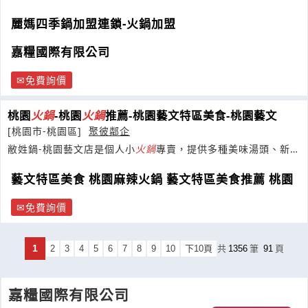
鍋創始店
麗媽四季鍋加盟連鎖-火鍋加盟
嘉糧國際有限公司
免費詢價
桃園
火鍋
-桃園
火鍋
推薦-桃園藝文特區美食-桃園藝文
[桃園市-桃園區]
聚彼鄰企
敝姓鍋-桃園藝文店是個人小
火鍋
專賣，提供多種美味湯頭、新鮮
菜盤及肉品。
藝文特區美食 桃園麻辣火鍋 藝文特區美食推薦 桃園
免費詢價
1
2
3
4
5
6
7
8
9
10
下10頁
共
1356
筆
91
頁
嘉糧國際有限公司