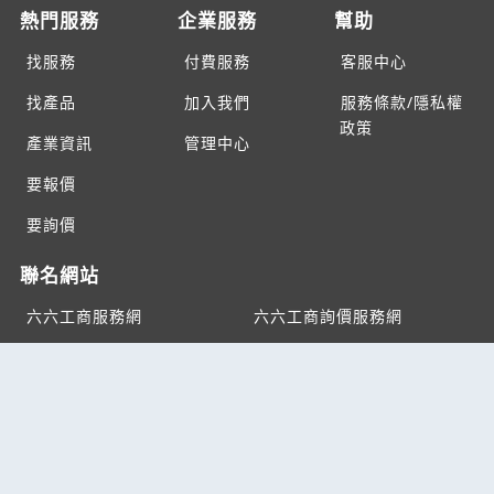
熱門服務
企業服務
幫助
找服務
付費服務
客服中心
找產品
加入我們
服務條款/隱私權
政策
產業資訊
管理中心
要報價
要詢價
聯名網站
六六工商服務網
六六工商詢價服務網
JB產品網
六六黃頁
台灣黃頁｜求報價
B2BKO
BNI夥伴引薦網
Copyright c2026 All rights reserved | 台灣黃頁