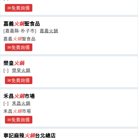
免費詢價
嘉義
火鍋
聖食品
[嘉義縣-朴子市]
嘉義火鍋
嘉義
火鍋
聖食品
免費詢價
榮皇
火鍋
[-]
榮皇火鍋
免費詢價
禾昌
火鍋
市場
[-]
禾昌火鍋
禾昌
火鍋
市場
免費詢價
寧記麻辣
火鍋
台北總店