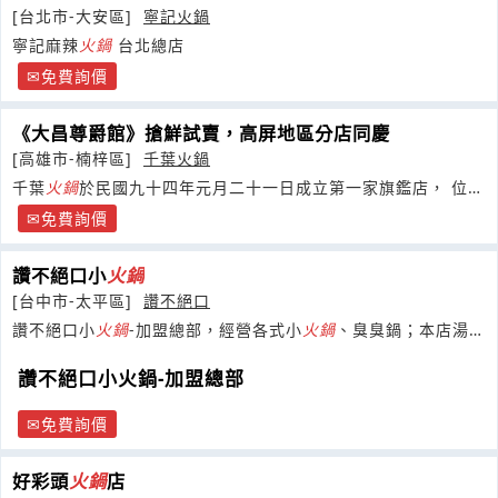
[台北市-大安區]
寧記火鍋
寧記麻辣
火鍋
台北總店
免費詢價
《大昌尊爵館》搶鮮試賣，高屏地區分店同慶
[高雄市-楠梓區]
千葉火鍋
千葉
火鍋
於民國九十四年元月二十一日成立第一家旗鑑店， 位於
雲林縣斗六市，千葉本
免費詢價
讚不絕口小
火鍋
[台中市-太平區]
讚不絕口
讚不絕口小
火鍋
-加盟總部，經營各式小
火鍋
、臭臭鍋；本店湯頭
讓你從第一口到最後一口都讚不絕口
讚不絕口小火鍋-加盟總部
免費詢價
好彩頭
火鍋
店