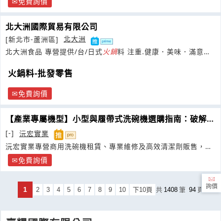
免費詢價
北大洲國際貿易有限公司
[新北市-蘆洲區]
北大洲
北大洲食品 專營提供/台/日式
火鍋
料 注重.健康．美味．滿意是
我司宗旨.歡迎各家長期配合
火鍋料-批發零售
免費詢價
【產業專屬機型】小型與履帶式洗碗機選購指南：破解各
業態內場痛點
[-]
沅宏實業
沅宏實業專營商用洗碗機租賃、專業維修及高效清潔劑販售，一
站式解決餐飲洗滌與去油污難題
免費詢價
詢價
1
2
3
4
5
6
7
8
9
10
下10頁
共
1408
筆
94
頁