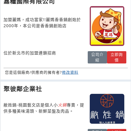
嘉糧國際有限公司
加盟麗媽，成功當家!!麗媽香香鍋創始於
2000年，本公司是香香鍋創始店
位於新北市的加盟連鎖招商
公司介
立即詢
紹
價
您是這個廠商/供應商的擁有者?
修改資料
聚彼鄰企業社
敝姓鍋-桃園藝文店是個人小
火鍋
專賣，提
供多種美味湯頭、新鮮菜盤及肉品。