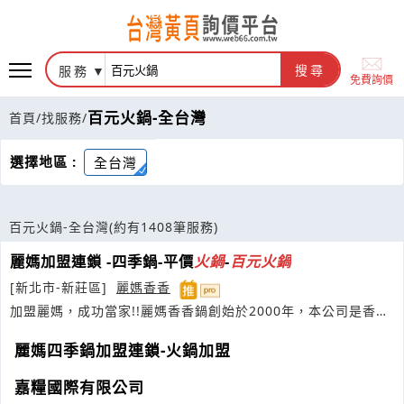
服務
搜尋
免費詢價
百元火鍋-全台灣
首頁
/
找服務
/
選擇地區 :
全台灣
百元火鍋-全台灣
(約有1408筆服務)
麗媽加盟連鎖 -四季鍋-平價
火鍋
-
百元
火鍋
[新北市-新莊區]
麗媽香香
加盟麗媽，成功當家!!麗媽香香鍋創始於2000年，本公司是香香
鍋創始店
麗媽四季鍋加盟連鎖-火鍋加盟
嘉糧國際有限公司