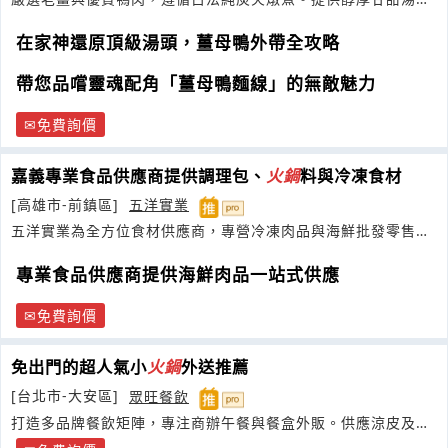
與招牌麵線
在家神還原頂級湯頭，薑母鴨外帶全攻略
帶您品嚐靈魂配角「薑母鴨麵線」的無敵魅力
免費詢價
嘉義專業食品供應商提供調理包、
火鍋
料與冷凍食材
[高雄市-前鎮區]
五洋實業
五洋實業為全方位食材供應商，專營冷凍肉品與海鮮批發零售，
產地直送
專業食品供應商提供海鮮肉品一站式供應
免費詢價
免出門的超人氣小
火鍋
外送推薦
[台北市-大安區]
眾旺餐飲
打造多品牌餐飲矩陣，專注商辦午餐與餐盒外販。供應涼皮及快
餐，解決都會上班族剛需