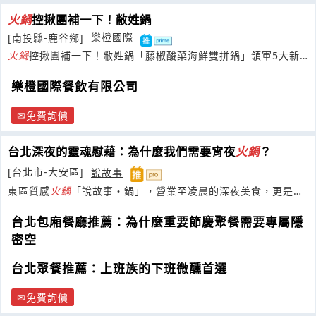
火鍋
控揪團補一下！敝姓鍋
[南投縣-鹿谷鄉]
樂橙國際
火鍋
控揪團補一下！敝姓鍋「藤椒酸菜海鮮雙拼鍋」領軍5大新
品強勢登場懂得待客之道
樂橙國際餐飲有限公司
免費詢價
台北深夜的靈魂慰藉：為什麼我們需要宵夜
火鍋
？
[台北市-大安區]
說故事
東區質感
火鍋
「說故事・鍋」，營業至凌晨的深夜美食，更是寵
物友善的約會聚餐首選。
台北包廂餐廳推薦：為什麼重要節慶聚餐需要專屬隱
密空
台北聚餐推薦：上班族的下班微醺首選
免費詢價