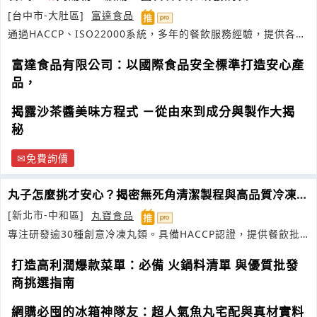
[台中市-大肚區]
富達食品
通過HACCP、ISO22000系統，多年的餐飲服務經驗，提供各式
食品代工服務
富達食品有限公司：以國際食品安全標準打造安心產
品，
揭露沙茶醬美味方程式 －從由來到成分與製作大揭
秘
免費詢價
丸子怎麼挑才安心？揭密無死角清潔製程與高品質冷凍貢
丸挑選術
[新北市-中和區]
丸寶食品
專注研發逾30種創意冷凍丸類。具備HACCP認證，提供餐飲批
發
打造高利潤爆款菜單：必備 火鍋料清單 與優質批發
商挑選指南
網購必囤的冰箱神隊友：超人氣魚丸宅配與真材實料