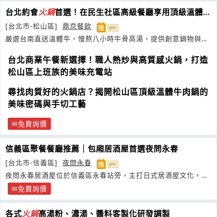
台北約會
火鍋
首選！在民生社區高級餐廳享用頂級溫體
牛，給伴侶難忘的慶生之夜
[台北市-松山區]
鼎京餐飲
嚴選台南直送溫體牛，慢熬八小時牛骨高湯，提供創意鍋物與職
人熱炒雙重饗宴
台北商業午餐新選擇！職人熱炒與高質感火鍋，打造
松山區上班族的美味充電站
尋找肉質好的火鍋店？揭開松山區頂級溫體牛肉鍋的
美味密碼與手切工藝
免費詢價
信義區聚餐餐廳推薦｜包廂居酒屋首選夜問永春
[台北市-信義區]
夜問永春
夜問永春居酒屋位於信義區永春站旁，主打日式居酒屋文化，適
合聚餐小酌與深夜美食
免費詢價
各式
火鍋
高湯粉、濃湯、醬料客製化研發調製