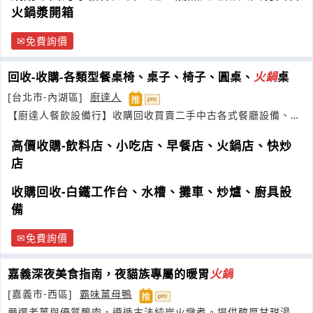
火鍋漿開箱
免費詢價
回收-收購-各類型餐桌椅、桌子、椅子、圓桌、
火鍋
桌
[台北市-內湖區]
廚達人
【廚達人餐飲設備行】收購回收買賣二手中古各式餐廳設備、營
業商用冰箱
高價收購-飲料店、小吃店、早餐店、火鍋店、快炒
店
收購回收-白鐵工作台、水槽、攤車、炒爐、廚具設
備
免費詢價
嘉義深夜美食指南，夜貓族專屬的暖胃
火鍋
[嘉義市-西區]
霸味薑母鴨
嚴選老薑與優質鴨肉，遵循古法純炭火燉煮。提供醇厚甘甜湯頭