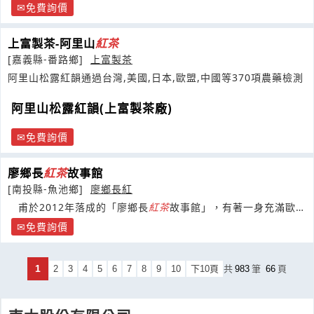
免費詢價
上富製茶-阿里山
紅茶
[嘉義縣-番路鄉]
上富製茶
阿里山松露紅韻通過台灣,美國,日本,歐盟,中國等370項農藥檢測
阿里山松露紅韻(上富製茶廠)
免費詢價
廖鄉長
紅茶
故事館
[南投縣-魚池鄉]
廖鄉長紅
甫於2012年落成的「廖鄉長
紅茶
故事館」，有著一身充滿歐式
古典雅致風情的外觀，
免費詢價
1
2
3
4
5
6
7
8
9
10
下10頁
共
983
筆
66
頁