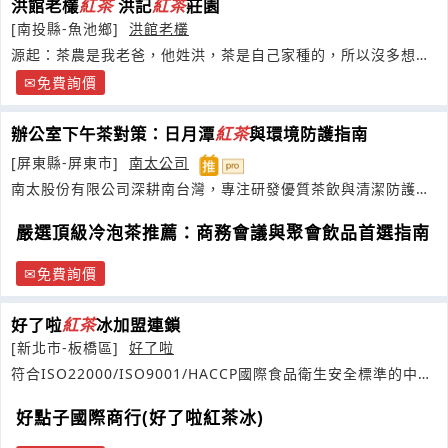
洪館老欉
紅茶
洪記
紅茶
莊園
[南投縣-魚池鄉]
洪館老欉
源起：茶農是我老爸，他姓洪，茶是自己家種的，所以沒多想，
就叫
免費詢價
辦公室下午茶對策：日月潭
紅茶
與環境防護指南
[屏東縣-屏東市]
南太公司
南太股份有限公司深耕南台灣，專注研發優質茶飲與清潔防護產
品，為您打造健康安心的美好生活圈
嚴選頂級冷泡茶推薦：商務會議與聚會飲品首選指南
免費詢價
好了啦
紅茶
冰加盟連鎖
[新北市-板橋區]
好了啦
符合ISO22000/ISO9001/HACCP國際食品衛生安全標準的中央
廚房
好點子國際商行(好了啦紅茶冰)