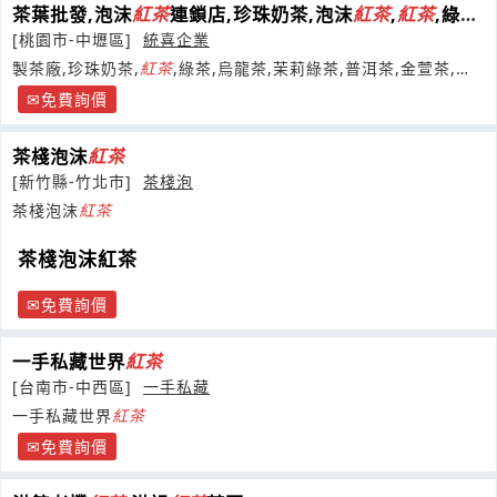
茶葉批發,泡沫
紅茶
連鎖店,珍珠奶茶,泡沫
紅茶
,
紅茶
,綠
茶,烏龍茶,青茶
[桃園市-中壢區]
統喜企業
製茶廠,珍珠奶茶,
紅茶
,綠茶,烏龍茶,茉莉綠茶,普洱茶,金萱茶,泡
沫
紅茶
連鎖店,茶葉批發,
免費詢價
茶棧泡沫
紅茶
[新竹縣-竹北市]
茶棧泡
茶棧泡沫
紅茶
茶棧泡沫紅茶
免費詢價
一手私藏世界
紅茶
[台南市-中西區]
一手私藏
一手私藏世界
紅茶
免費詢價