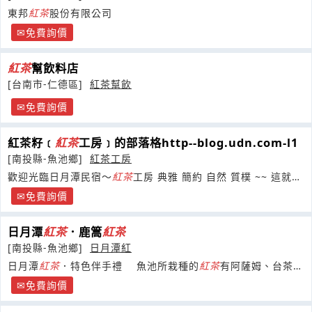
東邦
紅茶
股份有限公司
免費詢價
紅茶
幫飲料店
[台南市-仁德區]
紅茶幫飲
免費詢價
紅茶籽﹝
紅茶
工房﹞的部落格http--blog.udn.com-l1
[南投縣-魚池鄉]
紅茶工房
歡迎光臨日月潭民宿～
紅茶
工房 典雅 簡約 自然 質樸 ~~ 這就是
紅茶
工房
免費詢價
日月潭
紅茶
．鹿篙
紅茶
[南投縣-魚池鄉]
日月潭紅
日月潭
紅茶
．特色伴手禮 魚池所栽種的
紅茶
有阿薩姆、台茶七
號、台茶八號、台茶十
免費詢價