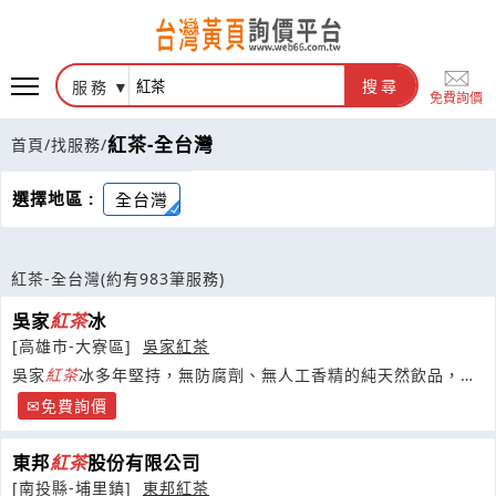
服務
搜尋
免費詢價
紅茶-全台灣
首頁
/
找服務
/
選擇地區 :
全台灣
紅茶-全台灣
(約有983筆服務)
吳家
紅茶
冰
[高雄市-大寮區]
吳家紅茶
吳家
紅茶
冰多年堅持，無防腐劑、無人工香精的純天然飲品，一
路走來亦是公司不變的經營
免費詢價
東邦
紅茶
股份有限公司
[南投縣-埔里鎮]
東邦紅茶