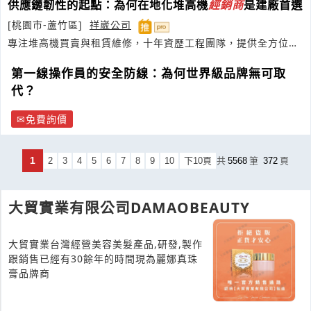
供應鏈韌性的起點：為何在地化堆高機
經銷商
是建廠首選
[桃園市-蘆竹區]
祥崴公司
專注堆高機買賣與租賃維修，十年資歷工程團隊，提供全方位物
流解決方案
第一線操作員的安全防線：為何世界級品牌無可取
代？
免費詢價
1
2
3
4
5
6
7
8
9
10
下10頁
共
5568
筆
372
頁
大貿實業有限公司DAMAOBEAUTY
大貿實業台灣經營美容美髮產品,研發,製作
跟銷售已經有30餘年的時間現為麗娜真珠
膏品牌商