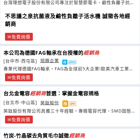
台灣理想電子股份有限公司專注於智慧節電卡、鹼性負離子抗菌
液、健康機能鞋墊等節能環保產品
不思議之泉抗菌液及鹼性負離子活水機 誠徵各地經
銷商
免費詢價
本公司為德國FAG軸承在台授權的
經銷商
[台中市-西屯區]
旭鋒企業
專業代理德國FAG軸承，FAG為全球前5大企業!歐美汽車工業及
航太產業均有使用
免費詢價
台北金電容
經銷商
首選：掌握金電容規格
[台北市-中山區]
英鈦股份
英鈦股份有限公司具備三十年經驗，專精電容代理、SMD固態電
容與整流二極體
免費詢價
竹炭-竹晶碳去角質毛巾誠徵
經銷商