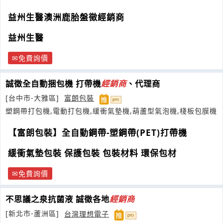
們變為更好的輔助保健食品
益州生醫澳洲鹿胎盤徵經銷商
益州生醫
免費詢價
誠徵全自動捆包機 打帶機
經銷商
、代理商
[台中市-大雅區]
富朗包裝
塑鋼帶打包機,電動打包機,緩衝氣墊機,葫蘆型氣泡機,棧板包膜機
【富朗包裝】全自動鋼帶-塑鋼帶(PET)打帶機
緩衝氣墊包裝 保護包裝 包裝材料 環保包材
免費詢價
不思議之泉抗菌液 誠徵各地
經銷商
[新北市-蘆洲區]
台灣理想電子