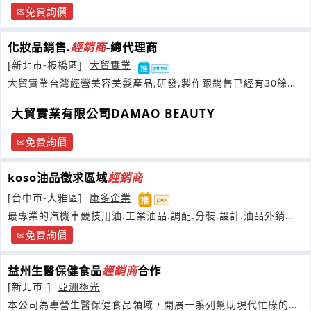
免費詢價
化妝品銷售.
經銷商
-總代理商
[新北市-板橋區]
大貿實業
大貿實業台灣經營美容美髮產品,研發,製作跟銷售已經有30餘年
的時間現為麗娜真珠膏品牌商
大貿實業有限公司DAMAO BEAUTY
免費詢價
koso油品徵求區域
經銷商
[台中市-大雅區]
康多企業
最專業的汽機車競技用油.工業油品.調配.分裝.設計.油品外銷合
作
免費詢價
益州生醫保健食品
經銷商
合作
[新北市-]
亞洲極光
本公司為專營生醫保健食品領域，開展一系列幫助現代忙碌的人