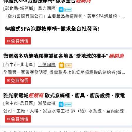
伸縮式SPA泡腳按摩椅~徵求全台
經銷商
[彰化縣-埔鹽鄉]
喬力國際
「喬力國際有限公司」主要產品為按摩椅、美甲SPA泡腳椅、泡
腳缸
伸縮式SPA泡腳按摩椅~徵求全台批發商!
免費詢價
微電腦多功能噴霧機誠征各地區"愛地球的推手"
經銷商
[台中市-北屯區]
上億國際
全國第一家榮獲發明獎_微電腦多功能低壓噴霧機的創始者(微霧
機、
免費詢價
雅光家電城
經銷商
歐式系統櫃、廚具、廚房設備、家電
[台中市-烏日區]
漸隆電機
公司、工廠、大樓、家庭水電工程 排（給）水系統、室內配線系
統、
免費詢價