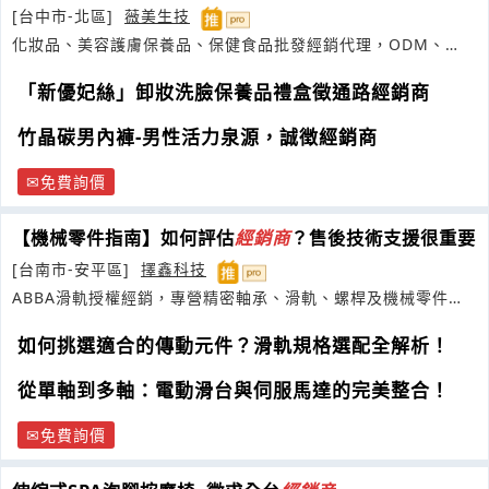
[台中市-北區]
薇美生技
化妝品、美容護膚保養品、保健食品批發經銷代理，ODM、
OEM代工開發設計
「新優妃絲」卸妝洗臉保養品禮盒徵通路經銷商
竹晶碳男內褲-男性活力泉源，誠徴經銷商
免費詢價
【機械零件指南】如何評估
經銷商
？售後技術支援很重要
[台南市-安平區]
擇鑫科技
ABBA滑軌授權經銷，專營精密軸承、滑軌、螺桿及機械零件整
合服務
如何挑選適合的傳動元件？滑軌規格選配全解析！
從單軸到多軸：電動滑台與伺服馬達的完美整合！
免費詢價