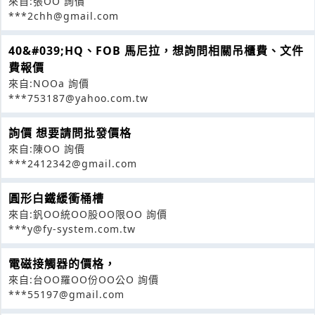
來自:張OO 詢價
***2chh@gmail.com
40&#039;HQ、FOB 馬尼拉，想詢問相關吊櫃費、文件
費報價
來自:NOOa 詢價
***753187@yahoo.com.tw
詢價 想要請問批發價格
來自:陳OO 詢價
***2412342@gmail.com
圓形白鐵緩衝桶槽
來自:釩OO統OO股OO限OO 詢價
***y@fy-system.com.tw
電磁接觸器的價格，
來自:台OO羅OO份OO公O 詢價
***55197@gmail.com