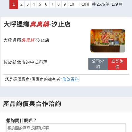
1
2
3
4
5
6
7
8
9
10
下10頁
共
2676
筆
179
頁
大呼過癮
臭
臭
鍋
-汐止店
大呼過癮
臭
臭
鍋
-汐止店
公司介
立即詢
位於新北市的中式料理
紹
價
您是這個廠商/供應商的擁有者?
修改資料
產品詢價與合作洽詢
想詢問什麼呢？