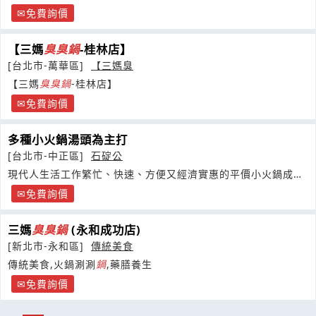
免費詢價
【三媽
臭
臭
鍋
-桂林店】
[台北市-萬華區]
【三媽臭
【三媽
臭
臭
鍋
-桂林店】
免費詢價
多種小火鍋湯頭為主打
[台北市-中正區]
石碇公
現代人生活工作繁忙、快速、方便又經濟實惠的平價小火鍋成了
最佳的選擇
免費詢價
三媽
臭
臭
鍋
(永和成功店)
[新北市-永和區]
傳統美食
傳統美食,火鍋涮涮
鍋
,藥膳養生
免費詢價