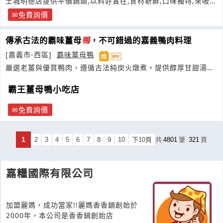
土城明德店提供平價鍋類,以料好實在,食材新鮮,口味獨特,來吸引
顧客
免費詢價
傳承古法的霸味薑母
鴨
，不可錯過的嘉義鴨肉料理
[嘉義市-西區]
霸味薑母鴨
嚴選老薑與優質鴨肉，遵循古法純炭火燉煮。提供醇厚甘甜湯頭
與招牌麵線
霸王薑母鴨小吃店
免費詢價
1
2
3
4
5
6
7
8
9
10
下10頁
共
4801
筆
321
頁
嘉糧國際有限公司
加盟麗媽，成功當家!!麗媽香香鍋創始於
2000年，本公司是香香鍋創始店