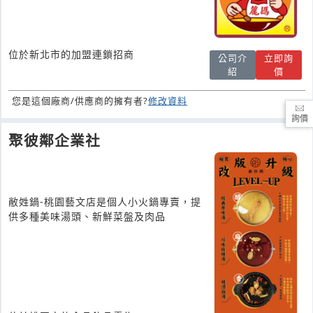
位於新北市的加盟連鎖招商
公司介
立即詢
紹
價
您是這個廠商/供應商的擁有者?
修改資料
詢價
聚彼鄰企業社
敝姓鍋-桃園藝文店是個人小火鍋專賣，提
供多種美味湯頭、新鮮菜盤及肉品