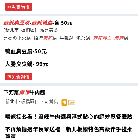
免費詢價
麻
辣
臭
豆腐
-
麻
辣
鴨
血
-各 50元
[新北市-板橋區]
亮亮美食
亮亮の小火鍋~招牌
麻
辣
鍋~牛雜鍋~泡菜鍋~
麻
辣
鴨
血
~
麻
辣
鍋底
醬~香
辣
醬~吻仔魚辣椒
鴨血臭豆腐-50元
大腸臭臭鍋- 99元
免費詢價
下河幫
麻
辣
牛肉麵
[新北市-板橋區]
下河幫麻
嗜辣控必看！麻辣牛肉麵與港式點心的絕妙聚餐體驗
不再煩惱過年長輩送禮！新北板橋特色高級伴手禮推
薦清