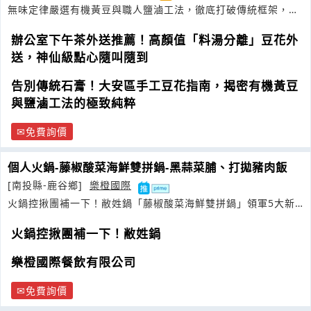
無味定律嚴選有機黃豆與職人鹽滷工法，徹底打破傳統框架，打
造甜鹹酸
辣
多元風味的極致精品豆花。
辦公室下午茶外送推薦！高顏值「料湯分離」豆花外
送，神仙級點心隨叫隨到
告別傳統石膏！大安區手工豆花指南，揭密有機黃豆
與鹽滷工法的極致純粹
免費詢價
個人火鍋-藤椒酸菜海鮮雙拼鍋-黑蒜菜脯、打拋豬肉飯
[南投縣-鹿谷鄉]
樂橙國際
火鍋控揪團補一下！敝姓鍋「藤椒酸菜海鮮雙拼鍋」領軍5大新
品強勢登場懂得待客之道
火鍋控揪團補一下！敝姓鍋
樂橙國際餐飲有限公司
免費詢價