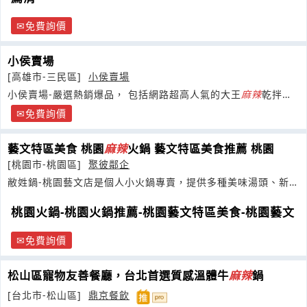
免費詢價
小侯賣場
[高雄市-三民區]
小侯賣場
小侯賣場-嚴選熱銷爆品， 包括網路超高人氣的大王
麻
辣
乾拌麵
及精品茶包禮盒！
免費詢價
藝文特區美食 桃園
麻
辣
火鍋 藝文特區美食推薦 桃園
[桃園市-桃園區]
聚彼鄰企
敝姓鍋-桃園藝文店是個人小火鍋專賣，提供多種美味湯頭、新鮮
菜盤及肉品
桃園火鍋-桃園火鍋推薦-桃園藝文特區美食-桃園藝文
免費詢價
松山區寵物友善餐廳，台北首選質感溫體牛
麻
辣
鍋
[台北市-松山區]
鼎京餐飲