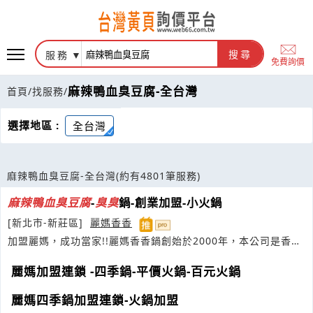
服務
搜尋
免費詢價
麻辣鴨血臭豆腐-全台灣
首頁
/
找服務
/
選擇地區 :
全台灣
麻辣鴨血臭豆腐-全台灣
(約有4801筆服務)
麻
辣
鴨
血
臭
豆腐
-
臭
臭
鍋-創業加盟-小火鍋
[新北市-新莊區]
麗媽香香
加盟麗媽，成功當家!!麗媽香香鍋創始於2000年，本公司是香香
鍋創始店
麗媽加盟連鎖 -四季鍋-平價火鍋-百元火鍋
麗媽四季鍋加盟連鎖-火鍋加盟