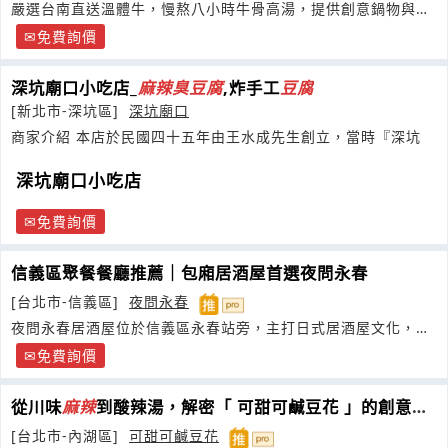
嚴選台南直送溫體牛，慢熬八小時牛骨高湯，提供創意鍋物與職
人熱炒雙重饗宴
免費詢價
深坑廟口小吃店_
麻
辣
臭
豆腐
,炸手工
豆腐
[新北市-深坑區]
深坑廟口
商家介紹 本店於民國四十五年由王水成先生創立，當時『深坑
深坑廟口小吃店
免費詢價
信義區聚餐餐廳推薦｜包廂居酒屋首選夜問永春
[台北市-信義區]
夜問永春
夜問永春居酒屋位於信義區永春站旁，主打日式居酒屋文化，適
合聚餐小酌與深夜美食
免費詢價
從川味
麻
辣
到酸辣湯，解密「 可甜可鹹豆花 」的創意革
命
[台北市-內湖區]
可甜可鹹豆花