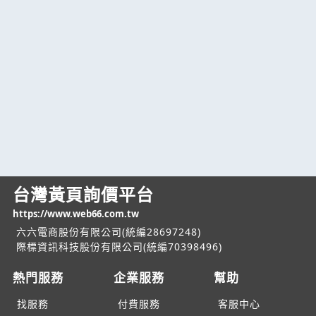
台灣黃頁詢價平台
https://www.web66.com.tw
六六電商股份有限公司(統編28697248)
際標資訊科技股份有限公司(統編70398496)
熱門服務
企業服務
幫助
找服務
付費服務
客服中心