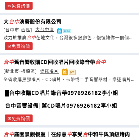
等，各項開店最專業的服務
免費詢價
大
台
中
演藝股份有限公司
[台中市-西區]
大台中演
致力於推廣
台
中
在地文化，台灣很多狠腳色，慢慢讓你一個個知
道
免費詢價
台
中
舊音響收購CD回收唱片回收錄音帶
台
中
[新北市-板橋區]
樂迷唱片
全省收購黑膠唱片、CD唱片、卡帶或二手音響器材，樂迷唱片行
是您的理想之選
█台中收購CD唱片錄音帶0976926182李小姐
台中音響設備|舊CD唱片0976926182李小姐
免費詢價
台
中
庭園景觀餐廳｜在綠意
中
享受
台
中和牛與頂級烤肉