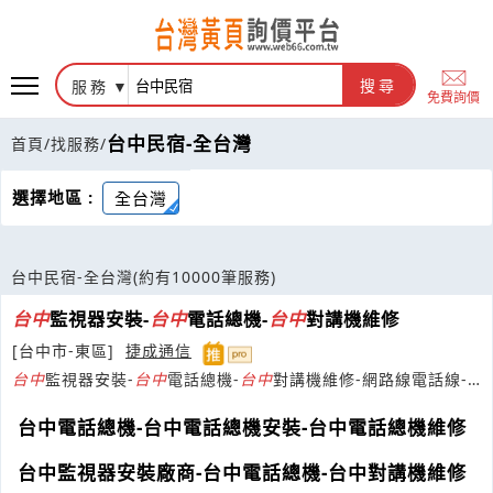
服務
搜尋
免費詢價
台中民宿-全台灣
首頁
/
找服務
/
選擇地區 :
全台灣
台中民宿-全台灣
(約有10000筆服務)
台
中
監視器安裝-
台
中
電話總機-
台
中
對講機維修
[台中市-東區]
捷成通信
台
中
監視器安裝-
台
中
電話總機-
台
中
對講機維修-網路線電話線-
家庭水電維修
台
中
台中電話總機-台中電話總機安裝-台中電話總機維修
台中監視器安裝廠商-台中電話總機-台中對講機維修