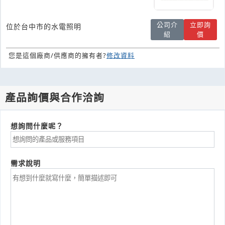
公司介
立即詢
位於台中市的水電照明
紹
價
您是這個廠商/供應商的擁有者?
修改資料
產品詢價與合作洽詢
想詢問什麼呢？
需求說明