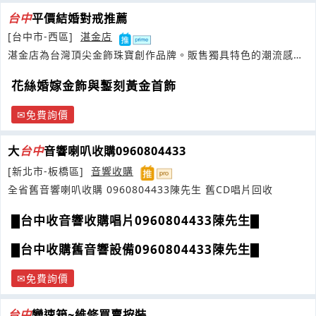
台
中
平價結婚對戒推薦
[台中市-西區]
湛金店
湛金店為台灣頂尖金飾珠寶創作品牌。販售獨具特色的潮流感金
飾，及細緻優雅的婚嫁珠寶
花絲婚嫁金飾與鏨刻黃金首飾
免費詢價
大
台
中
音響喇叭收購0960804433
[新北市-板橋區]
音響收購
全省舊音響喇叭收購 0960804433陳先生 舊CD唱片回收
█台中收音響收購唱片0960804433陳先生█
█台中收購舊音響設備0960804433陳先生█
免費詢價
台
中
變速箱~維修買賣按裝