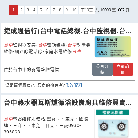
1
2
3
4
5
6
7
8
9
10
下10頁
共
10000
筆
667
頁
捷成通信行(台中電話總機.台中監視器.台中
對講機)
台
中
監視器安裝-
台
中
電話總機-
台
中
對講機
維修-網路線電話線-家庭水電維修
台
中
公司介
立即詢
位於台中市的弱電監控電信
紹
價
您是這個廠商/供應商的擁有者?
修改資料
台中熱水器瓦斯爐衛浴設備廚具維修買賣安
裝光田電器
台
中
電器維修服務站,聲寶、、東元、國際
牌、三洋、、東芝、日立、三菱0930-
306898