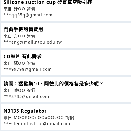
Silicone suction cup 矽質真空吸引杯
來自:鍾OO 詢價
***qq35q@gmail.com
門窗手把詢價費用
來自:方OO 詢價
***ang@mail.ntou.edu.tw
CD壓片 有此需求
來自:蘇OO 詢價
***99798@gmail.com
請問：猛健樂10、阿德比的價格各是多少呢？
來自:陳OO 詢價
***8735@gmail.com
N3135 Regulator
來自:MOOROOnOOoOOeOO 詢價
***stedindustrial@gmail.com