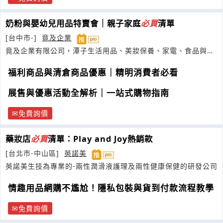
奶粉與嬰幼兒用品特賣會｜親子家庭
必
買
清單
[台中市-]
竟及企業
竟及企業有限公司，潭子生活用品、美妝保養、家電、食品與福
利特賣
福利商品與清倉商品優惠｜精明消費者必看
展售與優惠活動全解析｜一站式購物指南
免費詢價
藥妝店
必
買
清單：Play and Joy熱銷款
[台北市-中山區]
英諾美
英諾美生技為專業的-兩性潤滑液護理及兩性健康保健的研發公司
情趣用品網購不尷尬！隱私包裝與貨到付款流程教學
免費詢價