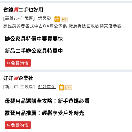
省錢
買
二手也好用
[高雄市-仁武區]
錦興發
高雄錦興發各式中古OA辦公傢俱.廠房拆除回收歡迎來店參觀選
購~
辦公家具特價中要買要快
新品二手辦公家具特買中
免費詢價
好好
買
企業社
[新北市-三峽區]
好好買企
母嬰用品選購全攻略：新手爸媽必看
露營用品推薦：輕鬆享受戶外時光
免費詢價