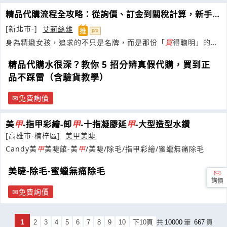
精品代購流程全攻略：從詢價、訂金到關稅計算，新手
買
包
必
看懶人包
[新北市-]
艾莉絲雜
身為精緻女孩，追求的不只是名牌，而是那份「
買
得聰明」的成
就感！ 交給艾莉絲幫你精品代購
精品代購水很深？教你 5 招分辨真假代購，買到正
品不踩雷（含驗貨教學）
免費詢價
美
甲
-指甲彩繪-卸
甲
-十指凝膠延
甲
-大型造型水鑽
[高雄市-楠梓區]
美甲美睫
Candy美
甲
美睫館-美
甲
/美睫/除毛/指甲彩繪/蜜蠟無痛除毛
美睫-除毛-蜜蠟無痛除毛
詢價
免費詢價
1
2
3
4
5
6
7
8
9
10
下10頁
共
10000
筆
667
頁