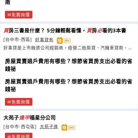
南
免費詢價
買
房三書是什麼？ 5分鐘輕鬆看懂，
買
房
必
看的3本書
[台中市-西區]
好事貸有
好事貸是上市融資公司經銷商，經營二胎房貸、汽機車貸款，客
戶五星好評最多
房屋買賣過戶費用有哪些？想節省買房支出必看的省
錢祕
房屋買賣過戶費用有哪些？想節省買房支出必看的省
錢祕
免費詢價
大苑子
逢
甲
福星分公司
[台中市-西屯區]
大苑子逢
免費詢價