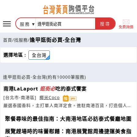
服務
搜尋
免費詢價
逢甲逛街必買-全台灣
首頁
/
找服務
/
選擇地區 :
全台灣
逢甲逛街必買-全台灣
(約有10000筆服務)
南港LaLaport
逛街
必
吃的泰式饗宴
[台北市-南港區]
椰米Coco
嚴選泰國香料，主打單人南洋定食。進駐南港百貨，打造個人獨
享的道地道地南洋饗宴
聚餐尋味的最佳指南：大南港地區必訪泰式餐廳地圖
展覽趕場時的味蕾慰藉：南港展覽館周邊捷運美食指