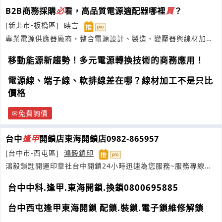
B2B商務採購
必
看，高品質電源適配器哪裡
買
？
[新北市-板橋區]
映言
專業電源供應器廠商，整合電源設計、製造、變壓器與線材加工
服務
移動能源新趨勢！多元電源轉換技術的商務應用！
電源線、端子線、軟排線差在哪？線材加工不是只比
價格
免費詢價
台中
逢
甲
開鎖店東海開鎖店0982-865957
[台中市-西屯區]
鴻毅鎖印
鴻毅鎖匙開運印章社台中開鎖24小時迅速為您服務~服務專線
0800695885
台中中科.逢甲.東海開鎖.換鎖0800695885
台中西屯逢甲東海開鎖 配鎖.裝鎖.電子鎖維修解鎖