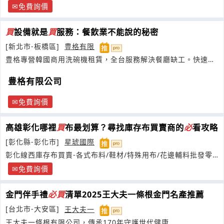
免費詢價
買
設備就是
買
服務：餐飲業不能說的秘密
[新北市-板橋區]
豊格有限
豊格專營韓國商用洗碗機租賃，全台服務解決餐廳缺工。快速洗
碗、高效維修
豊格有限公司
免費詢價
高雄彰化哪裡
買
布最划算？尋找庫存布買賣商的
必
看攻略
[彰化縣-彰化市]
星琥國際
彰化線西庫存布買賣-各式布料/鞋材/特殊用布/花邊輔料批發零
售
免費詢價
金門伴手禮
必
買
清單2025王大夫一條根金門名產推薦
[台北市-大安區]
王大夫一
王大夫一條根有限公司，傳承170年守護世代健康