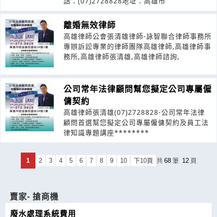
話：(07)2728828地址：高雄市
離婚無效律師
高雄律師公會張清雄律師-詠智聯合律師事務所
專辦訴訟專業的律師團隊高雄律師,高雄律師事
務所,高雄律師張清雄,高雄律師諮詢,
公司常年法律顧問幫您擬定公司專屬僱
傭契約
高雄律師張清雄(07)2728828-公司常年法律
顧問首選幫您擬定公司專屬僱傭契約及員工法
律知識專題講座********
1
2
3
4
5
6
7
8
9
10
下10頁
共
68
筆
12
頁
賣家- 搶商機
廢水處理系統費用