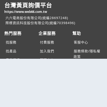
台灣黃頁詢價平台
https://www.web66.com.tw
六六電商股份有限公司(統編28697248)
際標資訊科技股份有限公司(統編70398496)
熱門服務
企業服務
幫助
找服務
付費服務
客服中心
找產品
加入我們
服務條款/隱私權
政策
產業資訊
管理中心
要報價
要詢價
聯名網站
六六工商服務網
六六工商詢價服務網
JB產品網
六六黃頁