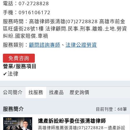
電話：
07-2
7
2
8
828
手機：
0916
1
0
6
172
服務時間：高雄律師張清雄(07)2728828 高雄市前金
區旺盛街28號1樓 法律顧問.民事.刑事.離婚.土地.勞資
糾紛.國家賠償.車禍
服務類別：
顧問諮詢專師
、
法律公證勞資
免費咨詢
營業/服務項目
法律
公司簡介
找服務
找產品
歷史詢價
服務簡介
目前刊登：68筆
遺產訴訟紛爭委任張清雄律師
高雄律師推薦張清雄(07)2728828－遺產訴訟