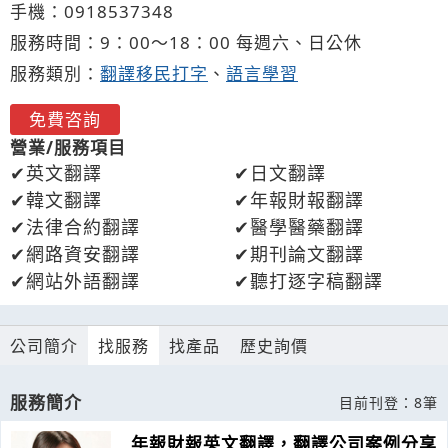
手機：
0918
5
3
7
348
服務時間：9：00～18：00 每週六、日公休
服務類別：
翻譯移民打字
、
語言學習
免費咨詢
營業/服務項目
英文翻譯
日文翻譯
韓文翻譯
年報財報翻譯
法律合約翻譯
醫學醫藥翻譯
網路資安翻譯
期刊論文翻譯
網站外語翻譯
聽打逐字稿翻譯
公司簡介
找服務
找產品
歷史詢價
服務簡介
目前刊登：8筆
年報財報英文翻譯，翻譯公司案例分享