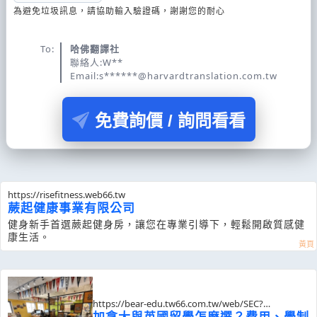
為避免垃圾訊息，請協助輸入驗證碼，謝謝您的耐心
To:
哈佛翻譯社
聯絡人:W**
Email:s******@harvardtranslation.com.tw
免費詢價 / 詢問看看
https://risefitness.web66.tw
蕨起健康事業有限公司
健身新手首選蕨起健身房，讓您在專業引導下，輕鬆開啟質感健
康生活。
https://bear-edu.tw66.com.tw/web/SEC?
postId=1355219
加拿大與英國留學怎麼選？費用、學制