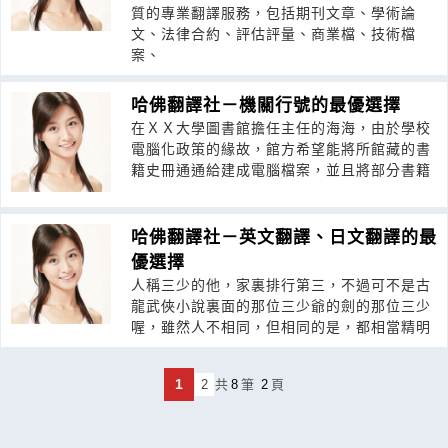
質的專業翻譯服務，包括期刊文章、學術論
文、法律合約、評估評量、商業檔、技術檔
案、
哈佛翻譯社－機關行號的最優選擇
在ＸＸ大學圖書館擔任主任的海海，由於學校
電腦化政策的緣故，館方希望能將所館藏的書
籍史冊通通給建成電腦檔案，並且將部分書籍
哈佛翻譯社－英文翻譯、日文翻譯的最
優選擇
人稱三少的他，家裏排行第三，不過可不是古
龍武俠小說裏面的那位三少爺的劍的那位三少
喔，雖然人不相同，但相同的是，都相當精明
1
2
共
8
筆
2
頁