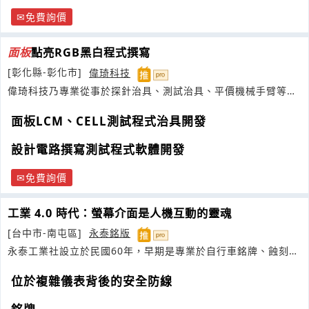
免費詢價
面板
點亮RGB黑白程式撰寫
[彰化縣-彰化市]
偉琦科技
偉琦科技乃專業從事於探針治具、測試治具、平價機械手臂等各
項測試產品之整合測試解決方案之廠商
面板LCM、CELL測試程式治具開發
設計電路撰寫測試程式軟體開發
免費詢價
工業 4.0 時代：螢幕介面是人機互動的靈魂
[台中市-南屯區]
永泰銘版
永泰工業社設立於民國60年，早期是專業於自行車銘牌、蝕刻、
沖壓
位於複雜儀表背後的安全防線