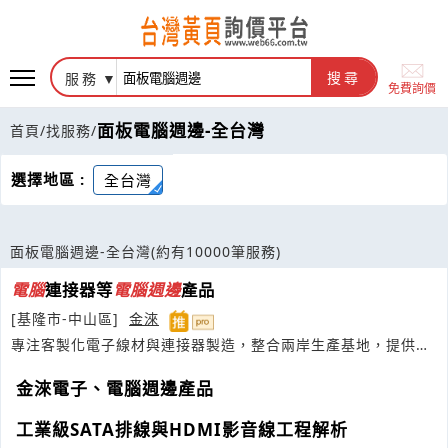
服務
搜尋
免費詢價
面板電腦週邊-全台灣
首頁
/
找服務
/
選擇地區 :
全台灣
面板電腦週邊-全台灣
(約有10000筆服務)
電腦
連接器等
電腦
週邊
產品
[基隆市-中山區]
金淶
專注客製化電子線材與連接器製造，整合兩岸生產基地，提供
OEM代工與零組件組裝服務
金淶電子、電腦週邊產品
工業級SATA排線與HDMI影音線工程解析