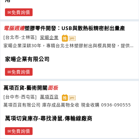
免費詢價
電腦
週邊
塑膠零件開發：USB與散熱板精密射出量產
[台北市-士林區]
家暘企業
家暘企業深耕30年，專精台北士林塑膠射出與模具開發，提供
OEM
家暘企業有限公司
免費詢價
萬項百貨-藝術開關
面板
[台中市-西屯區]
萬項百貨
萬項百貨有限公司 庫存成品萬物全收 現金收購 0936-090555
萬項切貨庫存-尋找滑鼠.傳輸線廠商
免費詢價