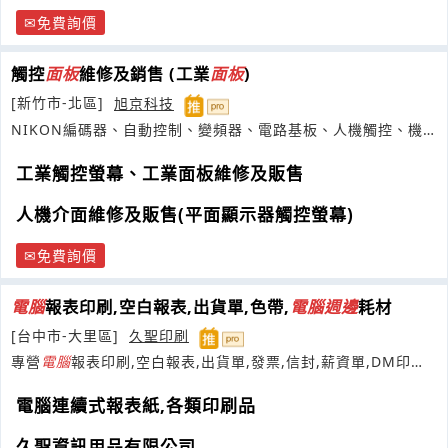
免費詢價
觸控
面板
維修及銷售 (工業
面板
)
[新竹市-北區]
旭京科技
NIKON編碼器、自動控制、變頻器、電路基板、人機觸控、機
器手臂等安裝維修及買賣業務代理
工業觸控螢幕、工業面板維修及販售
人機介面維修及販售(平面顯示器觸控螢幕)
免費詢價
電腦
報表印刷,空白報表,出貨單,色帶,
電腦
週邊
耗材
[台中市-大里區]
久聖印刷
專營
電腦
報表印刷,空白報表,出貨單,發票,信封,薪資單,DM印刷,
感熱紙捲
電腦連續式報表紙,各類印刷品
久聖資訊用品有限公司