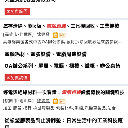
免費詢價
庫存清除、廢ic板、
電腦
週邊
、工具機回收、工業機械
[高雄市-仁武區]
錦興發
高雄錦興發各式中古OA辦公傢俱.廠房拆除回收歡迎來店參觀選
購~
電腦耗材、電腦設備、電腦周邊設備
OA辦公系列、屏風、電腦、櫃檯、鐵櫃、辦公桌椅
免費詢價
導電與絕緣材料一次看懂：
電腦
週邊
設備背後的關鍵科技
[桃園市-龜山區]
欣鴻昇
加工,膠帶,模具,橡塑膠製品,包裝材料,泡棉,汽機車製品,貼合
從橡塑膠製品到止滑腳墊：日常生活中的工業科技應
用