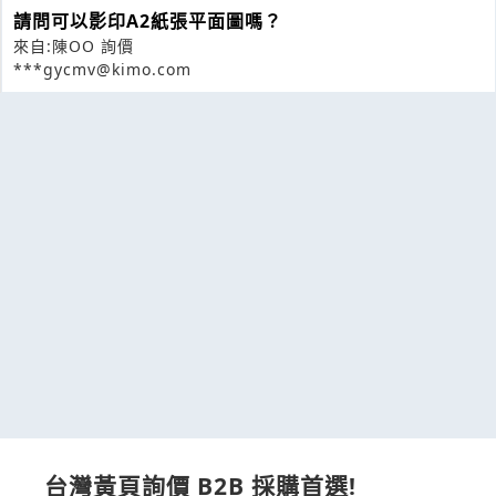
請問可以影印A2紙張平面圖嗎？
來自:陳OO 詢價
***gycmv@kimo.com
台灣黃頁詢價 B2B 採購首選!