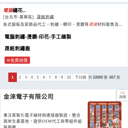
電腦
繡花..
[台北市-萬華區]
晟銘刺繡
各式服裝及家飾品代工，刺繡、轉印、燙鑚等
週邊
材料販售及加
工
電腦刺繡-燙鑚-印花-手工縫製
晟銘刺繡廠
免費詢價
1
2
3
4
5
6
7
8
9
10
下10頁
共
10000
筆
667
頁
金淶電子有限公司
詢價
專注客製化電子線材與連接器製造，整合
兩岸生產基地，提供OEM代工與零組件組
裝服務