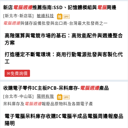
新店
電腦
週邊
推薦指南:SSD、記憶體模組與
電腦
周邊
[新北市-新店區]
敏峰科技
電腦
週邊
與儲存設備批發與出口商-台灣最大批發商之一
高階運算與電競市場的基石：高效能配件與週邊整合
方案
打造穩定不斷電環境：商用行動電源批發與客製化代
工
免費詢價
收購電子零件IC主板PCB-呆料庫存-
電腦
週邊
產品
[台北市-中山區]
陽明有限
呆料庫存及
電腦
週邊
報廢品原物料及各類電子產
電子電腦呆料庫存收購IC電腦半成品電腦周邊報廢品
陽明