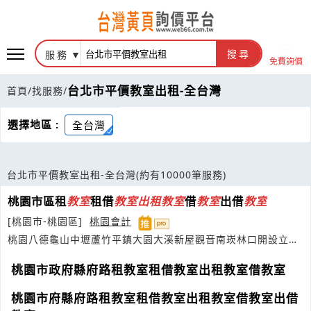
服務
搜尋
免費詢價
台北市平價教室出租-全台灣
首頁
/
找服務
/
選擇地區 :
全台灣
台北市平價教室出租-全台灣
(約有10000筆服務)
桃園市區租
教室
租借
教室
出租
教室
借
教室
出借
教室
[桃園市-桃園區]
桃園會計
桃園八德龜山中壢蘆竹平鎮大園大溪新屋觀音南崁林口開設立申
請成立登記公司企業社工作室
桃園市政府縣府路租教室租借教室出租教室借教室
桃園市府縣府路租教室租借教室出租教室借教室出借