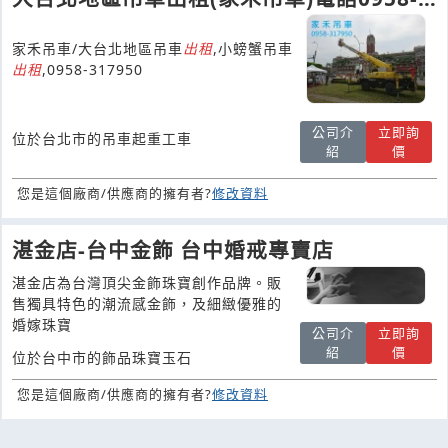
317950
家禾吊車/大台北地區吊車
出租
,小螃蟹吊車
出租
,0958-317950
公司介
立即詢
位於台北市的吊車起重工車
紹
價
您是這個廠商/供應商的擁有者?
修改資料
湛金店-台中金飾 台中婚戒專賣店
湛金店為台灣頂尖金飾珠寶創作品牌。販
售獨具特色的潮流感金飾，及細緻優雅的
婚嫁珠寶
公司介
立即詢
紹
價
位於台中市的飾品珠寶玉石
您是這個廠商/供應商的擁有者?
修改資料