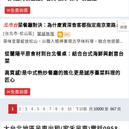
免費詢價
北市
台
菜餐廳對決：為什麼資深食客都指定南京東路
台
菜
詢價
[台北市-松山區]
蘭誠無限
尋味宜蘭綻放松山，以職人精神重現古早味料理，融合地道蘭陽
風味與現代巧思是松山區聚餐餐廳首選
從蘭陽平原食材到台北餐桌：結合台式海鮮與創意台
菜
高質感!是中式熱炒餐廳的進化更是誠序臺菜料理的
匠心
免費詢價
1
2
3
4
5
6
7
8
9
10
下10頁
共
10000
筆
667
頁
大台北地區吊車出租(家禾吊車)電話0958-