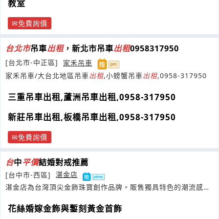
教室
免費詢價
台
北市
吊車
出租
，新北市吊車
出租
0958317950
[台北市-中正區]
家禾吊車
家禾吊車/大台北地區吊車
出租
,小螃蟹吊車
出租
,0958-317950
三重吊車出租,蘆洲吊車出租,0958-317950
新莊吊車出租,板橋吊車出租,0958-317950
免費詢價
台
中
平價
結婚對戒推薦
[台中市-西區]
湛金店
湛金店為台灣頂尖金飾珠寶創作品牌。販售獨具特色的潮流感金
飾，及細緻優雅的婚嫁珠寶
花絲婚嫁金飾與鏨刻黃金首飾