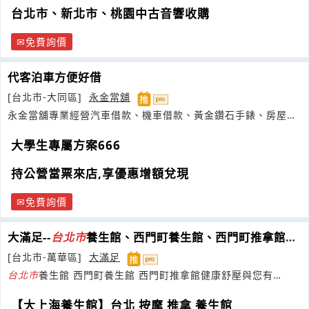
台北市、新北市、桃園中古音響收購
免費詢價
代客泊車方便好借
[台北市-大同區]
永金當舖
永金當舖專業經營汽車借款、機車借款、黃金鑽石手錶、房屋土
地一二胎
大學生專屬方案666
持公營當票來店,享優惠增額兌現
免費詢價
大滿足--
台
北市
養生館、西門町養生館、西門町推拿館、
台
北市
日式按摩、全身推拿
[台北市-萬華區]
大滿足
台
北市
養生館 西門町養生館 西門町推拿館健康舒壓與您有
約！！
【大上海養生館】台北 按摩 推拿 養生館