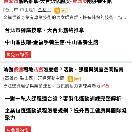
台
北市
筋絡推拿-大台北修腳皮-
台
北市
刮痧養生館
[台北市-中山區]
金福手
金福手養身館有專業技術的男女師資群、擁有純熟的技術、特別
著
台北市腳底按摩、大台北筋絡推拿
中山區拔罐-金福手養生館-中山區養生館
免費詢價
瑜伽
教室
場地
出租
怎麼選？活動、課程與講座空間指南
[高雄市-鼓山區]
玩繩運動空間
專注壁繩瑜伽與樂齡運動，提供肌耐力訓練與場地
出租
。
一對一私人課程適合誰？客製化運動訓練完整解析
企業包班運動課程怎麼規劃？提升員工健康與團隊凝
聚力
免費詢價