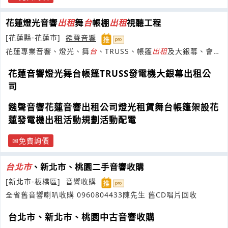
花蓮燈光音響
出租
舞
台
帳棚
出租
視聽工程
[花蓮縣-花蓮市]
鏹聲音響
花蓮專業音響、燈光、舞
台
、TRUSS、帳篷
出租
及大銀幕、會議
廣播監視、燈光發電機系統工程
花蓮音響燈光舞台帳篷TRUSS發電機大銀幕出租公
司
鏹聲音響花蓮音響出租公司燈光租賃舞台帳篷架設花
蓮發電機出租活動規劃活動配電
免費詢價
台
北市
、新北市、桃園二手音響收購
[新北市-板橋區]
音響收購
全省舊音響喇叭收購 0960804433陳先生 舊CD唱片回收
台北市、新北市、桃園中古音響收購