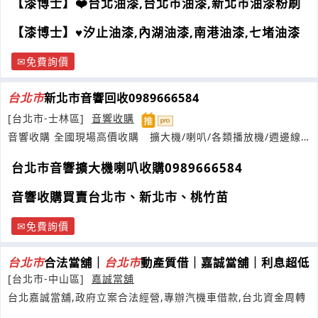
【漆博士】❤️台北油漆,台北市油漆,新北市油漆粉刷
【漆博士】♥汐止油漆,內湖油漆,南港油漆,七堵油漆
免費詢價
台
北市
新北市音響回收0989666584
[台北市-士林區]
音響收購
音響收購 全國現場高價收購 擴大機/喇叭/各類播放機/週邊線
材等皆在我們服務項目中
台北市音響擴大機喇叭收購0989666584
音響收購買賣台北市、新北市、桃竹苗
免費詢價
台
北市
合法當舖｜
台
北市
動產質借｜嘉誠當舖｜利息超低
[台北市-中山區]
嘉誠當舖
台北嘉誠當舖,政府立案合法經營,專辦汽機車借款,台北資金周轉