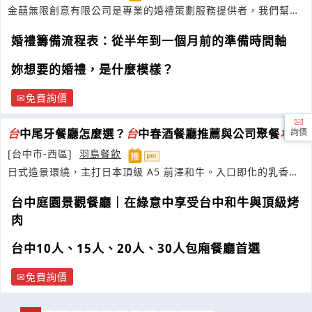
金囍無限創意有限公司是專業的婚禮策劃服務提供者，我們幫助
新人實現他們夢寐以求的婚禮
婚禮籌備流程表：從半年到一個月前的準備時間軸
妳想要的婚禮，是什麼模樣？
免費詢價
台
中尾牙餐廳怎麼選？
台
中春酒餐廳推薦與公司聚餐
場地
詢價
[台中市-西區]
羽島餐飲
日式造景環繞，主打日本頂級 A5 前澤和牛。入口即化的乳香與
細緻油花
台中庭園景觀餐廳｜在綠意中享受台中和牛與頂級烤
肉
台中10人、15人、20人、30人包廂餐廳首選
免費詢價