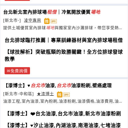
台北新北室內排球場
租借
｜冷氣開放優質
場地
[新北市-]
凌空專用
提供土城優質室內排球
場地
與獨家室內沙灘排球，帶您享受熱血
排球！
台北排球臨打推薦｜專業訓練器材與室內排球場租借
【球技解析】突破瓶頸的致勝關鍵！全方位排球發球
教學
免費詢價
【漆博士】♥
台
北市
油漆,
台
北市
油漆粉刷,壁癌處理
[新北市-中和區]
★漆博士
油漆工程,室內油漆,室內粉刷,油漆粉刷,油漆價格,油漆費用,油漆
報價
【漆博士】❤️台北油漆,台北市油漆,新北市油漆粉刷
【漆博士】♥汐止油漆,內湖油漆,南港油漆,七堵油漆