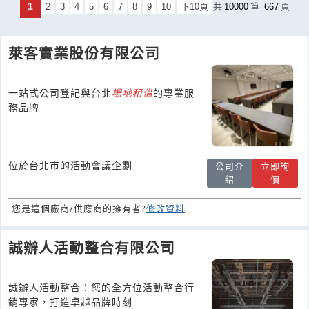
1
2
3
4
5
6
7
8
9
10
下10頁
共
10000
筆
667
頁
萊客實業股份有限公司
一站式公司登記與台北
場地
租借
的專業服
務品牌
位於台北市的活動會議企劃
公司介
立即詢
紹
價
您是這個廠商/供應商的擁有者?
修改資料
誠辦人活動整合有限公司
誠辦人活動整合：您的全方位活動整合行
銷專家，打造卓越品牌時刻