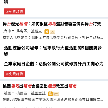
牆
免費詢價
舞
台
燈光
租借
：如何根據
場地
選對音響設備與舞
台
特效
[台中市-北屯區]
誠辦人
誠辦人活動整合：您的全方位活動整合行銷專家，打造卓越品牌
時刻
活動統籌公司秘辛：從零執行大型活動的5個關鍵步
驟
企業家庭日企劃：活動公關公司教你提升員工向心力
免費詢價
桃園
場地
出
租借
會議室出
租借
教室出
租借
[桃園市-桃園區]
桃園會計
桃園八德龜山中壢蘆竹平鎮大園大溪新屋觀音南崁林口開設立申
請成立登記公司企業社工作室