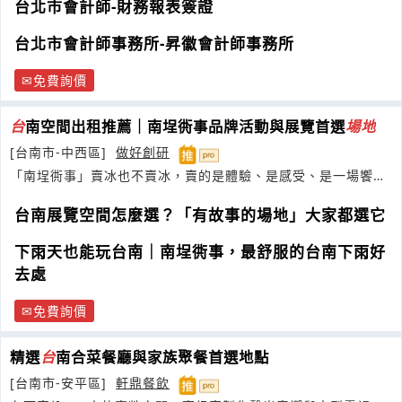
台北市會計師-財務報表簽證
台北市會計師事務所-昇徽會計師事務所
免費詢價
台
南空間出租推薦｜南埕衖事品牌活動與展覽首選
場地
[台南市-中西區]
做好創研
「南埕衖事」賣冰也不賣冰，賣的是體驗、是感受、是一場饗
宴。用一幢走過台灣經濟奇蹟
台南展覽空間怎麼選？「有故事的場地」大家都選它
下雨天也能玩台南｜南埕衖事，最舒服的台南下雨好
去處
免費詢價
精選
台
南合菜餐廳與家族聚餐首選地點
[台南市-安平區]
軒鼎餐飲