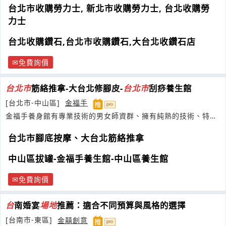
台北市收購勞力士, 新北市收購勞力士, 台北收購勞
力士
台北收購鑽石,台北市收購鑽石,大台北收鑽石店
免費詢價
台
北市
筋絡推拿-大台北修腳皮-
台
北市
刮痧養生館
[台北市-中山區]
金福手
金福手養身館有專業技術的男女師資群、擁有純熟的技術、特別
著
台北市腳底按摩、大台北筋絡推拿
中山區拔罐-金福手養生館-中山區養生館
免費詢價
台
南婚宴
場地
推薦：適合不同預算與風格的選擇
[台南市-東區]
金囍創意