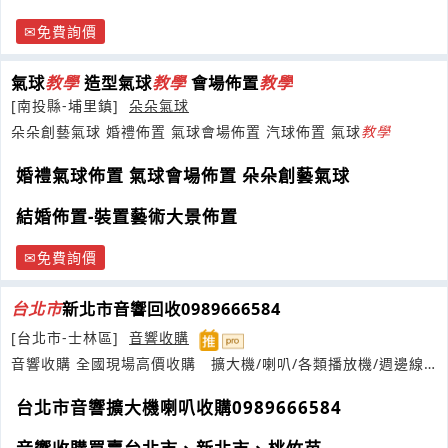
免費詢價
氣球
教學
造型氣球
教學
會場佈置
教學
[南投縣-埔里鎮]
朵朵氣球
朵朵創藝氣球 婚禮佈置 氣球會場佈置 汽球佈置 氣球
教學
婚禮氣球佈置 氣球會場佈置 朵朵創藝氣球
結婚佈置-裝置藝術大景佈置
免費詢價
台
北市
新北市音響回收0989666584
[台北市-士林區]
音響收購
音響收購 全國現場高價收購 擴大機/喇叭/各類播放機/週邊線
材等皆在我們服務項目中
台北市音響擴大機喇叭收購0989666584