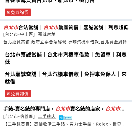
音響收購買賣台北市、新北市、桃竹苗
免費詢價
台
北市
合法當舖｜
台
北市
動產質借｜嘉誠當舖｜利息超低
[台北市-中山區]
嘉誠當舖
台北嘉誠當舖,政府立案合法經營,專辦汽機車借款,台北資金周轉
台北市嘉誠當舖｜台北市汽機車借款｜免留車｜利息
低
台北嘉誠當舖｜台北汽機車借款｜免押車免保人｜來
就借
免費詢價
手錶-賣名錶的專門店，
台
北市
賣名錶的店家，
台
北市
賣
勞力士手錶
[台北市-信義區]
二手錶店
【二手錶買賣】高價收購二手錶、勞力士手錶、Rolex、世界名
錶