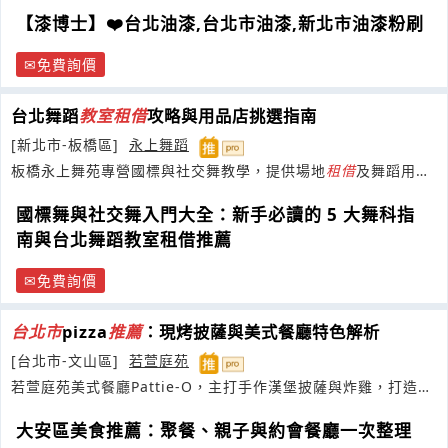
【漆博士】❤️台北油漆,台北市油漆,新北市油漆粉刷
免費詢價
台北舞蹈
教室
租借
攻略與用品店挑選指南
[新北市-板橋區]
永上舞蹈
板橋永上舞苑專營國標與社交舞教學，提供場地
租借
及舞蹈用
品。邀您輕鬆學舞，展現優雅自信。
國標舞與社交舞入門大全：新手必讀的 5 大舞科指
南與台北舞蹈教室租借推薦
免費詢價
台
北市
pizza
推薦
：現烤披薩與美式餐廳特色解析
[台北市-文山區]
若萱庭苑
若萱庭苑美式餐廳Pattie-O，主打手作漢堡披薩與炸雞，打造舒
適空間
大安區美食推薦：聚餐、親子與約會餐廳一次整理