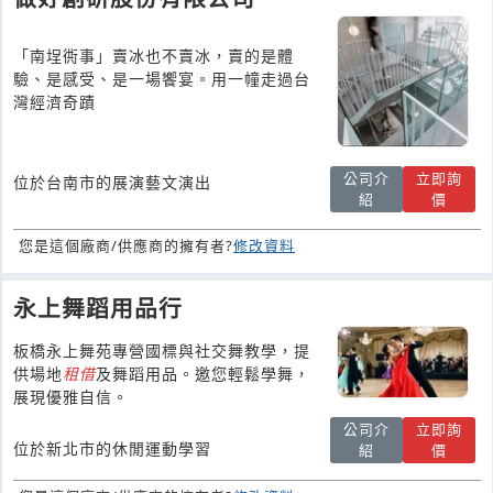
「南埕衖事」賣冰也不賣冰，賣的是體
驗、是感受、是一場饗宴。用一幢走過台
灣經濟奇蹟
公司介
立即詢
位於台南市的展演藝文演出
紹
價
您是這個廠商/供應商的擁有者?
修改資料
永上舞蹈用品行
板橋永上舞苑專營國標與社交舞教學，提
供場地
租借
及舞蹈用品。邀您輕鬆學舞，
展現優雅自信。
公司介
立即詢
位於新北市的休閒運動學習
紹
價