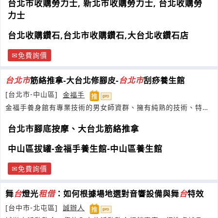
台北市收購勞力士, 新北市收購勞力士, 台北收購勞
力士
台北收購鑽石,台北市收購鑽石,大台北收鑽石店
免費詢價
台
北市
筋絡推拿-大台北修腳皮-
台
北市
刮痧養生館
[台北市-中山區]
金福手
金福手養身館有專業技術的男女師資群、擁有純熟的技術、特別
著
台北市腳底按摩、大台北筋絡推拿
中山區拔罐-金福手養生館-中山區養生館
免費詢價
舞
台
燈光
租借
：如何根據場地選對音響設備與舞
台
特效
[台中市-北屯區]
誠辦人