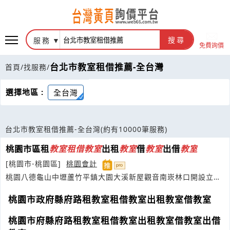
服務
搜尋
免費詢價
台北市教室租借推薦-全台灣
首頁
/
找服務
/
選擇地區 :
全台灣
台北市教室租借推薦-全台灣
(約有10000筆服務)
桃園市區租
教室
租借
教室
出租
教室
借
教室
出借
教室
[桃園市-桃園區]
桃園會計
桃園八德龜山中壢蘆竹平鎮大園大溪新屋觀音南崁林口開設立申
請成立登記公司企業社工作室
桃園市政府縣府路租教室租借教室出租教室借教室
桃園市府縣府路租教室租借教室出租教室借教室出借