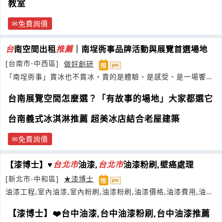
教室
免費詢價
台
南空間出租
推薦
｜南埕衖事品牌活動與展覽首選場地
[台南市-中西區]
做好創研
「南埕衖事」賣冰也不賣冰，賣的是體驗、是感受、是一場饗
宴。用一幢走過台灣經濟奇蹟
台南展覽空間怎麼選？「有故事的場地」大家都選它
台南義式冰淇淋推薦 超美冰店結合老屋建築
免費詢價
【漆博士】♥
台
北市
油漆,
台
北市
油漆粉刷,壁癌處理
[新北市-中和區]
★漆博士
油漆工程,室內油漆,室內粉刷,油漆粉刷,油漆價格,油漆費用,油漆
報價
【漆博士】❤️台中油漆,台中油漆粉刷,台中油漆推薦