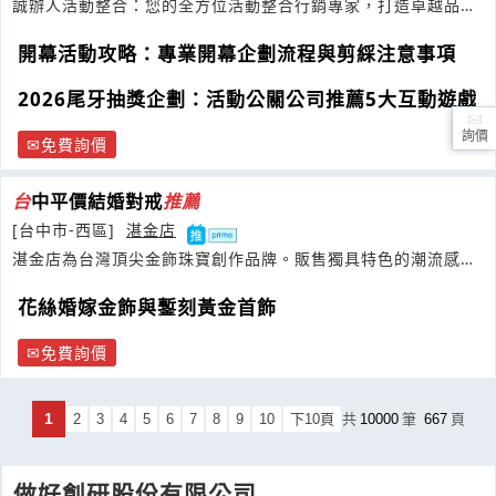
誠辦人活動整合：您的全方位活動整合行銷專家，打造卓越品牌
時刻
開幕活動攻略：專業開幕企劃流程與剪綵注意事項
2026尾牙抽獎企劃：活動公關公司推薦5大互動遊戲
詢價
免費詢價
台
中平價結婚對戒
推薦
[台中市-西區]
湛金店
湛金店為台灣頂尖金飾珠寶創作品牌。販售獨具特色的潮流感金
飾，及細緻優雅的婚嫁珠寶
花絲婚嫁金飾與鏨刻黃金首飾
免費詢價
1
2
3
4
5
6
7
8
9
10
下10頁
共
10000
筆
667
頁
做好創研股份有限公司