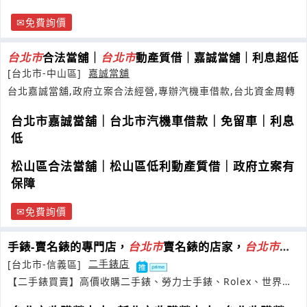
免費詢價
台
北市
合法當舖｜
台
北市
動產質借｜嘉誠當舖｜利息超低
[台北市-中山區]
嘉誠當舖
台北嘉誠當舖,政府立案合法經營,專辦汽機車借款,台北資金周轉
台北市嘉誠當舖｜台北市汽機車借款｜免留車｜利息
低
松山區合法當舖｜松山區低利動產質借｜政府立案有
保障
免費詢價
手錶-賣名錶的專門店，
台
北市
賣名錶的店家，
台
北市
賣
勞力士手錶
[台北市-信義區]
二手錶店
【二手錶買賣】高價收購二手錶、勞力士手錶、Rolex、世界名
錶