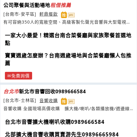
公司聚餐與活動場地
租借
推薦
[台南市-安平區]
軒鼎餐飲
有可容納350人的寬敞空間、高級客製化聲光音響與大型電視
牆、可供主持演奏活動
一家大小最愛！精選台南合菜餐廳與家族聚餐首選地
點
寶寶週歲怎麼辦？台南週歲場地與合菜餐廳懶人包推
薦
免費詢價
台
北市
新北市音響回收0989666584
[台北市-士林區]
音響收購
音響收購 全國現場高價收購 擴大機/喇叭/各類播放機/週邊線
材等皆在我們服務項目中
台北市音響擴大機喇叭收購0989666584
北部擴大機音響收購買賣游先生09896665984