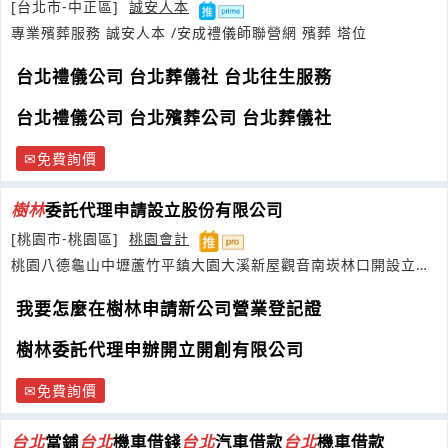
[台北市-中正區]
誠安人本
專業殯葬服務 誠安人本 /安成禮儀師聯營網 殯葬 塔位
台北禮儀公司 台北葬儀社 台北往生服務
台北禮儀公司 台北殯葬公司 台北葬儀社
免費詢價
樹林
委託代理申請設立股份有限公司
[桃園市-桃園區]
桃園會計
桃園八德龜山中壢蘆竹平鎮大園大溪新屋觀音南崁林口開設立申
請成立登記公司企業社工作室
我要怎麼在樹林申請新公司營業登記證
樹林委託代理申辦開立開創有限公司
免費詢價
台北
當鋪
台北
機車借錢
台北
汽車借款
台北
機車借款