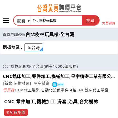
服務
搜尋
免費詢價
台北樹林玩具槍-全台灣
首頁
/
找服務
/
選擇地區 :
全台灣
台北樹林玩具槍-全台灣
(約有10000筆服務)
CNC銑床加工,零件加工,機械加工,星宇精密工業有限公
司
[新北市-樹林區]
星宇精密
玩具
槍
OEM代工製造 自動化設備零件 4軸CNC銑床代工量產
CNC,零件加工,機械加工,滑套,治具,台北樹林
免費詢價