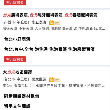
免費詢價
台北
魔術表演,
台北
尾牙魔術表演,
台北
春酒魔術表演
[高雄市-苓雅區]
小丑表演
魔術表演,小丑表演,人入氣球,川劇變臉表演,泡泡秀,魔術師,尾牙
魔術表演
台北小丑表演
台北,台中,全台,泡泡秀 泡泡表演 泡泡魔術表演
免費詢價
大
台北
地區翻譯
[台北市-中正區]
萬大翻譯
本公司服務包括：1.承譯世界各國工商、機械電腦、科技資料、
判決書
同步翻譯器材租借
留學文件翻譯