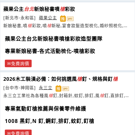
蘋果公主
台北
新娘秘書噴
槍
彩妝
[新北市-永和區]
蘋果公主
新娘秘書,噴
槍
彩妝,噴
槍
新秘,宴會妝髮造型梳化,婚紗照梳化,尾
牙各式活動梳化,新店新祕
蘋果公主台北新娘秘書噴槍彩妝造型團隊
專業新娘秘書-各式活動梳化-噴槍彩妝
免費詢價
2026木工裝潢必備：如何挑選風
槍
釘、規格與釘
槍
[台中市-神岡區]
永三立
永三立工業社為各種風
槍
釘,封箱針,蚊釘,排釘,風
槍
釘,直排釘,木
工針,釘
槍
用釘製造商。
專業氣動釘槍推薦與保養零件維護
1008 黑釘,N 釘,鋼釘,排釘,蚊釘,釘槍
免費詢價