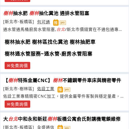
樹林
抽水肥
樹林
抽化糞池 通排水管阻塞
[新北市-板橋區]
包可通
通水管通馬桶廚房水管阻塞,
台北
/新北市價錢實在不通包通專線
02-89667171
樹林抽水肥 樹林區找化糞池 樹林抽肥車
樹林通水管服務~通水管-廚房水管阻塞
免費詢價
【
樹林
特殊金屬CNC】
樹林
不鏽鋼零件車床與精密零件
[新北市-樹林區]
佑詮工業
佑詮工業專精精密CNC加工，提供金屬零件客製與穩定量產，滿
足您對品質的極致要求
免費詢價
大
台北
中和永和新莊
樹林
板橋公寓俞氏對講機電鎖維修
[新北市-板橋區]
全盛通信