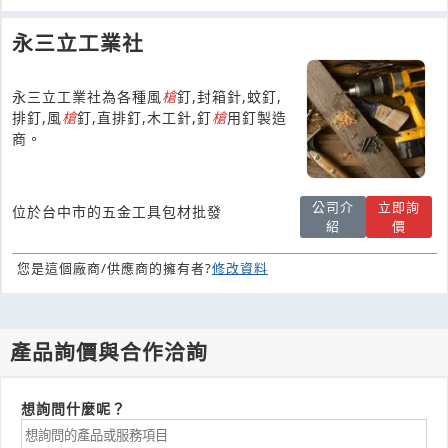
永三立工業社
永三立工業社為各種風
槍
釘,封箱針,蚊釘,
排釘,風
槍
釘,直排釘,木工針,釘
槍
用釘製造
商。
公司介
立即詢
位於台中市的五金工具包材批發
紹
價
您是這個廠商/供應商的擁有者?
修改資料
產品詢價與合作洽詢
想詢問什麼呢？