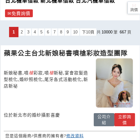
台北機車借款 新北機車借款 台北汽機車借款
詢價
免費詢價
1
2
3
4
5
6
7
8
9
10
下10頁
共
10000
筆
667
頁
蘋果公主台北新娘秘書噴槍彩妝造型團隊
新娘秘書,噴
槍
彩妝,噴
槍
新秘,宴會妝髮造
型梳化,婚紗照梳化,尾牙各式活動梳化,新
店新祕
位於新北市的婚紗攝影喜慶
公司介
立即詢
紹
價
您是這個廠商/供應商的擁有者?
修改資料