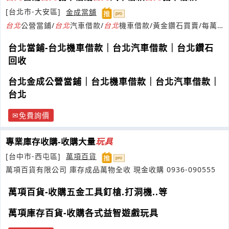
[台北市-大安區]
金成當舖
台北
公營當鋪/
台北
汽車借款/
台北
機車借款/黃金鑽石買賣/每萬
元日息5元/
台北
當舖
台北當鋪-台北機車借款｜台北汽車借款｜台北鑽石
回收
台北金成公營當鋪｜台北機車借款｜台北汽車借款｜
台北
免費詢價
專業庫存收購-收購大量
玩具
[台中市-西屯區]
萬項百貨
萬項百貨有限公司 庫存成品萬物全收 現金收購 0936-090555
萬項百貨-收購五金工具釘槍.打洞機..等
萬項庫存百貨-收購各式益智遊戲玩具