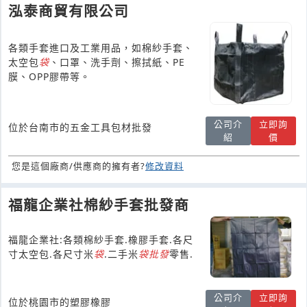
泓泰商貿有限公司
各類手套進口及工業用品，如棉紗手套、
太空包
袋
、口罩、洗手劑、擦拭紙、PE
膜、OPP膠帶等。
公司介
立即詢
位於台南市的五金工具包材批發
紹
價
您是這個廠商/供應商的擁有者?
修改資料
福龍企業社棉紗手套批發商
福龍企業社:各類棉紗手套.橡膠手套.各尺
寸太空包.各尺寸米
袋
.二手米
袋
批發
零售.
公司介
立即詢
位於桃園市的塑膠橡膠