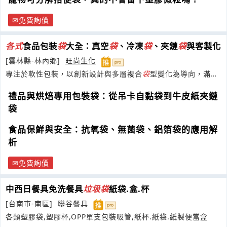
免費詢價
各式
食品包裝
袋
大全：真空
袋
、冷凍
袋
、夾鏈
袋
與客製化
[雲林縣-林內鄉]
旺尚生化
專注於軟性包裝，以創新設計與多層複合
袋
型變化為導向，滿足
市場對輕便、美觀與高保存性需求。
禮品與烘焙專用包裝袋：從吊卡自黏袋到牛皮紙夾鏈
袋
食品保鮮與安全：抗氧袋、無菌袋、鋁箔袋的應用解
析
免費詢價
中西日餐具免洗餐具
垃圾
袋
紙袋.盒.杯
[台南市-南區]
聯谷餐具
各類塑膠袋,塑膠杯,OPP單支包裝吸管,紙杯.紙袋.紙製便當盒