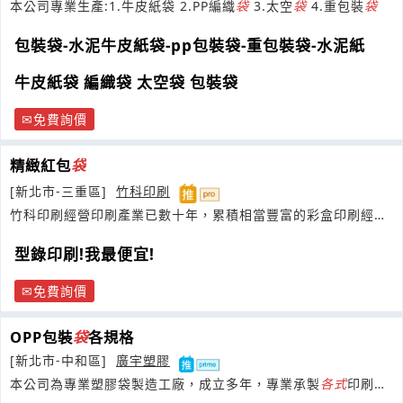
本公司專業生產:1.牛皮紙袋 2.PP編織
袋
3.太空
袋
4.重包裝
袋
包裝袋-水泥牛皮紙袋-pp包裝袋-重包裝袋-水泥紙
牛皮紙袋 編織袋 太空袋 包裝袋
免費詢價
精緻紅包
袋
[新北市-三重區]
竹科印刷
竹科印刷經營印刷產業已數十年，累積相當豐富的彩盒印刷經驗
與流程控管機制
型錄印刷!我最便宜!
免費詢價
OPP包裝
袋
各規格
[新北市-中和區]
廣宇塑膠
本公司為專業塑膠袋製造工廠，成立多年，專業承製
各式
印刷塑
膠袋，如OPP自黏
袋
、OPP印刷
袋