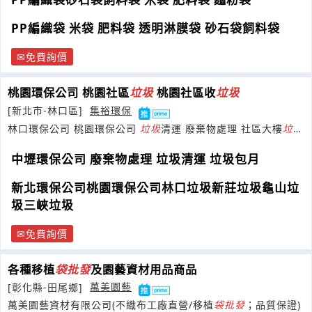
PP編織袋 米袋 肥料袋 透明淋膜袋 砂石袋飼料袋
免費詢價
桃園環保公司 桃園社區
垃圾
桃園社區收
垃圾
[新北市-林口區]
集裕環保
林口環保公司 桃園環保公司
垃圾
清運 廢棄物處理 社區大樓
垃圾
清運
中壢環保公司 廢棄物處理 垃圾清運 垃圾包月
新北環保公司桃園環保公司林口垃圾新莊垃圾龜山垃
圾三峽垃圾
免費詢價
各種移植
袋
批發
及園藝資材用品商品
[彰化縣-田尾鄉]
萬美園藝
萬美園藝資材有限公司(不織布工廠直營/移植
袋
批發
；品質保證)