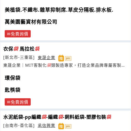
美植袋.不織布.雜草抑制席.草皮分隔板.排水板.
萬美園藝資材有限公司
免費詢價
衣保
袋
馬拉松
袋
[新北市-三重區]
東晟企業
東晟企業｜MIT客製化
袋
類製造專家，打造企業品牌專屬客製方
案
環保袋
匙筷袋
免費詢價
水泥紙袋-pp編織
袋
-編織
袋
-飼料紙袋-塑膠包裝
袋
[台南市-善化區]
承信興業