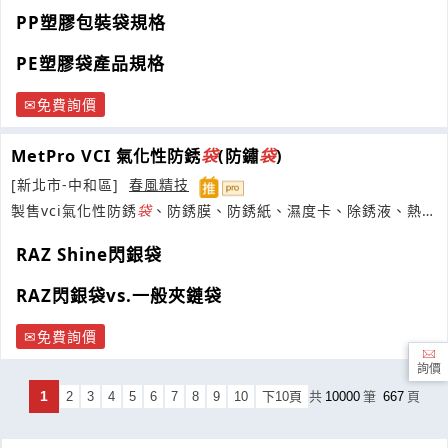
PP塑膠包裝袋規格
PE塑膠袋產品規格
免費詢價
MetPro VCI 氣化性防銹
袋
(防鏽
袋
)
[新北市-中和區]
春風精技
製售vci氣化性防銹
袋
、防銹膜、防銹紙、濕度卡、除銹液、熱封
上帶 cover tape
RAZ Shine閃銀袋
RAZ閃銀袋vs.一般夾鏈袋
免費詢價
詢價
1
2
3
4
5
6
7
8
9
10
下10頁
共
10000
筆
667
頁