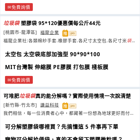
免費詢價
垃圾
袋
塑膠袋 95*120優惠價每公斤44元
[桃園市-龍潭區]
福龍企業
福龍企業社:各類棉紗手套.橡膠手套.各尺寸太空包.各尺寸米
袋
.
二手米
袋
批發
零售.
太空包 太空袋底部加強型 90*90*100
MIT台灣製 伸縮膜 PE膠膜 打包膜 棧板膜
免費詢價
可堆肥
垃圾
袋
真的能分解嗎？實際使用情境一次說清楚
[新竹縣-竹北市]
謙益科技
我們相信，每一位消費者心中，都藏著一份想為地球更好而付出
的美好心意
可分解塑膠袋哪裡買？先搞懂這 5 件事再下單
寵物可分解拾便袋，真的不會留下塑膠微粒嗎？