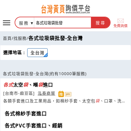
服務
搜尋
免費詢價
各式垃圾袋批發-全台灣
首頁
/
找服務
/
選擇地區 :
全台灣
各式垃圾袋批發-全台灣
(約有10000筆服務)
各式
太空
袋
、噸
袋
進口
[台南市-麻豆區]
泓泰商貿
各類手套進口及工業用品，如棉紗手套、太空包
袋
、口罩、洗手
劑、擦拭紙、PE膜、OPP膠帶等。
各式棉紗手套進口
各式PVC手套進口、經銷