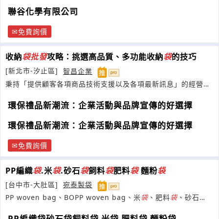
聯谷化學有限公司
免費詢價
收納
袋
批發
攻略：挑選高品質、多功能收納
袋
的技巧
[新北市-汐止區]
智昌企業
秉持「提供顧客各項商品技術支援以及各項最新訊息」的經營理
念，深耕於禮贈品及日用品市場
環保禮品新潮流：企業活動與品牌宣傳的好選擇
環保禮品新潮流：企業活動與品牌宣傳的好選擇
免費詢價
PP編織
袋
.米
袋
.砂石
袋
飼料
袋
肥料
袋
麵粉
袋
[台中市-大肚區]
宛泰製袋
PP woven bag、BOPP woven bag、米
袋
、肥料
袋
、砂石
袋
、沙包
袋
PP編織袋砂石袋飼料袋 米袋 肥料袋 麵粉袋