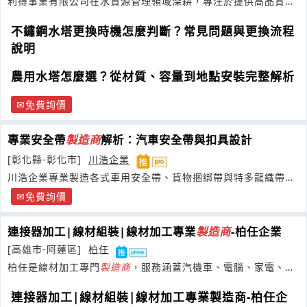
利得事業有限公司在水資源管理領域深耕，專注於提供高品質、
耐用且功能強大的水資源儲存解決方案
不鏽鋼水塔更換時機怎麼判斷？常見問題與更換流程
說明
農用水塔怎麼選？從材質、容量到地點安裝完整解析
免費詢價
專業安全帶
製造商
解析：汽車安全帶與扣具設計
[彰化縣-彰化市]
川浩企業
川浩企業專業製造各式車用安全帶、貨物捆綁帶與特多龍織帶
等，品質優良
免費詢價
連接器加工|線材組裝|線材加工專業
製造商
-柏任企業
[高雄市-阿蓮區]
柏任
柏任是線材加工專門
製造商
，服務涵蓋汽機車、電腦、家電、運
動器材、工業設備以及軟性電路板壓端
連接器加工|線材組裝|線材加工專業製造商-柏任企