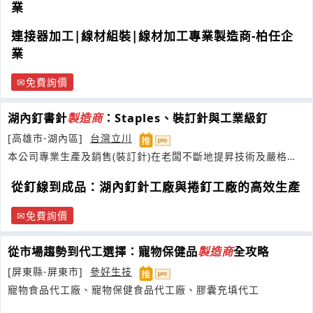
業
連接器加工|線材組裝|線材加工專業製造商-柏任企
業
免費詢價
湖內釘書針
製造商
：Staples、裝訂針與工業級釘
[高雄市-湖內區]
台灣立川
本公司專業生產及銷售(裝訂針)在老闆不斷地提昇技術及嚴格要
求品質至上的原則下
從釘線到成品：湖內釘針工廠與捲釘工廠的高效生產
免費詢價
從市場趨勢到代工選擇：寵物保健品
製造商
全攻略
[屏東縣-屏東市]
參好生技
寵物食品代工廠、寵物保健食品代工廠、膠囊充填代工