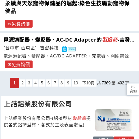
永續與天然寵物保健品的崛起:綠色生技驅動寵物保
健品
免費詢價
電源適配器、變壓器、AC-DC Adapter的
製造商
-吉發科
技
[台中市-西屯區]
吉密科技
電源適配器、變壓器、AC/DC ADAPTER、充電器、開關電源
免費詢價
1
2
3
4
5
6
7
8
9
10
下10頁
共
7369
筆
492
頁
詢價
上詰鋁業股份有限公司
上詰鋁業股份有限公司-(鋁擠型材
製造商
提
供各式鋁擠型材、各式加工及表面處理)