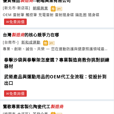
優質禮品
製造商
--朝暘興業有限公司
[新北市-新店區]
朝暘興業
OEM 雷射筆 觸控筆 充電雷射 雷射隨身碟 鑰匙圈 隨身碟
免費詢價
台灣
製造商
的核心競爭力在哪
[台南市-]
新和成運動
專業、創新、誠信、共榮 — 您在運動防護與健康照護領域最信
賴的製造夥伴
拳擊沙袋與拳擊架怎麼選？專業製造商教你挑對訓練
器材
武術產品與運動用品的OEM代工全流程：從設計到
出口
免費詢價
鶯歌專業客製化陶瓷代工
製造商
[桃園市-大溪區]
筌發企業