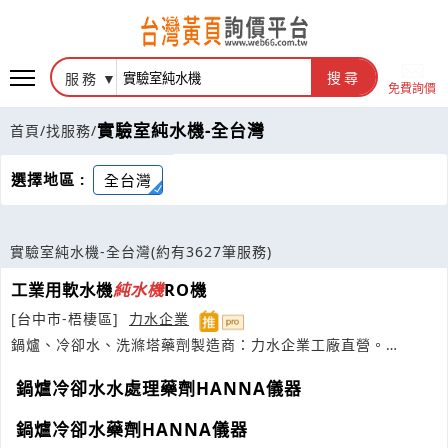
服務
搜尋
免費詢價
實驗室純水機-全台灣
首頁
/
找服務
/
選擇地區 :
全台灣
實驗室純水機-全台灣
(約有3627筆服務)
工業用軟水機
純水機
RO機
[台中市-梧棲區]
力水企業
鍋爐、冷卻水、洗滌塔藥劑製造商：力水企業工廠直營。
BWC/HANNA
鍋爐冷卻水水處理藥劑HANNA儀器
鍋爐冷卻水藥劑HANNA儀器