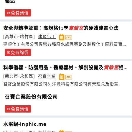
製造
免費詢價
安全與精準並重：高規格化學
實驗室
的硬體建置心法
[高雄市-路竹區]
建順化工
建順化工有限公司專營各種廢水處理藥劑及製程化工原料買賣，
提供快速服務與優質商品
免費詢價
科學儀器、防護用品、醫療器材、解剖設備及
實驗室
相關
耗材
[新北市-永和區]
召寶企業
召寶企業股份有限公司& 洋意科技有限公司經營理念及沿革:
召寶企業股份有限公司
免費詢價
水浴鍋-inphic.me