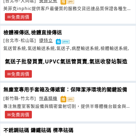
[台北市-大同區]
英菲克有
英菲克inphic提供客戶最優質的服務交貨迅速品質保證各種生產
力設備
免費詢價
檢體裸傳送,檢體直接傳送
[台北市-松山區]
捷特立
氣送管系統,氣送輸送系統,氣送子,病歷輸送系統,檢體輸送系統,
氣送子批發買賣,UPVC氣送管買賣,氣送收發站製造
免費詢價
無塵室專用手套箱及傳遞窗：保障潔淨環境的關鍵設備
[新竹縣-竹北市]
愷鑫精機
專注無塵室客製設備與精密雷射切割，提供半導體機台鈑金與
CNC零件一站式代工
免費詢價
不銹鋼砝碼 鑄鐵砝碼 標準砝碼