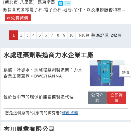
[新北市-八里區]
遠東衡器
販售各式各樣電子秤.電子台秤.地磅.吊秤，以及維修服務和校正
服務
免費詢價
1
2
3
4
5
6
7
8
9
10
下10頁
共
3627
筆
242
頁
水處理藥劑製造商力水企業工廠
鍋爐、冷卻水、洗滌塔藥劑製造商：力水
詢價
企業工廠直營。BWC/HANNA
公司介
立即詢
位於台中市的環保節能設備製造代理
紹
價
您是這個廠商/供應商的擁有者?
修改資料
杏川興業有限公司