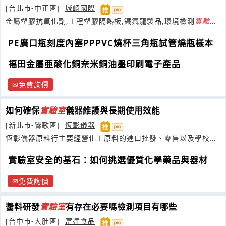
[台北市-中正區]
城崎國際
金屬塑膠抗氧化劑,工程塑膠隔熱板,鐵氟龍製品,環境檢測
實驗室
耗材,防靜電無塵室耗材,金屬箔粉
PE廣口瓶刻度內塞PPPVC燒杯三角瓶試管燒瓶樣本
褔田金屬亜酸化銅奈米銅油墨印刷電子產品
免費詢價
如何確保
實驗室
儀器維護與長期使用效能
[新北市-鶯歌區]
恆彰儀器
恆彰儀器原料行主要經營化工原料的進口批發、零售以及學校實
驗化學藥品器材
實驗室安全的基石：如何挑選優質化學藥品與器材
免費詢價
醬料研發
實驗室
有存在必要嗎檢測項目有哪些
[台中市-大肚區]
富達食品