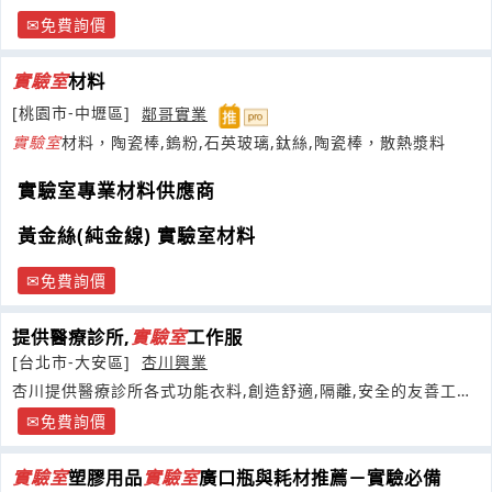
免費詢價
實驗室
材料
[桃園市-中壢區]
鄰哥實業
實驗室
材料，陶瓷棒,鎢粉,石英玻璃,鈦絲,陶瓷棒，散熱漿料
實驗室專業材料供應商
黃金絲(純金線) 實驗室材料
免費詢價
提供醫療診所,
實驗室
工作服
[台北市-大安區]
杏川興業
杏川提供醫療診所各式功能衣料,創造舒適,隔離,安全的友善工作
服
免費詢價
實驗室
塑膠用品
實驗室
廣口瓶與耗材推薦－實驗必備