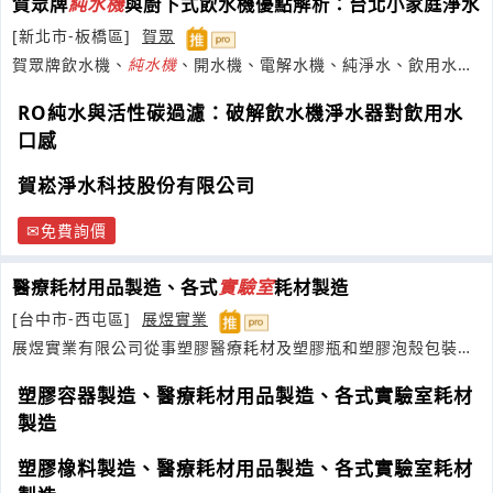
賀眾牌
純水機
與廚下式飲水機優點解析：台北小家庭淨水
[新北市-板橋區]
賀眾
賀眾牌飲水機、
純水機
、開水機、電解水機、純淨水、飲用水設
備
RO純水與活性碳過濾：破解飲水機淨水器對飲用水
口感
賀崧淨水科技股份有限公司
免費詢價
醫療耗材用品製造、各式
實驗室
耗材製造
[台中市-西屯區]
展煜實業
展煜實業有限公司從事塑膠醫療耗材及塑膠瓶和塑膠泡殼包裝生
產
塑膠容器製造、醫療耗材用品製造、各式實驗室耗材
製造
塑膠橡料製造、醫療耗材用品製造、各式實驗室耗材