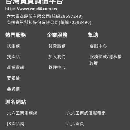
台灣黃頁詢價平台
https://www.web66.com.tw
六六電商股份有限公司(統編28697248)
際標資訊科技股份有限公司(統編70398496)
熱門服務
企業服務
幫助
找服務
付費服務
客服中心
找產品
加入我們
服務條款/隱私權
政策
產業資訊
管理中心
要報價
要詢價
聯名網站
六六工商服務網
六六工商詢價服務網
JB產品網
六六黃頁