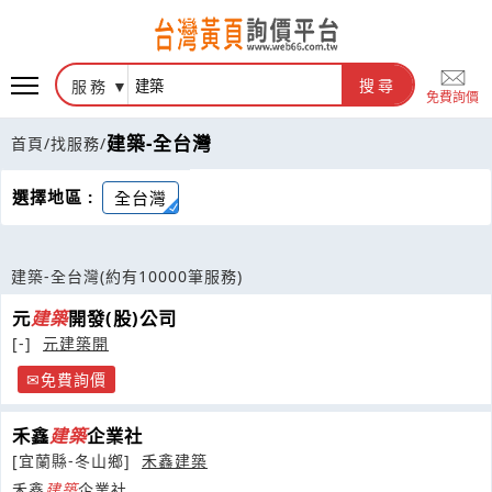
服務
搜尋
免費詢價
建築-全台灣
首頁
/
找服務
/
選擇地區 :
全台灣
建築-全台灣
(約有10000筆服務)
元
建築
開發(股)公司
[-]
元建築開
免費詢價
禾鑫
建築
企業社
[宜蘭縣-冬山鄉]
禾鑫建築
禾鑫
建築
企業社