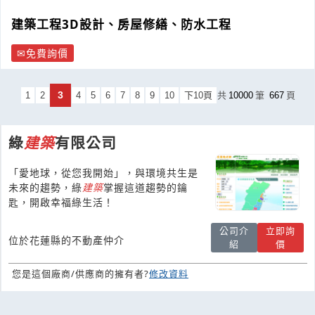
建築工程3D設計、房屋修繕、防水工程
免費詢價
3
1
2
4
5
6
7
8
9
10
下10頁
共
10000
筆
667
頁
綠
建築
有限公司
「愛地球，從您我開始」，與環境共生是
未來的趨勢，綠
建築
掌握這道趨勢的鑰
匙，開啟幸福綠生活！
公司介
立即詢
位於花蓮縣的不動產仲介
紹
價
您是這個廠商/供應商的擁有者?
修改資料