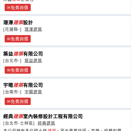
免費詢價
璟澤
建築
設計
[花蓮縣-]
璟澤建築
免費詢價
築益
建築
有限公司
[台北市-]
築益建築
免費詢價
宇暘
建築
有限公司
[台南市-]
宇暘建築
免費詢價
經典
建築
室內裝修設計工程有限公司
[台北市-士林區]
經典建築
本公司擁有多位碩士級
建築
、室內專業技師，其學、經歷和豐富