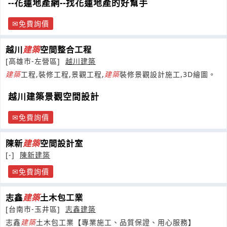
--花蓮地產網--找花蓮地產的好幫手
免費詢價
越川
建築
空間整合工程
[高雄市-左營區]
越川建築
建築
工程,裝修工程,景觀工程,
建築
裝修景觀設計施工,3D繪圖。
越川建築景觀空間設計
免費詢價
陳新
建築
空間設計室
[-]
陳新建築
免費詢價
志鑫
建築
土木包工業
[台南市-玉井區]
志鑫建築
志鑫
建築
土木包工業【專業施工、品質保證、用心服務】