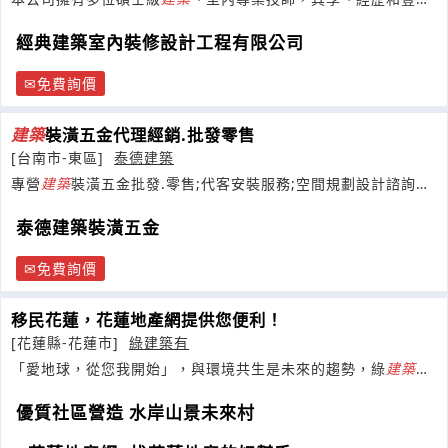
的實務經驗，共同組成一個專業服務團
經典建築室內裝修設計工程有限公司
免費詢價
建築
裝潢五金代理經銷.批發零售
[台南市-東區]
泰德建築
專營
建築
裝潢五金批發.零售;代客安裝服務;空間規劃設計諮詢服
務;系統傢俱.廚衛配件;
泰德建築裝潢五金
免費詢價
移民花蓮，花蓮地產網提供您便利！
[花蓮縣-花蓮市]
綠建築有
「愛地球，從您我開始」，與環境共生是未來的趨勢，綠
建築
掌
握這道趨勢的鑰匙，開啟幸福綠生活！
優質社區營造 水岸山景未來村