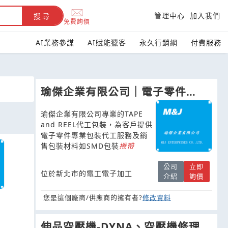
管理中心
加入我們
搜尋
免費詢價
AI業務參謀
AI賦能獵客
永久行銷網
付費服務
瑜傑企業有限公司｜電子零件
TAPE and REEL捲帶載帶包裝代
瑜傑企業有限公司專業的TAPE
工
and REEL代工包裝，為客戶提供
電子零件專業包裝代工服務及銷
售包裝材料如SMD包裝
捲
帶
公司
立即
位於新北市的電工電子加工
介紹
詢價
您是這個廠商/供應商的擁有者?
修改資料
伸品空壓機-DYNA、空壓機修理