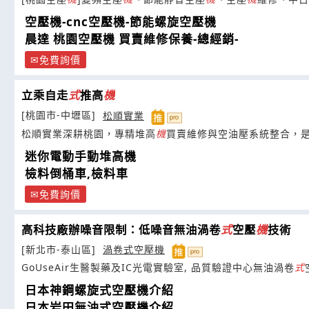
空壓機-cnc空壓機-節能螺旋空壓機
晨達 桃園空壓機 買賣維修保養-總經銷-
免費詢價
立乘自走
式
推高
機
[桃園市-中壢區]
松順實業
松順實業深耕桃園，專精堆高
機
買賣維修與空油壓系統整合，
迷你電動手動堆高機
檢料倒桶車,檢料車
免費詢價
高科技廠辦噪音限制：低噪音無油渦卷
式
空壓
機
技術
[新北市-泰山區]
渦卷式空壓機
GoUseAir生醫製藥及IC光電實驗室, 品質驗證中心無油渦卷
式
日本神鋼螺旋式空壓機介紹
日本岩田無油式空壓機介紹