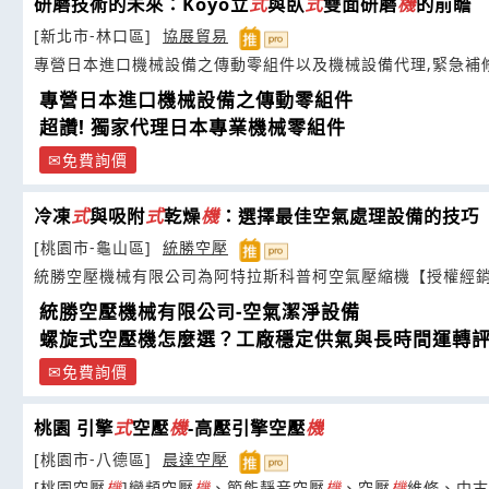
研磨技術的未來：Koyo立
式
與臥
式
雙面研磨
機
的前瞻
[新北市-林口區]
協展貿易
專營日本進口機械設備之傳動零組件以及機械設備代理,緊急補修
專營日本進口機械設備之傳動零組件
超讚! 獨家代理日本專業機械零組件
免費詢價
冷凍
式
與吸附
式
乾燥
機
：選擇最佳空氣處理設備的技巧
[桃園市-龜山區]
統勝空壓
統勝空壓機械有限公司為阿特拉斯科普柯空氣壓縮機【授權經銷
統勝空壓機械有限公司-空氣潔淨設備
螺旋式空壓機怎麼選？工廠穩定供氣與長時間運轉
免費詢價
桃園 引擎
式
空壓
機
-高壓引擎空壓
機
[桃園市-八德區]
晨達空壓
[桃園空壓
機
]變頻空壓
機
、節能靜音空壓
機
、空壓
機
維修、中古