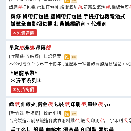
塑鋼
帶
打包機,電動打包機,緩衝氣墊
機
,葫蘆型氣泡
機
,棧板包膜
精修 鋼帶打包機 塑鋼帶打包機 手提打包機電池式
誠徵全自動捆包機 打帶機經銷商、代理商
免費詢價
吊貨
捲
揚
機
-吊磚
機
[宜蘭縣-五結鄉]
仁記鋼索
本公司創立至今已三十餘年 ,經歷數十寒暑的實務經驗經營，
*尼龍吊帶*
＊滑車系列＊
免費詢價
織
帶
,伸縮夾,燙金
帶
,包裝
帶
,印刷
帶
,雪紗
帶
,yo
[新竹縣-新埔鎮]
設計印刷
台灣製造印刷品織造各成衣附料織
帶
,緞
帶
,印刷
帶
,凸字印刷
帶
,
手工名片,緞帶,伸縮夾,燙金帶,印刷帶,雪紗帶