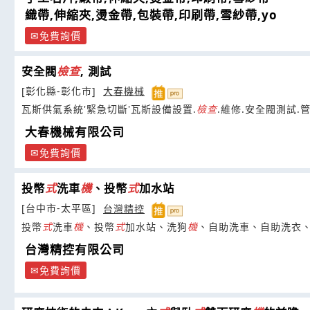
織帶,伸縮夾,燙金帶,包裝帶,印刷帶,雪紗帶,yo
免費詢價
安全閥
檢查
, 測試
[彰化縣-彰化市]
大春機械
瓦斯供氣系統'緊急切斷'瓦斯設備設置.
檢查
.維修.安全閥測試.
大春機械有限公司
免費詢價
投幣
式
洗車
機
、投幣
式
加水站
[台中市-太平區]
台灣精控
投幣
式
洗車
機
、投幣
式
加水站、洗狗
機
、自助洗車、自助洗衣
台灣精控有限公司
免費詢價