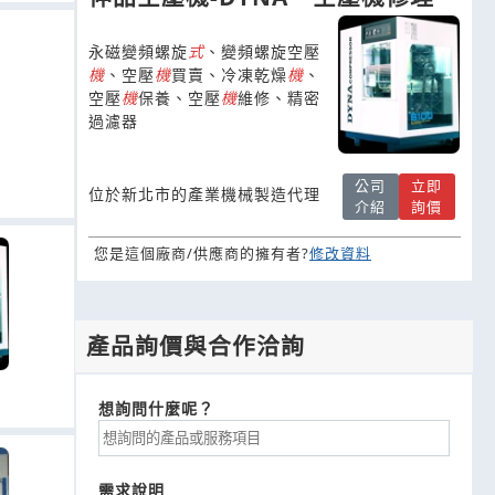
永磁變頻螺旋
式
、變頻螺旋空壓
機
、空壓
機
買賣、冷凍乾燥
機
、
空壓
機
保養、空壓
機
維修、精密
過濾器
公司
立即
位於新北市的產業機械製造代理
介紹
詢價
您是這個廠商/供應商的擁有者?
修改資料
產品詢價與合作洽詢
想詢問什麼呢？
需求說明