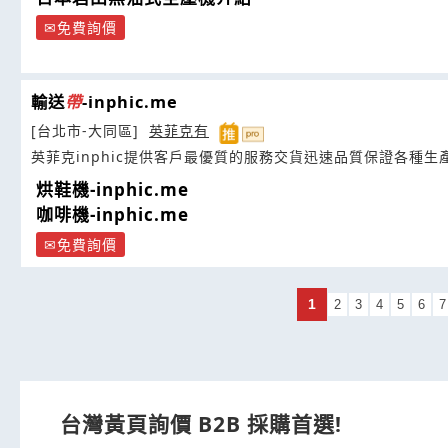
免費詢價
輸送
帶
-inphic.me
[台北市-大同區]
英菲克有
英菲克inphic提供客戶最優質的服務交貨迅速品質保證各種生
烘鞋機-inphic.me
咖啡機-inphic.me
免費詢價
1
2
3
4
5
6
7
台灣黃頁詢價 B2B 採購首選!