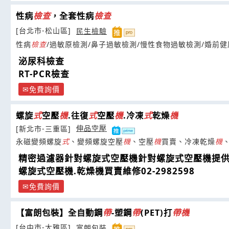
性病
檢查
，全套性病
檢查
[台北市-松山區]
民生檢驗
性病
檢查
/過敏原檢測/鼻子過敏檢測/慢性食物過敏檢測/婚前健
泌尿科檢查
RT-PCR檢查
免費詢價
螺旋
式
空壓
機
.往復
式
空壓
機
.冷凍
式
乾燥
機
[新北市-三重區]
伸品空壓
永磁變頻螺旋
式
、變頻螺旋空壓
機
、空壓
機
買賣、冷凍乾燥
機
精密過濾器針對螺旋式空壓機針對螺旋式空壓機提
螺旋式空壓機.乾燥機買賣維修02-2982598
免費詢價
【富朗包裝】全自動鋼
帶
-塑鋼
帶
(PET)打
帶
機
[台中市-大雅區]
富朗包裝