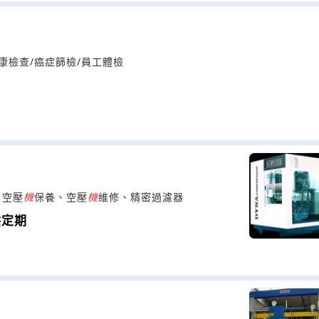
康檢查/癌症篩檢/員工體檢
、空壓
機
保養、空壓
機
維修、精密過濾器
供定期