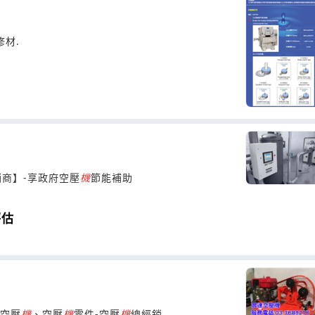
材.
商】-享政府空壓
機
節能補助
評估
空壓
機
、空壓
機
零件-空壓
機
總經銷