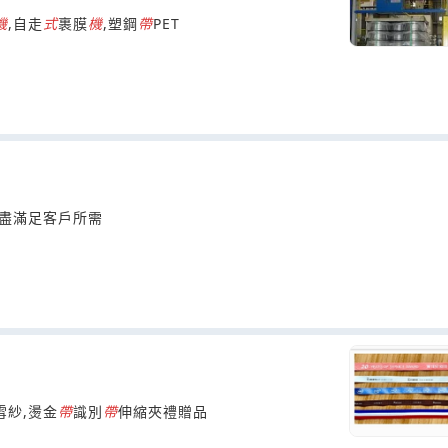
機
,自走
式
裹膜
機
,塑鋼
帶
PET
竭盡滿足客戶所需
雪紗,燙金
帶
識別
帶
伸縮夾禮贈品