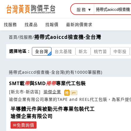
服務
找服務
找產品
找報價
最新詢價需求
捲帶式aoiccd檢查機-全台灣
首頁
/
找服務
/
選擇地區 :
全台灣
台北基隆
新北
桃竹苗
中彰投
捲帶式aoiccd檢查機-全台灣
(約有10000筆服務)
SMT載
帶
與SMD
捲
帶
專業代工包裝
[新北市-新店區]
瑜傑企業
瑜傑企業有限公司專業的TAPE and REEL代工包裝，為客
如SMD包裝
捲
帶
半導體元件與被動元件專業包裝代工
瑜傑企業有限公司
免費詢價