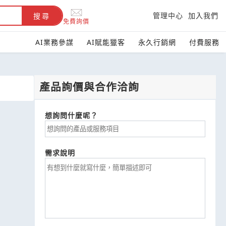
管理中心
加入我們
搜尋
免費詢價
AI業務參謀
AI賦能獵客
永久行銷網
付費服務
產品詢價與合作洽詢
想詢問什麼呢？
需求說明