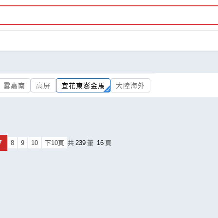
雲嘉南
高屏
宜花東澎金馬
大陸海外
7
8
9
10
下10頁
共
239
筆
16
頁