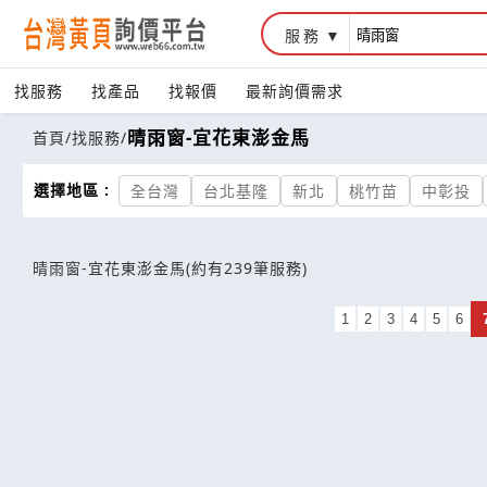
服務
找服務
找產品
找報價
最新詢價需求
晴雨窗-宜花東澎金馬
首頁
/
找服務
/
選擇地區 :
全台灣
台北基隆
新北
桃竹苗
中彰投
晴雨窗-宜花東澎金馬
(約有239筆服務)
1
2
3
4
5
6