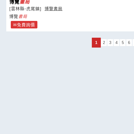
博覽
書局
[雲林縣-虎尾鎮]
博覽書局
博覽
書局
免費詢價
1
2
3
4
5
6