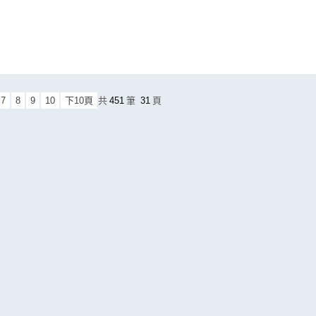
7
8
9
10
下10頁
共
451
筆
31
頁