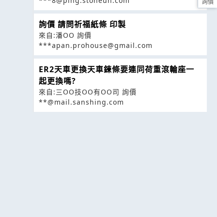
***8@ping.stoneun.com
詢價
詢價 請問祈福紙條 印製
來自:潘OO 詢價
***apan.prohouse@gmail.com
ER2天車更換天車鍊條要連同荷重滾輪座一
起更換嗎?
來自:三OO技OO有OO司 詢價
**@mail.sanshing.com