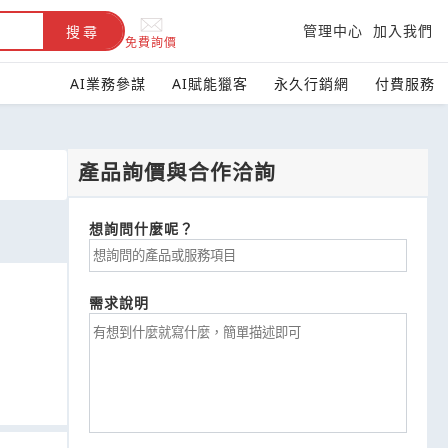
管理中心
加入我們
搜尋
免費詢價
AI業務參謀
AI賦能獵客
永久行銷網
付費服務
產品詢價與合作洽詢
想詢問什麼呢？
需求說明