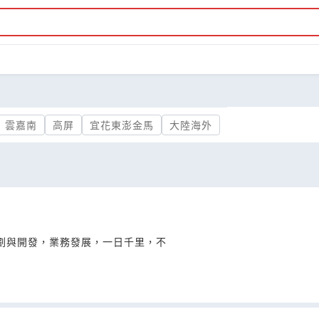
雲嘉南
高屏
宜花東澎金馬
大陸海外
計劃與開發，業務發展，一日千里，不