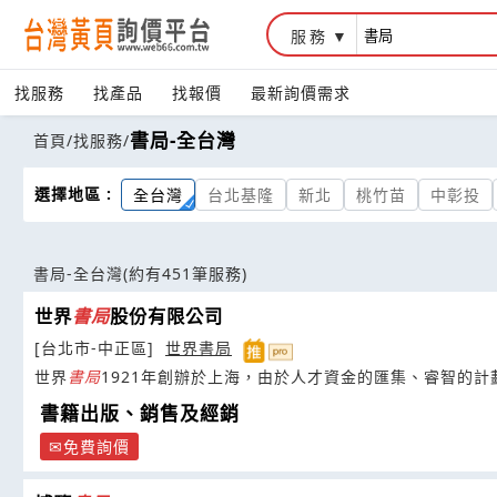
服務
找服務
找產品
找報價
最新詢價需求
書局-全台灣
首頁
/
找服務
/
選擇地區 :
全台灣
台北基隆
新北
桃竹苗
中彰投
書局-全台灣
(約有451筆服務)
世界
書局
股份有限公司
[台北市-中正區]
世界書局
世界
書局
1921年創辦於上海，由於人才資金的匯集、睿智的
書籍出版、銷售及經銷
免費詢價