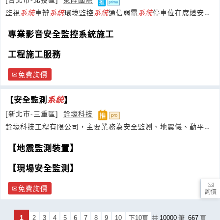
監視
系統
車辨
系統
環境監控
系統
通信弱電
系統
停車位在席燈安裝
工程
專業影音安全監控系統施工
工程施工服務
免費詢價
【安全監測
系統
】
[新北市-三重區]
銓壕科技
銓壕科技工程有限公司，主要業務為安全監測、地震儀、動平衡
儀、及透地雷達檢測等
【地震監測裝置】
【現場安全監測】
免費詢價
詢價
1
2
3
4
5
6
7
8
9
10
下10頁
共
10000
筆
667
頁