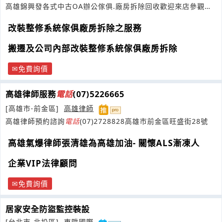
高雄錦興發各式中古OA辦公傢俱.廠房拆除回收歡迎來店參觀選
購~
改裝整修系統傢俱廠房拆除之服務
搬遷及公司內部改裝整修系統傢俱廠房拆除
免費詢價
高雄律師服務
電話
(07)5226665
[高雄市-前金區]
高雄律師
高雄律師預約諮詢
電話
(07)2728828高雄市前金區旺盛街28號
高雄氣爆律師張清雄為高雄加油- 關懷ALS漸凍人
企業VIP法律顧問
免費詢價
居家安全防盜監控裝設
[台北市-北投區]
東陞國際