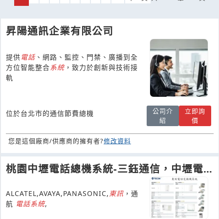
昇陽通訊企業有限公司
提供
電話
、網路、監控、門禁、廣播到全
方位智能整合
系統
，致力於創新與技術接
軌
公司介
立即詢
位於台北市的通信節費總機
紹
價
您是這個廠商/供應商的擁有者?
修改資料
桃園中壢電話總機系統-三鈺通信，中壢電
話系統-三鈺，桃園電話總機
ALCATEL,AVAYA,PANASONIC,
東
訊
，通
航
電話
系統
,