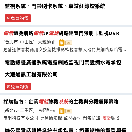
監視系統、門禁刷卡系統、車道紅綠燈系統
免費詢價
電話
總機網路
電話
IP
電話
網路建置門禁刷卡監視DVR
[台北市-中山區]
大耀通訊
經營通信器材商用交換總機攝影監視器擴大器門禁網路線路電源
線水電施工
電話總機廣播系統電腦網路監視門禁設備水電承包
大耀通訊工程有限公司
免費詢價
採購指南：企業
電話
總機
系統
的主機與分機選擇策略
[新北市-三重區]
帝網科技
帝網科技有限公司 專營攝影機 監視器材 門禁防盜
電話
廣播 電
腦網路 設備批發
辦公室電話總機系統升級指南：節費總機的選型與價