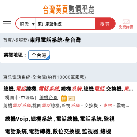
服務
搜尋
免費詢價
東訊電話系統-全台灣
首頁
/
找服務
/
選擇地區 :
全台灣
東訊電話系統-全台灣
(約有10000筆服務)
總機,
電話
總機,
電話
系統
,總機
系統
,總機
電話
,交換機,
東
訊
總機,監視器
[桃園市-中壢區]
總機台恩
總機
電話
系統
,桃園
電話
總機,監視
系統
、交換機、
東
訊
、雲端通
信、乙級通信技術、雲端服務
總機Voip,總機系統 ,電話總機,電話系統,監視
電話系統,電話總機,數位交換機,監視器,總機