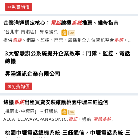
免費詢價
企業溝通穩定核心：
電話
總機
系統
推薦、維修指南
[台北市-南港區]
昇陽通訊
提供
電話
、網路、監控、門禁、廣播到全方位智能整合
系統
，致
力於創新與技術接軌
3大智慧辦公系統提升企業效率：門禁、監控、電話
總機
昇陽通訊企業有限公司
免費詢價
總機
系統
出租買賣安裝維護桃園中壢三鈺通信
[桃園市-中壢區]
三鈺通信
ALCATEL,AVAYA,PANASONIC,
東
訊
，通航
電話
系統
,
桃園中壢電話總機系統-三鈺通信，中壢電話系統-三