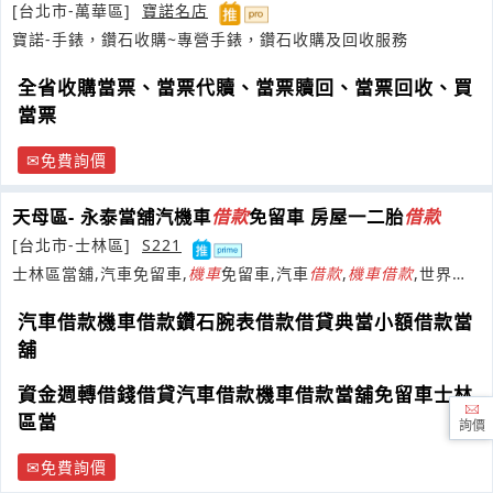
[台北市-萬華區]
寶諾名店
寶諾-手錶，鑽石收購~專營手錶，鑽石收購及回收服務
全省收購當票、當票代贖、當票贖回、當票回收、買
當票
免費詢價
天母區- 永泰當舖汽機車
借款
免留車 房屋一二胎
借款
[台北市-士林區]
S221
士林區當舖,汽車免留車,
機車
免留車,汽車
借款
,
機車
借款
,世界腕
錶,鑽石黃金借錢,房屋二胎借
汽車借款機車借款鑽石腕表借款借貸典當小額借款當
舖
資金週轉借錢借貸汽車借款機車借款當舖免留車士林
區當
詢價
免費詢價