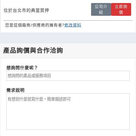
公司介
立即詢
位於台北市的典當質押
紹
價
您是這個廠商/供應商的擁有者?
修改資料
產品詢價與合作洽詢
想詢問什麼呢？
需求說明