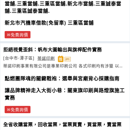
當舖.三重當舖.三重區當舖.新北市當舖.三重誠泰當
舖.三重區誠泰當舖.
新北市汽機車借款(免留車) 三重區當舖
免費詢價
拒絕視覺歪斜：帆布大圖輸出與旗桿配件實務
[台中市-潭子區]
蒂諾印刷
蒂諾印刷事業有限公司是專業印刷公司 各式印刷均有涉獵 以誠
摯.
點燃團隊魂的關鍵戰袍：選舉與宮廟背心採購指南
讓品牌精神走入大街小巷：關東旗印刷與路燈旗施工
實務
免費詢價
全省收購當票，回收當票，當票買賣，買當票，賣當票