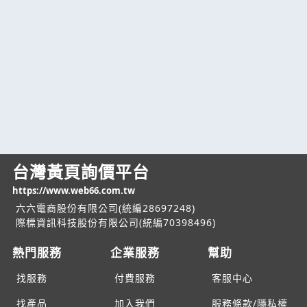
台灣黃頁詢價平台
https://www.web66.com.tw
六六電商股份有限公司(統編28697248)
際標資訊科技股份有限公司(統編70398496)
熱門服務
企業服務
幫助
找服務
付費服務
客服中心
找產品
加入我們
服務條款/隱私權