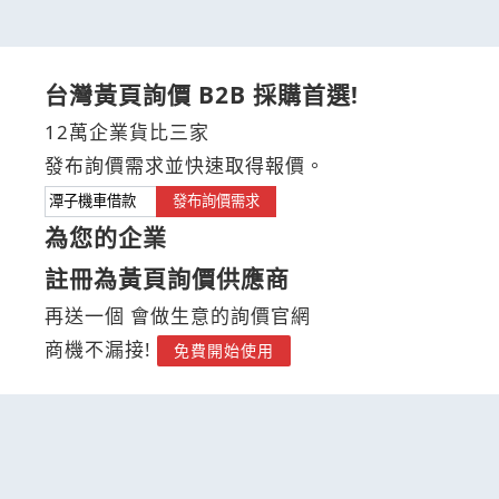
台灣黃頁詢價 B2B 採購首選!
12萬企業貨比三家
發布詢價需求並快速取得報價。
發布詢價需求
為您的企業
註冊為黃頁詢價供應商
再送一個 會做生意的詢價官網
商機不漏接!
免費開始使用