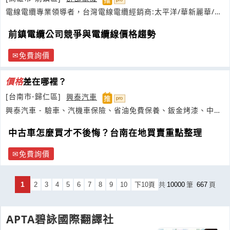
電線電纜專業領導者，台灣電線電纜經銷商:太平洋/華新麗華/華
榮
前鎮電纜公司競爭與電纜線價格趨勢
免費詢價
價格
差在哪裡？
[台南市-歸仁區]
興泰汽車
興泰汽車 - 驗車、汽機車保險、省油免費保養、鈑金烤漆、中古
車買賣
中古車怎麼買才不後悔？台南在地買賣重點整理
免費詢價
1
2
3
4
5
6
7
8
9
10
下10頁
共
10000
筆
667
頁
APTA碧詠國際翻譯社