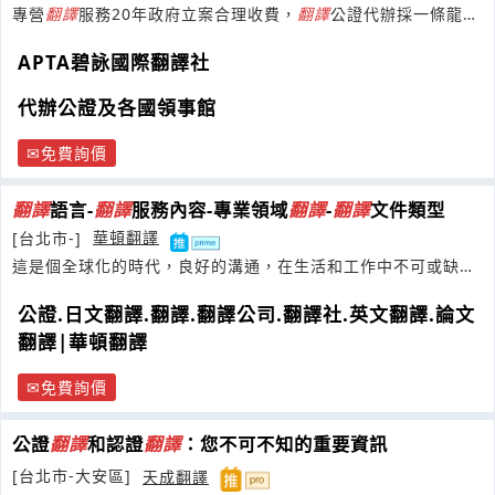
專營
翻譯
服務20年政府立案合理收費，
翻譯
公證代辦採一條龍服
務，滿足您多元
翻譯
需求歡迎洽詢！
APTA碧詠國際翻譯社
代辦公證及各國領事館
免費詢價
翻譯
語言-
翻譯
服務內容-專業領域
翻譯
-
翻譯
文件類型
[台北市-]
華頓翻譯
這是個全球化的時代，良好的溝通，在生活和工作中不可或缺，
打破語言與專業領域的隔閡
公證.日文翻譯.翻譯.翻譯公司.翻譯社.英文翻譯.論文
翻譯|華頓翻譯
免費詢價
公證
翻譯
和認證
翻譯
：您不可不知的重要資訊
[台北市-大安區]
天成翻譯