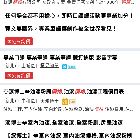
虹源
翻譯
有限公司 ※政府立案 負責保密※創立於1980年
翻譯
公
會證號：020
任何場合都不用擔心，即時口譯讓活動更專業加分！
藝文無國界，專業筆譯讓創作被全世界看見！
免費詢價
專業口譯-專業筆譯-專業筆譯-聽打排版-影音字幕
[新北市-土城區]
鉦昱物業
免費詢價
◎漆博士❤️油漆粉刷
價格
,油漆
價格
,油漆工程價目表
[新北市-中和區]
★漆博士
油漆工程,室內油漆,室內粉刷,油漆粉刷,油漆
價格
,油漆費用,油漆
報價,油漆估價,壁癌處理
漆博士❤️室內油漆,全室油漆,全室粉刷,房屋油漆
【漆博士】❤️室內油漆,室內油漆價格,室內油漆粉刷