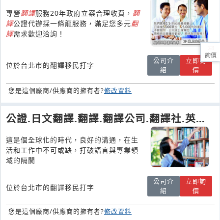
專營
翻譯
服務20年政府立案合理收費，
翻
譯
公證代辦採一條龍服務，滿足您多元
翻
譯
需求歡迎洽詢！
詢價
公司介
立即詢
位於台北市的翻譯移民打字
紹
價
您是這個廠商/供應商的擁有者?
修改資料
公證.日文翻譯.翻譯.翻譯公司.翻譯社.英文
翻譯.論文翻譯|華頓翻譯
這是個全球化的時代，良好的溝通，在生
活和工作中不可或缺，打破語言與專業領
域的隔閡
公司介
立即詢
位於台北市的翻譯移民打字
紹
價
您是這個廠商/供應商的擁有者?
修改資料