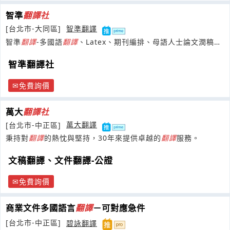
智準
翻譯
社
[台北市-大同區]
智準翻譯
智準
翻譯
-多國語
翻譯
、Latex、期刊編排、母語人士論文潤稿修
改、口譯，專業誠信、品質保固。
智準翻譯社
免費詢價
萬大
翻譯
社
[台北市-中正區]
萬大翻譯
秉持對
翻譯
的熱忱與堅持，30年來提供卓越的
翻譯
服務。
文稿翻譯、文件翻譯-公證
免費詢價
商業文件多國語言
翻譯
－可對應急件
[台北市-中正區]
碧詠翻譯