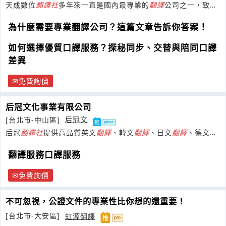
天成數位
翻譯
社
多年來一直是國內最專業的
翻譯
公司之一，致力
於
翻譯
、口譯、
翻譯
公證等業務
為什麼需要專業翻譯公司？這篇文章告訴你答案！
如何選擇優質口譯服務？探秘同步、交替與陪同口譯
差異
免費詢價
后冠文化事業有限公司
[台北市-中山區]
后冠文
后冠
翻譯
社
提供高品質英文
翻譯
、韓文
翻譯
、日文
翻譯
、德文
翻
譯
、法文
翻譯
等32多國專業母語
翻譯
翻譯服務口譯服務
免費詢價
不可忽視，公證文件的專業性比你想的還重要！
[台北市-大安區]
虹源翻譯