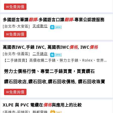
免費詢價
多國語言筆譯
翻譯
-多國語言口譯
翻譯
-專業公認證服務
[台北市-大安區]
天成數位
免費詢價
萬國表IWC,手錶 IWC, 萬國表IWC
價格
, IWC
價格
[台北市-信義區]
二手錶店
【二手錶買賣】高價收購二手錶、勞力士手錶、Rolex、世界名
錶
勞力士價格行情、專營二手錶買賣，買賣鑽石
鑽石回收店,鑽石回收,鑽石回收價格, 鑽石回收珠寶
免費詢價
XLPE 與 PVC 電纜在
價格
與應用上的比較
[高雄市-前鎮區]
群都電機