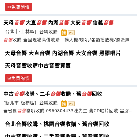
免費詢價
天母
音響
大直
音響
內湖
音響
大安
音響
信義
音響
[台北市-士林區]
音響收購
音響
收購 全國現場高價收購 擴大機/喇叭/各類播放機/週邊線
材等皆在我們服務項目中。
天母音響 大直音響 內湖音響 大安音響 黑膠唱片
天母音響收購中古音響買賣
免費詢價
中古
音響
收購、二手
音響
收購、舊
音響
回收
[新北市-板橋區]
音響收購
全省舊
音響
喇叭收購 0960804433陳先生 舊CD唱片回收 黑膠唱
片收購
台北音響收購、桃園音響收購、舊音響回收
中古音響收購、二手音響收購、舊音響回收