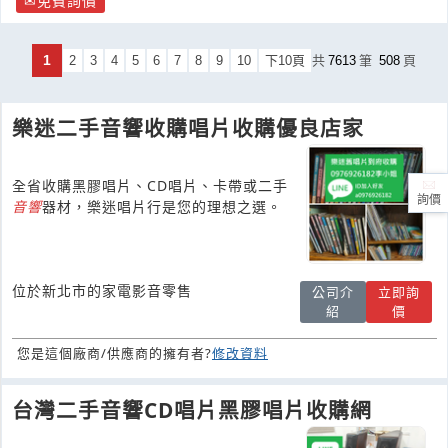
免費詢價
1
2
3
4
5
6
7
8
9
10
下10頁
共
7613
筆
508
頁
樂迷二手音響收購唱片收購優良店家
全省收購黑膠唱片、CD唱片、卡帶或二手
詢價
音響
器材，樂迷唱片行是您的理想之選。
位於新北市的家電影音零售
公司介
立即詢
紹
價
您是這個廠商/供應商的擁有者?
修改資料
台灣二手音響CD唱片黑膠唱片收購網