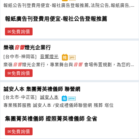
報紙公告刊登費用便宜-報社廣告登報推薦,法院公告,報紙廣告,登
報徵人
報紙廣告刊登費用便宜-報社公告登報推薦
免費詢價
樂嶺
音響
燈光企業行
[台中市-神岡區]
音響燈光
樂嶺
音響
燈光企業行，專業舞台與
音響
會場佈置規劃，為您的活
動注入極致動感與視覺震撼。
免費詢價
誠安人本 集團菁英禮儀師 聯營網
[台北市-中正區]
誠安人本
專業殯葬服務 誠安人本 /安成禮儀師聯營網 殯葬 塔位
集團菁英禮儀師 證照菁英禮儀師 全省
免費詢價