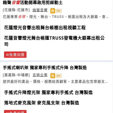
鏹聲
音響
活動開幕啟用剪綵動土
[花蓮縣-花蓮市]
鏹聲音響
花蓮專業
音響
、燈光、舞台、TRUSS、帳篷出租及大銀幕、會議
廣播監視、燈光發電機系統工程
花蓮燈光音響出租舞台帳棚出租視聽工程
花蓮音響燈光舞台帳篷TRUSS發電機大銀幕出租公
司
免費詢價
手搖式喇叭架 獨家專利手搖式升降 台灣製造
[嘉義縣-中埔鄉]
吉南企業
提供最好的產品、價格、服務給貴顧客，主要產品包含樂器支
架、譜架、燈光
音響
架及麥克風架等。
手搖式升降燈光架 獨家專利手搖式 台灣製造
落地式麥克風架 麥克風支架 台灣製造