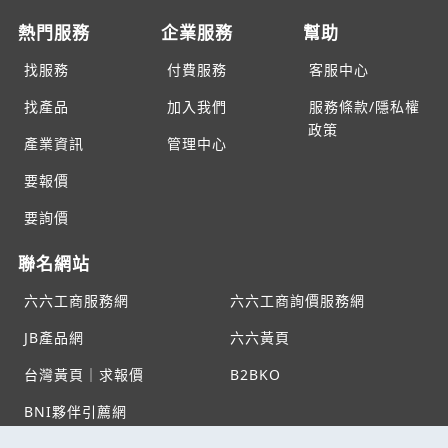
熱門服務
企業服務
幫助
找服務
付費服務
客服中心
找產品
加入我們
服務條款/隱私權
政策
產業資訊
管理中心
要報價
要詢價
聯名網站
六六工商服務網
六六工商詢價服務網
JB產品網
六六黃頁
台灣黃頁｜求報價
B2BKO
BNI夥伴引薦網