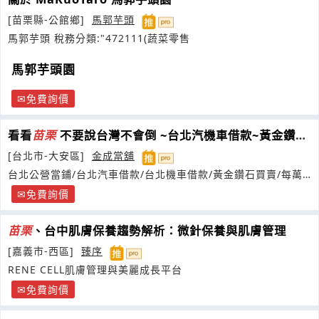
[苗栗縣-公館鄉]
馬郭芋頭
馬郭芋頭 稅務分類:"472111(蔬菜零售
馬郭芋頭園
免費詢價
看看
苗栗
不要說台灣不會倒 ~台北汽機車借款~黃金鑽石
收當~
[台北市-大安區]
金成當舖
台北公營當鋪/台北汽車借款/台北機車借款/黃金鑽石買賣/每萬
元日息
免費詢價
苗栗
、台中肌膚保養趨勢解析：微針保養與肌膚管理
[嘉義市-西區]
臻序
RENE CELL肌膚管理與美麗成長平台
免費詢價