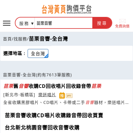
服務
搜尋
免費詢價
苗栗音響-全台灣
首頁
/
找服務
/
選擇地區 :
全台灣
苗栗音響-全台灣
(約有7613筆服務)
苗栗
舊
音響
收購CD回收唱片回收錄音帶
苗栗
[新北市-板橋區]
樂迷唱片
全省收購黑膠唱片、CD唱片、卡帶或二手
音響
器材，樂迷唱片行
是您的理想之選。
苗栗音響收購CD唱片收購錄音帶回收買賣
台北新北桃園音響回收音響收購