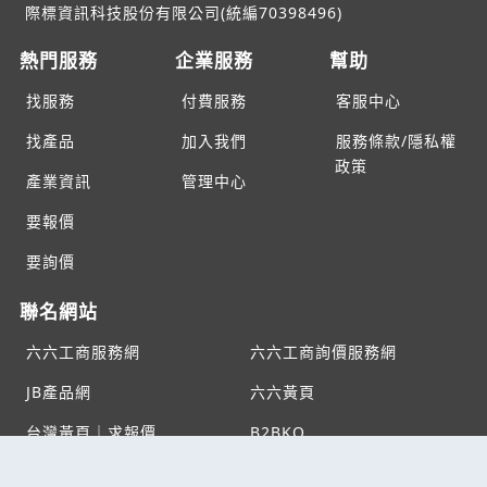
際標資訊科技股份有限公司(統編70398496)
熱門服務
企業服務
幫助
找服務
付費服務
客服中心
找產品
加入我們
服務條款/隱私權
政策
產業資訊
管理中心
要報價
要詢價
聯名網站
六六工商服務網
六六工商詢價服務網
JB產品網
六六黃頁
台灣黃頁｜求報價
B2BKO
BNI夥伴引薦網