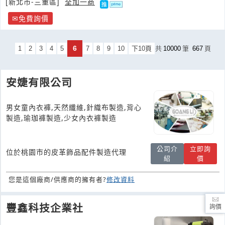
[新北市-三重區]
全加一商
免費詢價
6
1
2
3
4
5
7
8
9
10
下10頁
共
10000
筆
667
頁
安婕有限公司
男女童內衣褲,天然纖維,針織布製造,背心
製造,瑜珈褲製造,少女內衣褲製造
公司介
立即詢
位於桃園市的皮革飾品配件製造代理
紹
價
您是這個廠商/供應商的擁有者?
修改資料
豐鑫科技企業社
詢價