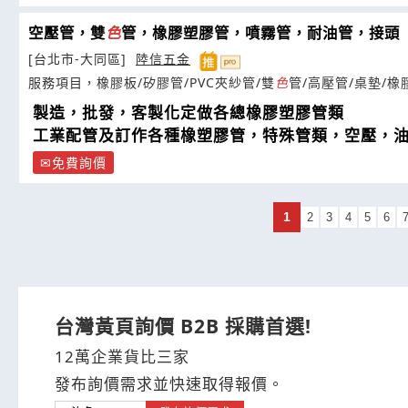
空壓管，雙
色
管，橡膠塑膠管，噴霧管，耐油管，接頭
[台北市-大同區]
陸信五金
服務項目，橡膠板/矽膠管/PVC夾紗管/雙
色
管/高壓管/桌墊/橡
製造，批發，客製化定做各總橡膠塑膠管類
工業配管及訂作各種橡塑膠管，特殊管類，空壓，
免費詢價
1
2
3
4
5
6
台灣黃頁詢價 B2B 採購首選!
12萬企業貨比三家
發布詢價需求並快速取得報價。