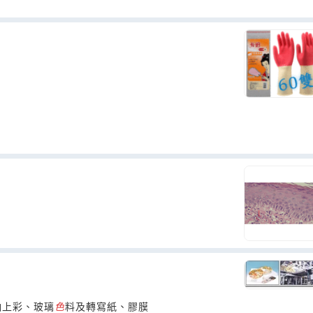
釉上彩、玻璃
色
料及轉寫紙、膠膜