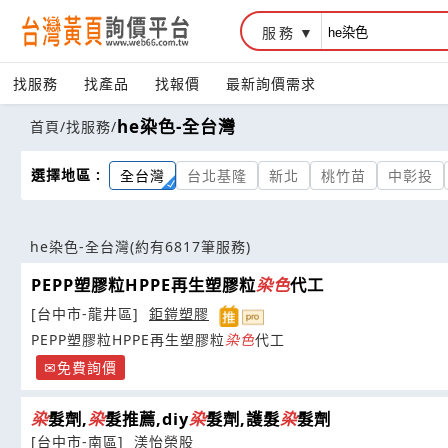
服務
找服務
找產品
找報價
最新詢價需求
he染色-全台灣
首頁
/
找服務
/
選擇地區 :
全台灣
台北基隆
新北
桃竹苗
中彰投
he染色-全台灣
(約有6817筆服務)
PEPP塑膠粒HPPE再生塑膠粒
染
色
代工
[台中市-龍井區]
鉅鎧塑膠
PEPP塑膠粒HPPE再生塑膠粒
染
色
代工
免費詢價
染
髮劑,
染
髮推薦,diy
染
髮劑,護髮
染
髮劑
[台中市-南區]
渼怡榮股