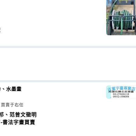
用
懂
力、水墨畫
；買賣于右任
祁、范曾文徵明
-書法字畫買賣