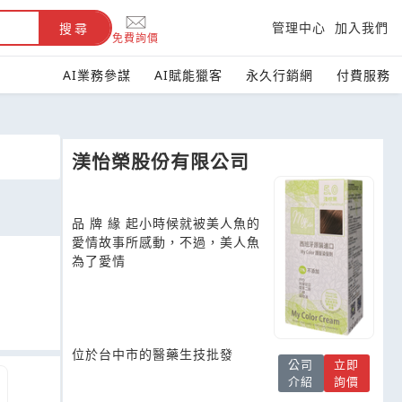
管理中心
加入我們
搜尋
免費詢價
AI業務參謀
AI賦能獵客
永久行銷網
付費服務
渼怡榮股份有限公司
品 牌 緣 起小時候就被美人魚的
愛情故事所感動，不過，美人魚
為了愛情
位於台中市的醫藥生技批發
公司
立即
介紹
詢價