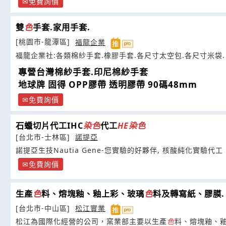
免費詢價
雙
色
手套.家用手套.
[桃園市-龍潭區]
福龍企業
福龍企業社:各類棉紗手套.橡膠手套.各尺寸太空包.各尺寸米袋.
專營台灣棉紗手套.印尼棉紗手套
地球牌 固得 OPP膠帶 透明膠帶 90碼48mm
免費詢價
石蠟切片代工IHC
染
色
代工
HE
染
色
[台北市-士林區]
諾提亞
諾提亞生技Nautia Gene-您實驗的好夥伴, 核酸純化實驗代工
免費詢價
生產
色
料、熔塊釉、釉上彩、玻璃
色
料及轉寫紙、膠膜.
[台北市-中山區]
松江實業
松江為國際化經營的公司，窯業部主要以生產
色
料、熔塊釉、