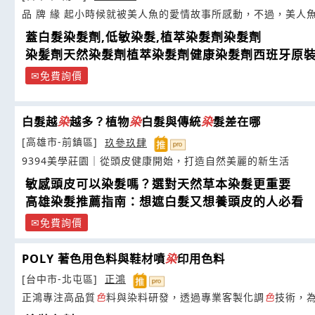
品 牌 緣 起小時候就被美人魚的愛情故事所感動，不過，美人
蓋白髮染髮劑,低敏染髮,植萃染髮劑染髮劑
染髪劑天然染髮劑植萃染髮劑健康染髮劑西班牙原
免費詢價
白髮越
染
越多？植物
染
白髮與傳統
染
髮差在哪
[高雄市-前鎮區]
玖參玖肆
9394美學莊園｜從頭皮健康開始，打造自然美麗的新生活
敏感頭皮可以染髮嗎？選對天然草本染髮更重要
高雄染髮推薦指南：想遮白髮又想養頭皮的人必看
免費詢價
POLY 著色用色料與鞋材噴
染
印用色料
[台中市-北屯區]
正鴻
正鴻專注高品質
色
料與染料研發，透過專業客製化調
色
技術，