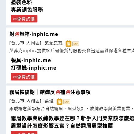
塗裝色料
專業調色服務
免費詢價
對
色
燈箱-inphic.me
[台北市-大同區]
英菲克有
英菲克inphic提供客戶最優質的服務交貨迅速品質保證各種生
餐具-inphic.me
打碼機-inphic.me
免費詢價
霧眉恢復期｜結痂反
色
補
色
注意事項
[台北市-內湖區]
柔璦
柔璦概念美學結合自然霧眉、眉型設計、紋繡教學與美業創業
霧眉教學與紋繡教學差在哪？新手入門美業該怎麼
眉型設計怎麼影響五官？自然霧眉眉型推薦