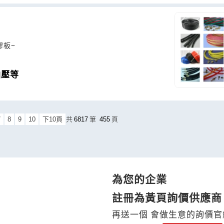
膠板~
油壓等
7
8
9
10
下10頁
共
6817
筆
455
頁
為您的企業
註冊為黃頁詢價供應商
再送一個 會做生意的詢價官