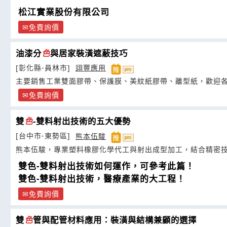
松江實業股份有限公司
免費詢價
油漆分
色
與居家裝潢遮蔽技巧
[彰化縣-員林市]
翊豐應用
主要銷售工業雙面膠帶、保護膜、美紋紙膠帶、離型紙，歡迎
免費詢價
雙
色
-雙料射出技術的五大優勢
[台中市-東勢區]
熊本伍駿
熊本伍駿，專業塑料橡膠化學代工與射出成型加工，結合精密
雙色-雙料射出技術如何運作，可參考此篇！
雙色-雙料射出技術，醫療產業的大工程！
免費詢價
雙
色
管與配管材料應用：裝潢與結構兼顧的選擇