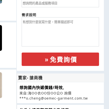
需求說明
免費詢價
賣家- 搶商機
想詢國內快遞價錢/時效,
來自:海OO衣OO份OO公O 詢價
***o.cheng@oemec-garment.com.tw