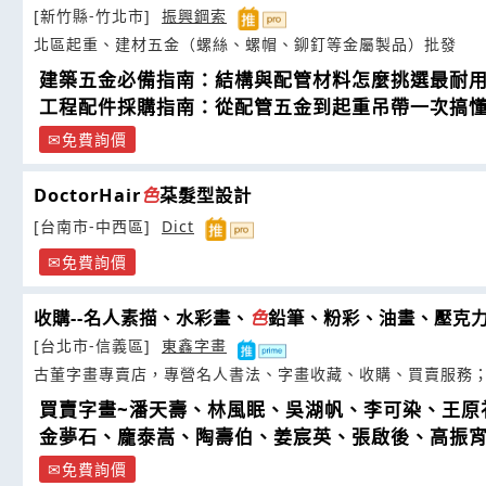
[新竹縣-竹北市]
振興鋼索
北區起重、建材五金（螺絲、螺帽、鉚釘等金屬製品）批發
建築五金必備指南：結構與配管材料怎麼挑選最耐
工程配件採購指南：從配管五金到起重吊帶一次搞
免費詢價
DoctorHair
色
䒳髮型設計
[台南市-中西區]
Dict
免費詢價
收購--名人素描、水彩畫、
色
鉛筆、粉彩、油畫、壓克
[台北市-信義區]
東鑫字畫
古董字畫專賣店，專營名人書法、字畫收藏、收購、買賣服務
買賣字畫~潘天壽、林風眠、吳湖帆、李可染、王原
金夢石、龐泰嵩、陶壽伯、姜宸英、張啟後、高振宵
免費詢價