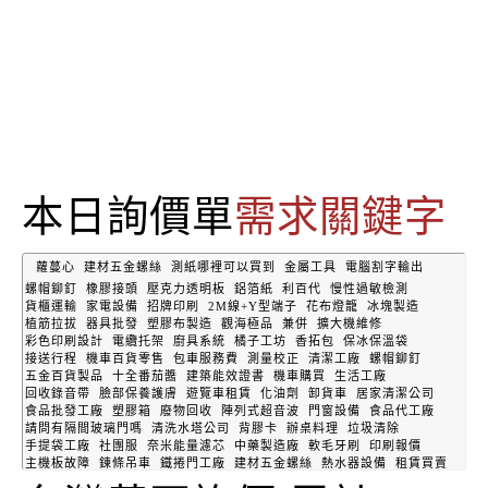
本日詢價單
需求關鍵字
蘿蔓心
建材五金螺絲
測紙哪裡可以買到
金屬工具
電腦割字輸出
螺帽鉚釘
橡膠接頭
壓克力透明板
鋁箔紙
利百代
慢性過敏檢測
貨櫃運輸
家電設備
招牌印刷
2M線+Y型端子
花布燈籠
冰塊製造
植筋拉拔
器具批發
塑膠布製造
觀海極品
兼併
擴大機維修
彩色印刷設計
電纜托架
廚具系統
橘子工坊
香拓包
保冰保溫袋
接送行程
機車百貨零售
包車服務費
測量校正
清潔工廠
螺帽鉚釘
五金百貨製品
十全番茄醬
建築能效證書
機車購買
生活工廠
回收錄音帶
臉部保養護膚
遊覽車租賃
化油劑
卸貨車
居家清潔公司
食品批發工廠
塑膠箱
廢物回收
陣列式超音波
門窗設備
食品代工廠
請問有隔間玻璃門嗎
清洗水塔公司
背膠卡
辦桌料理
垃圾清除
手提袋工廠
社團服
奈米能量濾芯
中藥製造廠
軟毛牙刷
印刷報價
主機板故障
鍊條吊車
鐵捲門工廠
建材五金螺絲
熱水器設備
租賃買賣
五金百貨製品
水管破裂
手拿牌
鑰匙圈工廠
食材批發工廠
空調系統裝