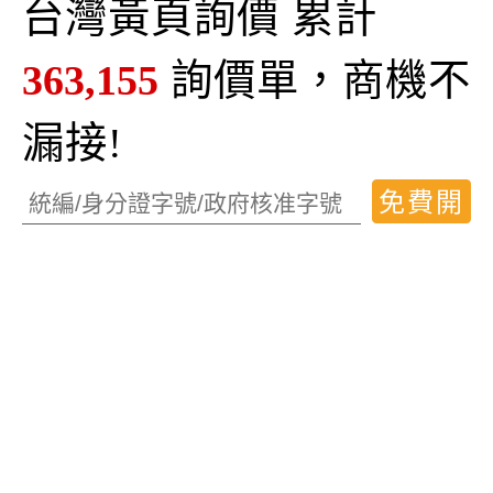
台灣黃頁詢價 累計
不鏽鋼設備
房屋稅
英文翻譯服務
紅布條設計
建材五金設備
照明線槽
營建設備
房屋包租
建材五金螺絲
印刷工廠
汽車報廢
太陽能系統
建材五金螺絲
請問可否案件估價?
廠房垃圾清運費用
機械零件設備
脫泡攪拌機
調味加工
我想詢價電話線
裝訂價格
週邊設備零售
363,155
詢價單，商機不
電器設備批發
機械零件設備
二手音響買賣
冰溫熱三用飲水機
雅詩蘭黛
建材五金螺絲
機車百貨零售
電腦週邊用品
浴櫃家具
倉儲貨櫃
電子器材批發
電話總機
寄放服務
百貨批發
電腦周邊批
零組件設備
漏接!
建材五金螺絲
臉拉皮
金屬工廠
印製費用
電子器材設備
料件價錢
填在哪裡
快遞運輸
裝潢宅修工程
條碼掃瞄器
貨物運送
消防器材設備
旅遊規劃安排
鐵捲門工廠
服務安排
建材五金螺絲
停車棚
團體服工廠
精緻搬家公司
手提袋工廠
彩色印製
毛織品批發
電子設備代理
免費開
我想詢問輪胎
零件設備
塑膠射出工廠
回收筒
租賃車輛
建材五金螺絲
衛浴系統
包裝盒工廠
不鏽鋼設備
肉片批發
上下櫃
景觀圍籬
始使用
防水隔熱工程
建材五金螺絲
包車安排
內接硬碟
食品級檸檬酸
生活工廠
寵物用品零售
自由行安排
固態廢棄物
豆腐砂
空調價格
風扇葉片
環境工程行
冷凍藏櫃設備
台車維修
延長線
森田藥粧
食材加工
居家百貨批發
點陣式色帶
專用濕紙巾
雪蓮霜
山藥霜
正壓調整器
農產品批發
洗球機
建材五金螺絲
家電設備
過敏檢測
百褶裙
家用烤箱
紡織等技術指導
建材五金螺絲
電子電工
溫溼度傳送
油品石化
螺帽鉚釘
建材五金螺絲
不鏽鋼球閥
開鎖費用
充電線
零件加工廠
飲水機水質
林業園林
鱈魚丸
桶裝水
電動曬衣架
保險實務
金屬工具
年輕水
濾材更換
建材五金螺絲
溜水器
滅火器材
影印店
電子機器
舞台燈光設備
生動力
皮革布料
詢問價格
二手太空包
租用海報展示架
燈具廠商
印製公司
代工費用
川砂
建材五金螺絲
包車旅遊安排
有無辦理消防申報
空運進口
視力檢查
禮品購買
大圖輸出費用
氣壓設備
電腦週邊用品
翻譯費用
營建設備
器具批發
發電機設備
委託修理
海綿墊
寵物精品
換燈
高山茶批發
機車配件
辦公紙品
餐廳廚餘回收
墨水夾
實驗器皿
紡織加工廠
二氧化碳傳送