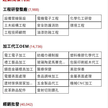
產業:紙木布紡織製造代理
來自:(OO)OO食OO業OO有OO司 詢價
工程研發整廠
(7,988)
立即報價
時間:08/07 16:47
設備管線裝設
電機電子工程
化學化工研發
***san@magic-food.com.tw
土木結構工程
安全防護消防
環境工程
詢價 想要請問每月保養價格
工程技師顧問
油漆防蝕工程
產業:自動化設備製造代理
來自:石OO業OO有OO司 詢價
立即報價
時間:08/07 16:40
加工代工OEM
(14,736)
***8@ping.stoneun.com
電工電子加工
紡織巾襪制服
塑料橡膠化學代工
詢價 請問祈福紙條 印製
禮工藝品加工
玻璃陶瓷馬賽克代工
包裝印刷紙木代工
產業:印刷印製
鑄造金礦模具加工
醫療保健
美妝保養
來自:潘OO 詢價
立即報價
時間:08/07 16:35
電鍍表面處理
食品調味加工
金屬表面處理
***apan.prohouse@gmail.com
建材傢俱居家加工代工
五金製品代工
機械CNC加工
皮革飾品配件
雷射切割鑽孔
ER2天車更換天車鍊條要連同荷重滾輪座一起更換嗎?
產業:營建工程
來自:三OO技OO有OO司 詢價
經銷批發
(40,042)
立即報價
時間:08/07 16:21