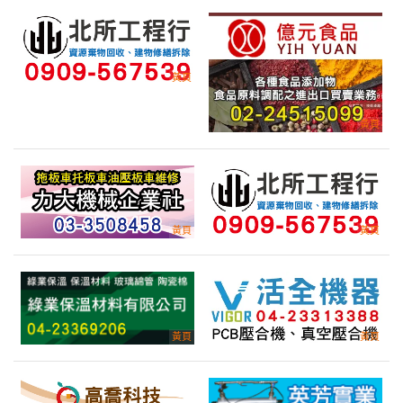
辦理大陸人土來台參加2027年自行車展
產業:大陸港澳旅遊
來自:品OO際OO公O 詢價
立即報價
時間:08/07 14:16
***gchi.bicycle@gmail.com
8/27 租車一天
產業:旅行社票務
來自:財OO人OO實OO究OO密OO發OO心 詢價
立即報價
時間:08/07 14:15
***kyyang@niar.org.tw
夾娃娃機運送 一台 尺寸約60×60×180
產業:客運租包車
來自:蔡OO 詢價
立即報價
時間:08/07 14:10
***n100tiger@gmail.com
是否有現貨 日東509A / 509N 高溫高壓型 雙面膠帶
產業:金屬工具製造代理