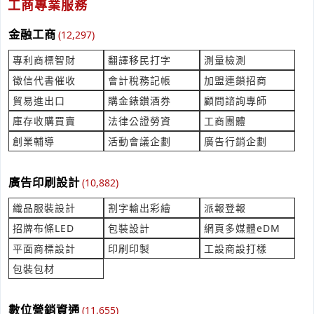
工商專業服務
產業:包裝設計
來自:AOOcO 詢價
金融工商
(12,297)
立即報價
時間:08/07 15:57
***ce@embroidery.com.tw
專利商標智財
翻譯移民打字
測量檢測
徵信代書催收
會計稅務記帳
加盟連鎖招商
不鏽鋼四角管(20*20*3000)
貿易進出口
購金錶鑚酒券
顧問諮詢專師
產業:金屬工具製造代理
來自:衍OO業OO有OO司 詢價
庫存收購買賣
法律公證勞資
工商團體
立即報價
時間:08/07 15:53
創業輔導
活動會議企劃
廣告行銷企劃
***nhorng@yeanhorng.com
我要詢價避雷針 如何聯繫
廣告印刷設計
(10,882)
產業:水電照明
織品服裝設計
割字輸出彩繪
派報登報
來自:合OO進 詢價
立即報價
時間:08/07 15:49
招牌布條LED
包裝設計
網頁多媒體eDM
***t33311@gmail.com
平面商標設計
印刷印製
工設商設打樣
包裝包材
付接地美式直插頭 T型-UL 20A 250V LK7620P
產業:金屬工具製造代理
來自:林OO 詢價
數位營銷資通
(11,655)
立即報價