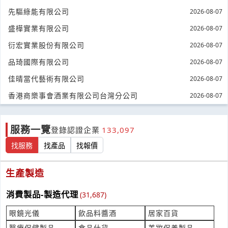
***20099@gmail.com
先驅綠能有限公司
2026-08-07
陶瓷碗少量是否能收購
盛樺實業有限公司
2026-08-07
產業:餐飲食品設備製造代理
衍宏實業股份有限公司
2026-08-07
來自:羅OO 詢價
立即報價
時間:08/07 19:01
品琦國際有限公司
2026-08-07
***dy5420@gmail.com
佳晴當代藝術有限公司
2026-08-07
SE-420D硬管割草機
香港商樂事會酒業有限公司台灣分公司
2026-08-07
產業:清潔消毒設備
來自:李OO 詢價
立即報價
時間:08/07 18:33
服務一覽
登錄認證企業
133,097
***g821214@gmail.com
找服務
找產品
找報價
詢價 想要請問線槽架
產業:五金建材零售
生產製造
來自:先OO能OO公O 詢價
立即報價
時間:08/07 17:51
消費製品-製造代理
(31,687)
***31871@gmail.com
眼鏡光儀
飲品料醬酒
居家百貨
請問有販售TSC DH220 使用的熱感應貼紙嗎？
醫療保健製品
食品什貨
美妝保養製品