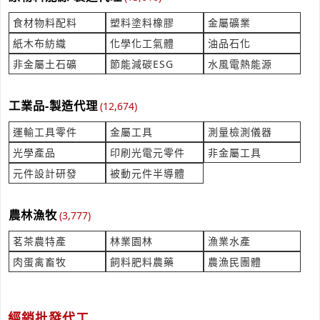
***k0420@gmail.com
食材物料配料
塑料塗料橡膠
金屬礦業
馬桶水箱破了，如能只需單獨更換水箱部分？價格多少
紙木布紡織
化學化工氣體
油品石化
產業:建物修繕拆除
非金屬土石礦
節能減碳ESG
水風電熱能源
來自:張OO 詢價
立即報價
時間:08/07 17:12
***y910505@yahoo.com.tw
工業品-製造代理
(12,674)
社區大樓公安檢查申報
運輸工具零件
金屬工具
測量檢測儀器
產業:安全消防監控製造代理
光學產品
印刷光電元零件
非金屬工具
來自:余OO 詢價
元件設計研發
被動元件半導體
立即報價
時間:08/07 17:11
***leyfish@gmail.com
農林漁牧
(3,777)
詢問panreac 70%濃硝酸價格
產業:測量檢測儀器製造代理
茗茶農特產
林業園林
漁業水產
來自:若OO技OO有OO司 詢價
肉蛋禽畜牧
飼料肥料農藥
農漁民團體
立即報價
時間:08/07 16:50
***en.c1@outlook.com
彩盒及外箱報價要找誰
經銷批發代工