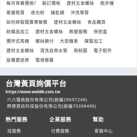
每月保養價格?
裝訂價格
建材五金螺絲
跑步機
過敏原檢測費用?
客運租賃
夜光粉
鑰匙鏈
沖洗導管
產業:健診健檢篩驗
如何與智圓實業聯繫
建材五金螺絲
食品購買
來自:張OO 詢價
立即報價
時間:08/07 13:20
紡織品加工
建材五金螺絲
救援服務
保控盒
***oymilk@gmail.com
攪拌式馬桶
螺絲鎖付
大型機車
彈簧加工
舞蹈個人服裝訂製
建材五金螺絲
清洗自來水管
熟粉圓
電子配件
產業:運動休閒製品製造代理
設備要送修
電視螢幕
來自:溫OO 詢價
立即報價
時間:08/07 13:06
***880523@gmail.con
台灣黃頁詢價平台
運費報價(海運和空運)
https://www.web66.com.tw
產業:倉儲貨運快遞
六六電商股份有限公司(統編28697248)
來自:天OO業OO公O 詢價
際標資訊科技股份有限公司(統編70398496)
立即報價
時間:08/07 12:24
***ru.yang@tienyih.com
熱門服務
企業服務
幫助
潤餅皮相關產品開發
找服務
付費服務
客服中心
產業:食品什貨製造代理