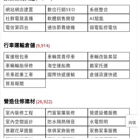
時間:08/07 15:38
***vice2@gemmy-tek.com.tw
網站網店建置
數位行銷SEO
系統整合
社群電競直播
軟體銷售開發
AI賦能
想詢問堅果價格 在找品規較高的堅果
電信第四台
通信節費總機
弱電監控電信
產業:食材物料配料製造代理
來自:簡OO 詢價
立即報價
時間:08/07 15:29
行車運輸倉儲
(9,914)
***qw.tw@yahoo.com.tw
客運租包車
車輛買賣停車
車輛改裝美容
繡臂章 工作場所負責人，職安人員
車輛輪胎保修
海空運船務
搬家托運
產業:雷射切割鑽孔
來自:佳OO電OO有OO司 詢價
吊車起重工車
國際快遞運輸
倉儲貨運快遞
立即報價
時間:08/07 15:18
貿易報關
***ky.jiayih235@gmail.com
目前有國定古蹟園區的大地高程現況測量需求
營造住修建材
(26,922)
產業:測量檢測儀器製造代理
室內裝修工程
門窗窗簾裝修
營建設備服務
來自:許OO建OO事OO 詢價
立即報價
時間:08/07 15:14
室內空間設計
防水隔熱隔音
水電照明
詢價
***dha.k168hsu@gmail.com
景觀花草園藝
傢俱家飾裝修
家務家事服務