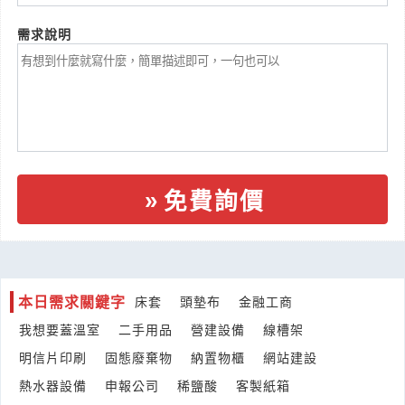
來自:黃OO 詢價
立即報價
時間:08/07 13:38
需求說明
***88512399@gmail.com
台北緯創辦公大樓消防排煙發包
產業:運輸工具零件製造代理
來自:鄭OO 詢價
立即報價
時間:08/07 13:34
***6071355@gmail.com
免費詢價
有貴公司的機器需維修
產業:自動化設備製造代理
來自:今OO調OO品OO有OO司 詢價
立即報價
時間:08/07 13:33
***200@frozenfood.com.tw
本日需求關鍵字
床套
頭墊布
金融工商
您好～想請問你們有沒有接童裝庫存-盤貨？我這邊有一批全新的
我想要蓋溫室
二手用品
營建設備
線槽架
大陸製童裝準備清倉，約400多件，主要是套裝及上衣，尺寸都
產業:服飾配件零售
有整理好。如果有收的話，我再傳款式、尺寸跟數量給您看看，
明信片印刷
固態廢棄物
納置物櫃
網站建設
來自:本OO有OO司 詢價
立即報價
謝謝😊
時間:08/07 13:25
熱水器設備
申報公司
稀鹽酸
客製紙箱
***03044070@gmail.com