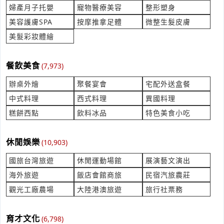
老闆你好，我人在大樹區，是 30 年透天厝，長年用地下水。目
婦產月子托嬰
寵物醫療美容
整形塑身
前 3 樓有一間浴室的冷水出水量極小，三角凡爾拆掉也一樣，請
產業:管道疏通清塔
美容護膚SPA
按摩推拿足體
微整生髮皮膚
問這部分怎麼處裡比較好收費如何
來自:謝OO 詢價
美髮彩妝體繪
立即報價
時間:08/07 14:45
***ak79i@gmail.com
餐飲美食
(7,973)
全素奶精粉 產品定位為全素
產業:食品飲品零售
辦桌外燴
聚餐宴會
宅配外送盒餐
來自:施OO 詢價
中式料理
西式料理
異國料理
立即報價
時間:08/07 14:40
糕餅西點
飲料冰品
特色美食小吃
***c.shih@sentosa.com.tw
薄膜贴片电容器需求
休閒娛樂
(10,903)
產業:被動元件半導體
來自:FOOTOOEOOLOOTOONOO OO 詢價
國旅台灣旅遊
休閒運動場館
展演藝文演出
立即報價
時間:08/07 14:39
海外旅遊
飯店會館商旅
民宿汽旅農莊
***ven.chan@ftelectronic.com
觀光工廠農場
大陸港澳旅遊
旅行社票務
設備要送修詢價費用
產業:設備管線裝設
育才文化
(6,798)
來自:驊OO技OO有OO司 詢價