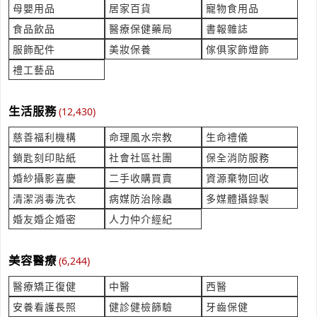
立即報價
時間:08/07 14:56
母嬰用品
居家百貨
寵物食用品
***.webfh@gmail.com
食品飲品
醫療保健藥局
書報雜誌
服飾配件
美妝保養
傢俱家飾燈飾
詢價 請問有沒有全新機車
產業:汽車工車維修租賃買賣
禮工藝品
來自:邱OO 詢價
立即報價
時間:08/07 14:55
生活服務
(12,430)
***158@yahoo.com.tw
慈善福利機構
命理風水宗教
生命禮儀
錐形彈簧 材質SWOSC-B
鎖匙刻印貼紙
社會社區社團
保全消防服務
產業:金屬表面處理
來自:張OO 詢價
婚紗攝影喜慶
二手收購買賣
資源棄物回收
立即報價
時間:08/07 14:53
清潔消毒洗衣
病媒防治除蟲
多媒體攝錄製
***in@da-yi.com.tw
婚友婚企婚密
人力仲介經紀
Material: SA-249 N08904 wld Tube
產業:金屬工具製造代理
美容醫療
(6,244)
來自:劉OO 詢價
立即報價
時間:08/07 14:45
醫療矯正復健
中醫
西醫
***lian@mainchaininc.com
安養看護長照
健診健檢篩驗
牙齒保健