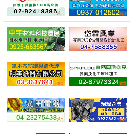
來自:長OO造OO廠OO有OO司 詢價
立即報價
時間:08/07 13:58
***dra_lo@ccpgp.com
想請問資料夾費用
產業:印刷印製
來自:簡OO 詢價
立即報價
時間:08/07 13:51
***45212@gmail.com
牆面印刷 有此需求
產業:印刷印製
來自:佳OO代OO有OO司 詢價
立即報價
時間:08/07 13:48
***erfis0206@gmail.com
切割墊 40x100cm.有黃色格線和尺
產業:金屬礦業
來自:達OO電 詢價
立即報價
時間:08/07 13:44
***.chao@tacbright.com