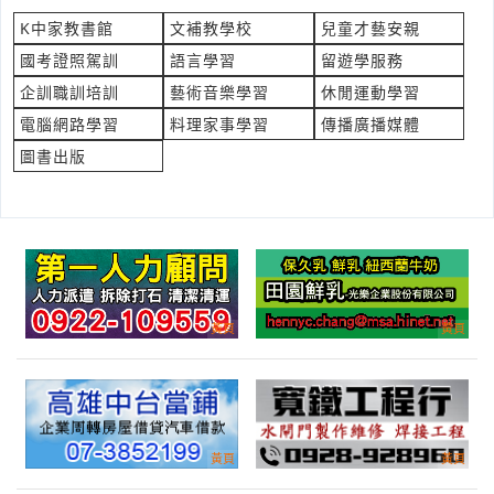
立即報價
時間:08/07 14:34
K中家教書館
文補教學校
兒童才藝安親
***ams@cyber-voice.com
國考證照駕訓
語言學習
留遊學服務
我有一台小米 55吋液晶電視想賣 想詢問價格
企訓職訓培訓
藝術音樂學習
休閒運動學習
產業:二手收購買賣
電腦網路學習
料理家事學習
傳播廣播媒體
來自:陳OO 詢價
圖書出版
立即報價
時間:08/07 14:30
***lancc0604@gmail.com
請問驗五大營養素
產業:健診健檢篩驗
來自:徐OO 詢價
立即報價
時間:08/07 14:18
***ly1993528@gmail.com
導電銀膠容量、規格(如溶於何種溶劑，SDS表，電阻)和報價
產業:印刷光電元零件
來自:歐OO 詢價
立即報價
時間:08/07 14:16
***131067@gs.ncku.edu.tw