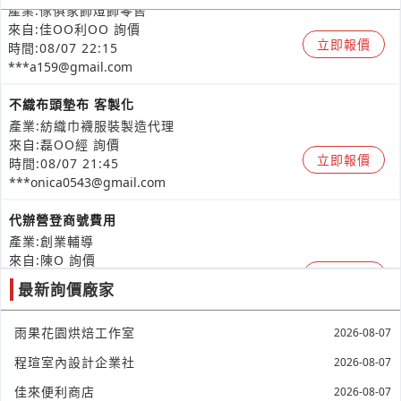
產業:傢俱家飾燈飾零售
來自:佳OO利OO 詢價
立即報價
時間:08/07 22:15
***a159@gmail.com
不織布頭墊布 客製化
產業:紡織巾襪服裝製造代理
來自:磊OO經 詢價
立即報價
時間:08/07 21:45
***onica0543@gmail.com
代辦營登商號費用
產業:創業輔導
來自:陳O 詢價
立即報價
時間:08/07 21:00
最新詢價廠家
***75795879@icloud.com
我想要蓋溫室詢價
雨果花園烘焙工作室
2026-08-07
產業:營建工程
程瑄室內設計企業社
2026-08-07
來自:0OO9OO3OO3 詢價
立即報價
時間:08/07 19:05
佳來便利商店
2026-08-07