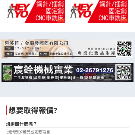
server主機板電路故障維修
產業:電子產品維修
來自:香OO樂OO酒OO限OO台OO公O 詢價
立即報價
時間:08/07 13:42
***on_huang@directwinesasia.com
請問能寄麻將桌到澎湖嗎
產業:貿易報關
來自:張OO 詢價
立即報價
時間:08/07 13:40
***e012304@yahoo.com.tw
茄芷袋詢價單 以下協助
產業:文創精藝品
來自:黃OO 詢價
立即報價
時間:08/07 13:38
想要取得報價?
**@wsh-pl.com
想詢問什麼呢？
一日租車自駕 以下協助
產業:車輛輪胎保修