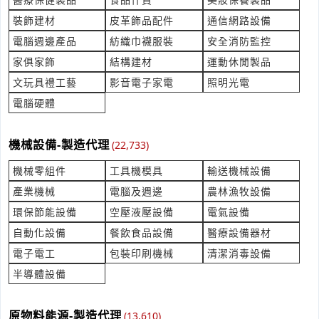
產業:電腦週邊產品
裝飾建材
皮革飾品配件
通信網路設備
來自:阮OO 詢價
立即報價
時間:08/07 17:48
電腦週邊產品
紡織巾襪服裝
安全消防監控
***dream828@gmail.com
家俱家飾
結構建材
運動休閒製品
一般事業廢棄物（未吸附植物性活性碳細粉）清運與處置報價諮
文玩具禮工藝
影音電子家電
照明光電
詢
產業:清潔消毒洗衣
電腦硬體
來自:楊OO 詢價
立即報價
時間:08/07 17:39
***.sales@msa.hinet.net
機械設備-製造代理
(22,733)
機械零組件
工具機模具
輸送機械設備
ˋ中古12格置物鐵櫃
產業:餐飲食品設備製造代理
產業機械
電腦及週邊
農林漁牧設備
來自:潤OO密OO修OO 詢價
環保節能設備
空壓液壓設備
電氣設備
立即報價
時間:08/07 17:34
自動化設備
餐飲食品設備
醫療設備器材
***imh107@gmail.com
電子電工
包裝印刷機械
清潔消毒設備
詢價 想要請問網站建設
半導體設備
產業:網頁多媒體eDM
來自:aOOeO 詢價
立即報價
時間:08/07 17:13
原物料能源-製造代理
(13,610)