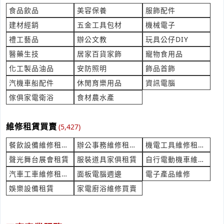
**@mail.sanshing.com
食品飲品
美容保養
服飾配件
建材經銷
五金工具包材
機械電子
詢問 想要請教跑步機
禮工藝品
辦公文教
玩具公仔DIY
產業:電子產品維修
來自:維OO亞OO大O 詢價
醫藥生技
居家百貨家飾
寵物食用品
立即報價
時間:08/07 16:17
化工製品油品
安防照明
飾品首飾
***k301316@yahoo.com.tw
汽機車船配件
休閒育樂用品
資訊電腦
您好，遊覽車的包車
傢俱家電衛浴
食材農水產
產業:車輛改裝美容
來自:江OO 詢價
立即報價
維修租賃買賣
(5,427)
時間:08/07 16:15
***blacktea@gmail.com
餐飲設備維修租賃買賣
辦公事務維修租賃買賣
機電工具維修租賃買賣
最低訂購量、價格、交期 請問有粉色夜光粉嗎
聲光舞台展會租賃
服裝道具家俱租賃
自行電動機車維修買賣
產業:非金屬土石礦
汽車工車維修租賃買賣
面板電腦週邊
電子產品維修
來自:盛OO業OO公O 詢價
娛樂設備租賃
家電廚浴維修買賣
立即報價
時間:08/07 16:03
***vice@sheng-hua.tw
要做織標鑰匙圈包含五金配件和包裝