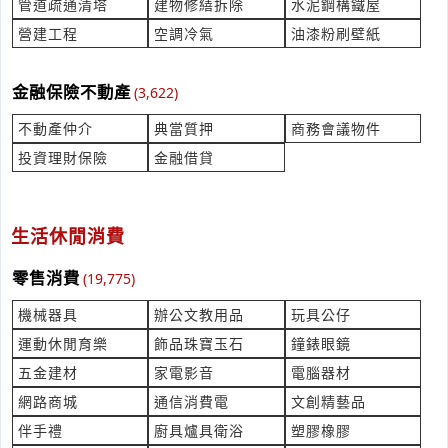
管道疏通清塔
建物修繕拆除
水泥鋼構鐵屋
海外救援服務需求與洽詢
產業:吊車起重工車
營建工程
空調冷氣
油漆粉刷壁紙
來自:臺OO物OO股OO限OO 詢價
立即報價
時間:08/07 15:13
金融保險不動產
***299@tfmi.com.tw
(3,622)
不動產仲介
典當質押
商務會議物件
月曆上的日期指示器 - 透明條帶
投資理財保險
金融借貸
產業:包裝印刷機械
來自:陳OO 詢價
立即報價
時間:08/07 15:12
***240918@gmail.com
生活休閒消費
噴射式電動攪拌式馬桶
零售消費
(19,775)
產業:結構建材
來自:楊OO 詢價
機械器具
辦公文教用品
玩具公仔
立即報價
時間:08/07 14:56
運動休閒育樂
飾品珠寶玉石
鐘錶眼鏡
***ayoung1224@gmail.com
五金建材
家電影音
電腦器材
PowerBoost 1000 Charger代為焊接針腳
網路商城
通信消費電
文創精藝品
產業:半導體設備
伴手禮
廚具爐具衛浴
塑膠橡膠
來自:范OO 詢價