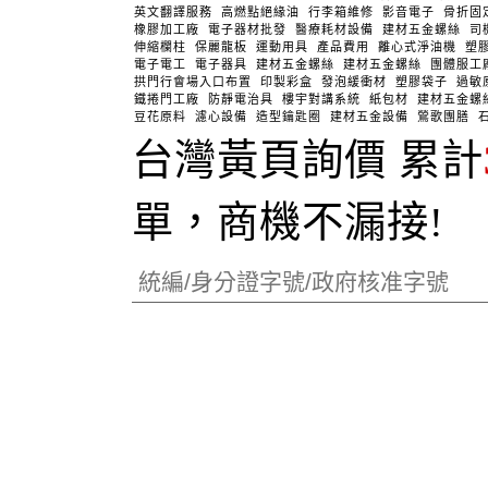
英文翻譯服務
高燃點絕緣油
行李箱維修
影音電子
骨折固
橡膠加工廠
電子器材批發
醫療耗材設備
建材五金螺絲
司
伸縮欄柱
保麗龍板
運動用具
產品費用
離心式淨油機
塑
電子電工
電子器具
建材五金螺絲
建材五金螺絲
團體服工
拱門行會場入口布置
印製彩盒
發泡緩衝材
塑膠袋子
過敏
鐵捲門工廠
防靜電治具
樓宇對講系統
紙包材
建材五金螺
豆花原料
濾心設備
造型鑰匙圈
建材五金設備
鶯歌團膳
台灣黃頁詢價 累計
單，商機不漏接!