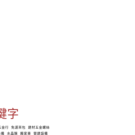
鍵字
五金行
免濾茶包
建材五金螺絲
設備
水晶簇
搬家車
營建設備