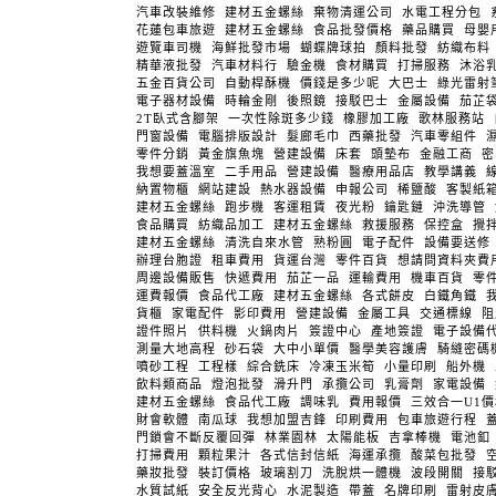
汽車改裝維修
建材五金螺絲
棄物清運公司
水電工程分包
花蓮包車旅遊
建材五金螺絲
食品批發價格
藥品購買
母嬰
遊覽車司機
海鮮批發市場
蝴蝶牌球拍
顏料批發
紡織布料
精華液批發
汽車材料行
驗金機
食材購買
打掃服務
沐浴
五金百貨公司
自動桿酥機
價錢是多少呢
大巴士
綠光雷射
電子器材設備
時輪金剛
後照鏡
接駁巴士
金屬設備
茄芷
2T臥式含腳架
一次性除斑多少錢
橡膠加工廠
歌林服務站
門窗設備
電腦排版設計
髮廊毛巾
西藥批發
汽車零組件
零件分銷
黃金旗魚塊
營建設備
床套
頭墊布
金融工商
密
我想要蓋溫室
二手用品
營建設備
醫療用品店
教學講義
納置物櫃
網站建設
熱水器設備
申報公司
稀鹽酸
客製紙
建材五金螺絲
跑步機
客運租賃
夜光粉
鑰匙鏈
沖洗導管
食品購買
紡織品加工
建材五金螺絲
救援服務
保控盒
攪
建材五金螺絲
清洗自來水管
熟粉圓
電子配件
設備要送修
辦理台胞證
租車費用
貨運台灣
零件百貨
想請問資料夾費
周邊設備販售
快遞費用
茄芷一品
運輸費用
機車百貨
零
運費報價
食品代工廠
建材五金螺絲
各式餅皮
白鐵角鐵
貨櫃
家電配件
影印費用
營建設備
金屬工具
交通標線
證件照片
供料機
火鍋肉片
簽證中心
產地簽證
電子設備
測量大地高程
砂石袋
大中小單價
醫學美容護膚
騎縫密碼
噴砂工程
工程樣
綜合銑床
冷凍玉米筍
小量印刷
船外機
飲料類商品
燈泡批發
滑升門
承攬公司
乳膏劑
家電設備
建材五金螺絲
食品代工廠
調味乳
費用報價
三效合一U1
財會軟體
南瓜球
我想加盟吉鋒
印刷費用
包車旅遊行程
門鎖會不斷反覆回彈
林業園林
太陽能板
吉拿棒機
電池釦
打掃費用
顆粒果汁
各式信封信紙
海運承攬
酸菜包批發
藥妝批發
裝訂價格
玻璃割刀
洗脫烘一體機
波段開關
接
水質試紙
安全反光背心
水泥製造
帶蓋
名牌印刷
雷射皮