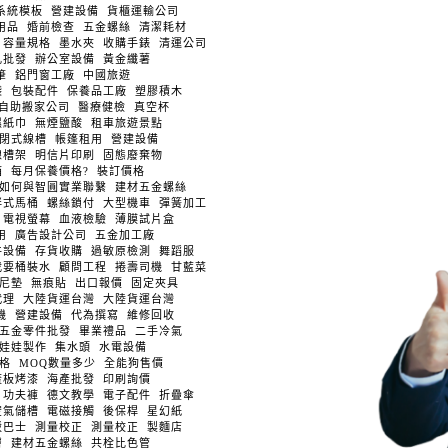
系統模板
營建設備
貨櫃運輸公司
用品
婚前檢查
五金螺絲
清潔耗材
容量規格
墨水夾
收購手錶
清運公司
乳批發
辦公室設備
黃金纖薯
筆
鋁門窗工廠
中國旅遊
袋
包裝配件
保養品工廠
塑膠積木
自助搬家公司
醫療健檢
真空杯
濕紙巾
無煙鹽酸
租車旅遊景點
閉式線槽
帳篷租用
營建設備
線槽架
明信片印刷
固態廢棄物
箱
每月保養價格?
裝訂價格
如何與智圓實業聯繫
建材五金螺絲
拌式馬桶
螺絲鎖付
大型機車
彈簧加工
電視螢幕
血液檢驗
薄膜試片盒
用
廣告設計公司
五金加工廠
件設備
存貨收購
過敏原檢測
舞蹈服
我要桶裝水
顧問工程
捲壽司機
甘藍菜
阻尼墊
無痕貼
出口報價
固定夾具
代理
大陸貨運台灣
大陸貨運台灣
機
營建設備
代為撰寫
維修回收
五金零件批發
畢業禮品
二手冷氣
娃娃製作
集水頭
水電設備
價格
MOQ數量多少
全能狗售價
蓋板烤漆
海產批發
印刷詢價
功夫褲
德文教學
電子配件
折疊傘
空氣儲槽
電磁接觸
後保桿
星幻紙
駁巴士
測量校正
測量校正
製麵店
膚
建材五金螺絲
共栓比色管