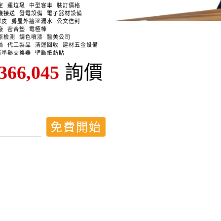
定
運垃圾
中型客車
裝訂價格
機接送
發電設備
電子器材設備
膠皮
房屋外牆滲漏水
公文信封
廠
密合墊
電極棒
原檢測
調色噴漆
醫美公司
絲
代工製品
清運回收
建材五金設備
石墨熱交換器
壁飾紙黏貼
366,045
詢價
免費開始
使用