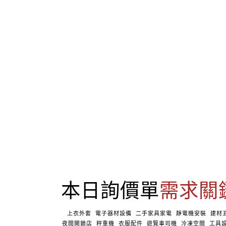
本日詢價單
需求關
上衣外套
電子器材設備
二手家具家電
靜電機安裝
建材
夜間開鎖店
秤重機
衣服配件
遊覽車司機
冷凍空間
工具