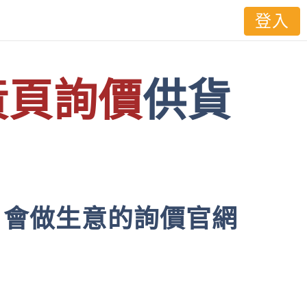
登入
黃頁詢價
供貨
會做生意的詢價官網