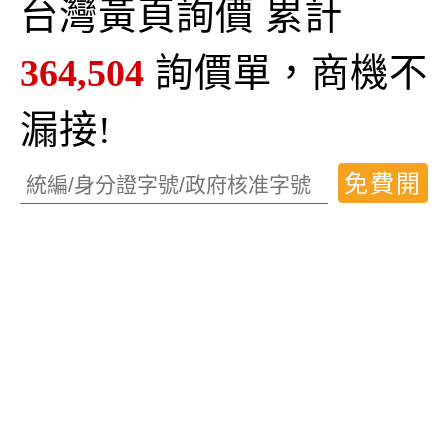
台灣黃頁詢價 累計
建材五金螺絲
餐飲機械
過敏原檢測
食材購買
手提袋工廠
快充頭
牛蒡片
廣告工程行
家電設備
家電設備
民宿旅館
客運出租
繪畫欣賞
遮光罩
司機接送
鑰匙行
新北搬家公司
冷凍藏櫃設備
建材五金螺絲
汽車鑰匙
金屬工具
造型帽子
電子電工
直流排風扇
剝電線
中蝦
364,504
詢價單，商機不
電烤爐
約克夏奶茶
洗衣凝膠
電子溫度計
溫控面板
書本裝訂
詢問價格
鋪設水泥
食材購買
參團
食材購買
備用鑰匙
電子電工
照相排版
印刷費用
煞車線烤漆
租車行
櫻桃鴨
報價費用
租車行
租車行
漏接!
客運租賃
冰品批發
拉網路線
費用報價
回收費用
透明資料夾
薇美生技
收購服務
黑胡椒毛豆
告別式花籃
汽車零組件
种子
筆記電腦
事務機設備
五金零組件
農業機器
零組件廠商
衛生工程
製品工廠
工業添加劑批發
塑膠回收公司
寵物產品
磷酸二氫鉀
行程規劃安排
免費開
團體制服工廠
聚氨酯
醫療儀器設備
醫療手套
食材購買
海外機票
粉底霜
夜間開鎖店
建築設計師
塑膠橡膠
校正需求
遊覽車租賃
調變器
始使用
桶裝純淨水
空斷開關
畢業證書筒
客運出租
營建設備
星幻紙
調味乳
今美真珠膏
掃把櫃
畢業禮品
自鎖螺帽
可分解夾鏈袋
洋白銅
乾手機
巧克力粉
沖模模具
廢物清理
廢物清理
塑膠碎片
籃球機台
簡報切換器
訂作餐車
全省回頭車服務
建材五金螺絲
牛津袋
禮品購買
測量檢測
各式信封信紙
客運租賃
藥品銷毀
建材五金螺絲
建材五金螺絲
穩壓二極管
資源回收清運
建材五金螺絲
生飲用水
包車價格
內搭褲代工
電子產品維修
錄音帶收購
紅布條設計
建材五金螺絲
營建設備
清掃服務
醫學美容護膚
綠化盆栽
臉部保養護膚
電子器具
連鎖招商
貼紙影印
遊覽車租賃
消防安全系統
五金百貨製品
企管顧問中心
建材五金設備
建材五金螺絲
事務機設備
玄關大門
清運費用
月亮蝦餅
曬衣夾
國際運輸
服飾批發工廠
食品代工廠
醫療耗材設備
螺帽鉚釘
海空運費用
雜誌零售
十字接頭
建材五金螺絲
大巴
電子系統
地板建材
玻璃彈珠
食品批發工廠
紡織加工廠
溫度錶
雙面印刷
五金螺絲
危險廢棄物
加德士
星幻紙
切削油溝
沖壓機
監視系統設備
藥品批發
轉接插頭
產品價格
報關費
處理費用