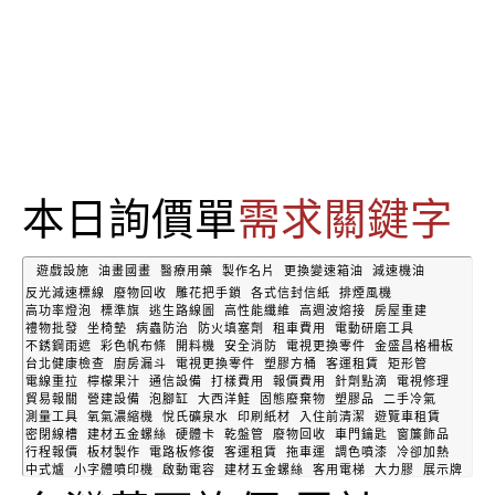
本日詢價單
需求關鍵字
遊戲設施
油畫國畫
醫療用藥
製作名片
更換變速箱油
減速機油
反光減速標線
廢物回收
雕花把手鎖
各式信封信紙
排煙風機
高功率燈泡
標準旗
逃生路線圖
高性能纖維
高週波熔接
房屋重建
禮物批發
坐椅墊
病蟲防治
防火填塞劑
租車費用
電動研磨工具
不銹鋼雨遮
彩色帆布條
開料機
安全消防
電視更換零件
金盛昌格柵板
台北健康檢查
廚房漏斗
電視更換零件
塑膠方桶
客運租賃
矩形管
電線重拉
檸檬果汁
通信設備
打樣費用
報價費用
針劑點滴
電視修理
貿易報關
營建設備
泡腳缸
大西洋鮭
固態廢棄物
塑膠品
二手冷氣
測量工具
氧氣濃縮機
悅氏礦泉水
印刷紙材
入住前清潔
遊覽車租賃
密閉線槽
建材五金螺絲
硬體卡
乾盤管
廢物回收
車門鑰匙
窗簾飾品
行程報價
板材製作
電路板修復
客運租賃
拖車運
調色噴漆
冷卻加熱
中式爐
小字體噴印機
啟動電容
建材五金螺絲
客用電梯
大力膠
展示牌
冰點冷氣
鏟斗
打掃清潔
營建設備
建材五金螺絲
流理台更換