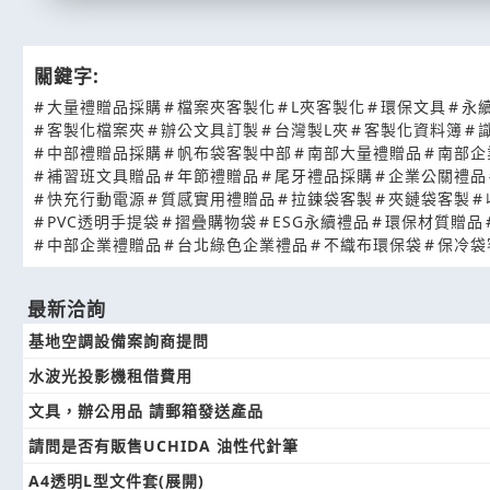
關鍵字:
#
大量禮贈品採購
#
檔案夾客製化
#
L夾客製化
#
環保文具
#
永
#
客製化檔案夾
#
辦公文具訂製
#
台灣製L夾
#
客製化資料簿
#
#
中部禮贈品採購
#
帆布袋客製中部
#
南部大量禮贈品
#
南部企
#
補習班文具贈品
#
年節禮贈品
#
尾牙禮品採購
#
企業公關禮品
#
快充行動電源
#
質感實用禮贈品
#
拉鍊袋客製
#
夾鏈袋客製
#
#
PVC透明手提袋
#
摺疊購物袋
#
ESG永續禮品
#
環保材質贈品
#
中部企業禮贈品
#
台北綠色企業禮品
#
不織布環保袋
#
保冷袋
最新洽詢
基地空調設備案詢商提問
水波光投影機租借費用
文具，辦公用品 請郵箱發送產品
請問是否有販售UCHIDA 油性代針筆
A4透明L型文件套(展開)