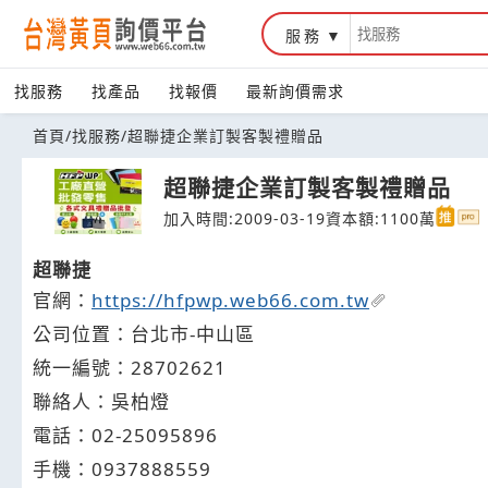
服務
台灣黃頁詢價平台
找服務
找產品
找報價
最新詢價需求
首頁
/
找服務
/
超聯捷企業訂製客製禮贈品
超聯捷企業訂製客製禮贈品
加入時間:2009-03-19
資本額:1100萬
超聯捷
官網：
https://hfpwp.web66.com.tw
公司位置：台北市-中山區
統一編號：28702621
聯絡人：吳柏燈
電話：
02-2
5
0
9
5896
手機：
0937
8
8
8
559