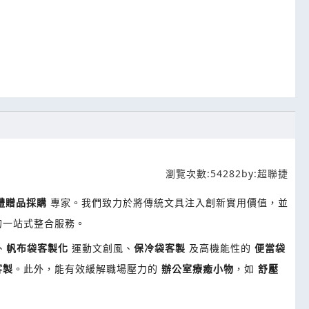
瀏覽次數:
54282
by:
超聯捷
B禮贈品採購
專家。我們致力於將傳統文具注入創新實用價值，並
的一站式整合服務。
、
帆布袋客製化
運動文創風、
保冷袋客製
及高機能性的
便當袋
客製
。此外，能有效緩解職場壓力的
辦公室療癒小物
，如
舒壓