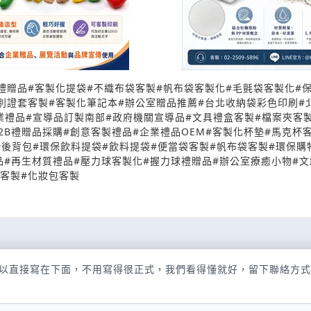
禮贈品
#
客製化提袋
#
不織布袋客製
#
帆布袋客製化
#
毛氈袋客製化
#
別證套客製
#
客製化筆記本
#
辦公室贈品推薦
#
台北收納袋彩色印刷
#
業禮品
#
宣導品訂製南部
#
政府機關宣導品
#
文具禮盒客製
#
檔案夾客
2B禮贈品採購
#
創意客製禮品
#
企業禮品OEM
#
客製化杯墊
#
馬克杯
#
後背包
#
環保飲料提袋
#
飲料提袋
#
便當袋客製
#
帆布袋客製
#
環保購
品
#
再生材質禮品
#
壓力球客製化
#
握力球禮贈品
#
辦公室療癒小物
#
文
客製
#
化妝包客製
以直接寫在下面，不用寫得很正式，我們看得懂就好，留下聯絡方式