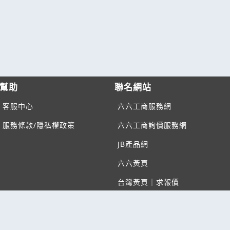
幫助
聯名網站
客服中心
六六工商服務網
服務條款/隱私權政策
六六工商詢價服務網
JB產品網
六六黃頁
台灣黃頁｜求報價
B2BKO
BNI夥伴引薦網