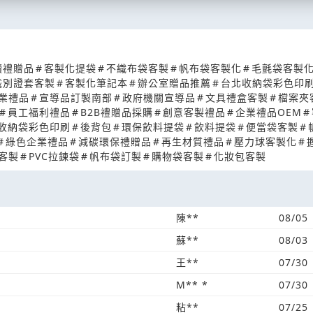
續禮贈品
#
客製化提袋
#
不織布袋客製
#
帆布袋客製化
#
毛氈袋客製
識別證套客製
#
客製化筆記本
#
辦公室贈品推薦
#
台北收納袋彩色印
業禮品
#
宣導品訂製南部
#
政府機關宣導品
#
文具禮盒客製
#
檔案夾
#
員工福利禮品
#
B2B禮贈品採購
#
創意客製禮品
#
企業禮品OEM
#
收納袋彩色印刷
#
後背包
#
環保飲料提袋
#
飲料提袋
#
便當袋客製
#
#
綠色企業禮品
#
減碳環保禮贈品
#
再生材質禮品
#
壓力球客製化
#
客製
#
PVC拉鍊袋
#
帆布袋訂製
#
購物袋客製
#
化妝包客製
陳**
08/05
蘇**
08/03
王**
07/30
M** *
07/30
粘**
07/25