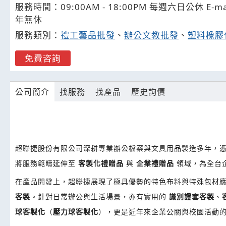
服務時間：09:00AM - 18:00PM 每週六日公休 E-mail 
年無休
服務類別：
禮工藝品批發
、
辦公文教批發
、
塑料橡膠
免費咨詢
公司簡介
找服務
找產品
歷史詢價
超聯捷股份有限公司深耕專業辦公檔案與文具用品製造多年，
將服務範疇延伸至
客製化禮贈品
與
企業禮贈品
領域，為全台
在產品開發上，超聯捷展現了極具優勢的特色布料與特殊包材
客製
。針對日常辦公與生活場景，亦有實用的
識別證套客製
、
球客製化
（
壓力球客製化
），更是近年來企業公關與校園活動