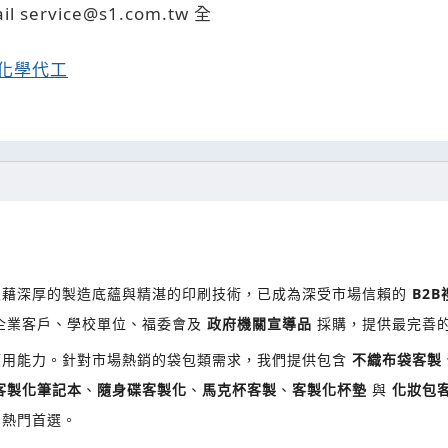
service@s1.com.tw 全
化學代工
憑藉深厚的製造底蘊與精湛的印刷技術，已成為深受市場信賴的
B2
企業客戶、學校單位、福委會及
政府機關宣導品
採購，提供最完善
應用能力。針對市場熱銷的袋包類需求，我們提供包含
不織布袋客製
客製化筆記本
、
隨身碟客製化
、
馬克杯客製
、
客製化杯墊
與
化妝包
的熱門首選。