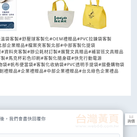
保溫袋客製
#
舒壓球客製化
#
OEM禮贈品
#
PVC拉鍊袋客製
北部企業贈品
#
檔案夾客製北部
#
中部客製化提袋
製
#
資料夾客製
#
辦公耗材訂製
#
展覽文具贈品
#
補習班文具贈品
客製
#
馬克杯彩色印刷
#
客製化隨身碟
#
快充行動電源
物袋
#
帆布便當袋
#
客製化收納袋
#
PVC透明手提袋
#
摺疊購物袋
創禮贈品
#
企業禮贈品
#
中部企業禮贈品
#
台北綠色企業禮品
後，我們會盡快回覆你
詢價