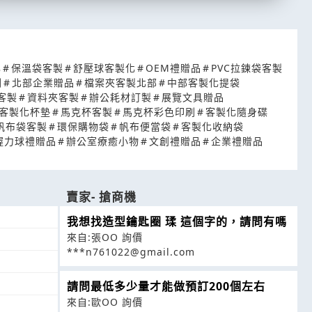
化
#
保溫袋客製
#
舒壓球客製化
#
OEM禮贈品
#
PVC拉鍊袋客製
刷
#
北部企業贈品
#
檔案夾客製北部
#
中部客製化提袋
客製
#
資料夾客製
#
辦公耗材訂製
#
展覽文具贈品
客製化杯墊
#
馬克杯客製
#
馬克杯彩色印刷
#
客製化隨身碟
帆布袋客製
#
環保購物袋
#
帆布便當袋
#
客製化收納袋
握力球禮贈品
#
辦公室療癒小物
#
文創禮贈品
#
企業禮贈品
賣家- 搶商機
我想找造型鑰匙圈 瑈 這個字的，請問有嗎
來自:張OO 詢價
***n761022@gmail.com
請問最低多少量才能做預訂200個左右
來自:歐OO 詢價