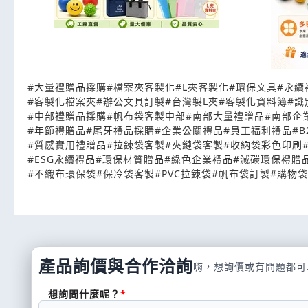
#
大量禮贈品採購
#
檔案夾客製化
#
L夾客製化
#
環保文具
#
永續
#
客製化檔案夾
#
辦公文具訂製
#
台灣製L夾
#
客製化資料簿
#
識
#
中部禮贈品採購
#
帆布袋客製中部
#
南部大量禮贈品
#
南部企
#
年節禮贈品
#
尾牙禮品採購
#
企業公關禮品
#
員工福利禮品
#
B
#
質感實用禮贈品
#
拉鍊袋客製
#
夾鏈袋客製
#
收納袋彩色印刷
#
ESG永續禮品
#
環保材質贈品
#
綠色企業禮品
#
減碳環保禮贈
#
不織布環保袋
#
保冷袋客製
#
PVC拉鍊袋
#
帆布袋訂製
#
購物袋
產品詢價與合作洽詢
嗨，想詢價或有問題都可
想詢問什麼呢？