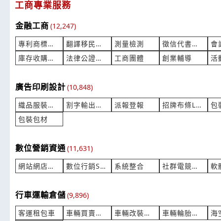
工商專業服務
金融工商
(12,247)
專利商標智財
翻譯移民打字
測量檢測
徵信代書催收
庫存收購買賣
法律公證勞資
工商團體
創業輔導
廣告印刷設計
(10,848)
織品服裝設計
割字輸出彩繪
派報登報
招牌布條LED
包
包裝包材
數位營銷資通
(11,631)
網站網店建置
數位行銷SEO
系統整合
社群電競直播
行車運輸倉儲
(9,896)
客運租包車
車輛買賣停車
車輛改裝美容
車輛輪胎保修
海