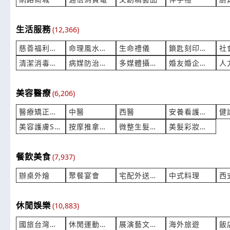
生活服務
(12,366)
慈善福利機構
命理風水宗教
生命禮儀
鎖匙刻印貼紙
清潔消毒洗衣
病媒防治除蟲
多媒體攝錄製
婚友婚企婚密
美容醫療
(6,206)
醫療矯正復健
中醫
西醫
安養看護長照
美容護膚SPA
按摩推拿足體
微整生髮皮膚
美髮彩妝體繪
餐飲美食
(7,937)
辦桌外燴
聚餐宴會
宅配外送盒餐
中式料理
西
休閒娛樂
(10,883)
國旅台灣旅遊
休閒運動場館
展演藝文演出
海外旅遊