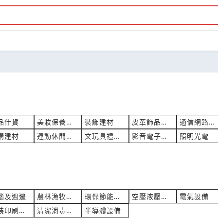
品什貨
美妝保養製品
裝飾建材
皮革飾品配件
通信網路設備
構建材
運動休閒製品
文玩具禮工藝
影音電子家電
照明光電
腦及週邊
農林漁牧設備
環保節能設備
空壓液壓設備
電氣設備
包裝印刷機械
清潔消毒設備
半導體設備