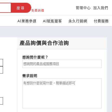
管理中心
加入我們
搜尋
免費詢價
AI業務參謀
AI賦能獵客
永久行銷網
付費服務
產品詢價與合作洽詢
想詢問什麼呢？
需求說明