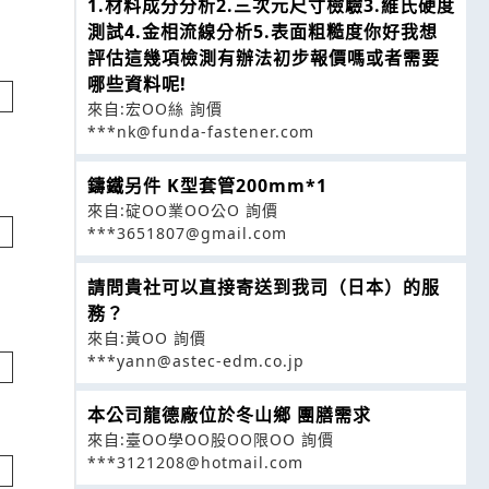
1.材料成分分析2.三次元尺寸檢驗3.維氏硬度
測試4.金相流線分析5.表面粗糙度你好我想
評估這幾項檢測有辦法初步報價嗎或者需要
哪些資料呢!
來自:宏OO絲 詢價
***nk@funda-fastener.com
鑄鐵另件 K型套管200mm*1
來自:碇OO業OO公O 詢價
***3651807@gmail.com
請問貴社可以直接寄送到我司（日本）的服
務？
來自:黃OO 詢價
***yann@astec-edm.co.jp
本公司龍德廠位於冬山鄉 團膳需求
來自:臺OO學OO股OO限OO 詢價
***3121208@hotmail.com