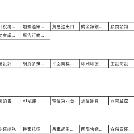
會計稅務記帳
加盟連鎖招商
貿易進出口
購金錶鑚酒券
顧問諮詢專師
活動會議企劃
廣告行銷企劃
裝設計
網頁多媒體eDM
平面商標設計
印刷印製
工設商設打樣
軟體銷售開發
AI賦能
電信第四台
通信節費總機
弱電監控電信
空運船務
搬家托運
吊車起重工車
國際快遞運輸
倉儲貨運快遞