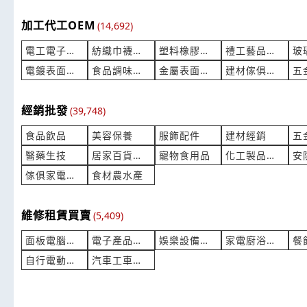
加工代工OEM
(14,692)
電工電子加工
紡織巾襪制服
塑料橡膠化學代工
禮工藝品加工
電鍍表面處理
食品調味加工
金屬表面處理
建材傢俱居家加工代工
經銷批發
(39,748)
食品飲品
美容保養
服飾配件
建材經銷
醫藥生技
居家百貨家飾
寵物食用品
化工製品油品
安
傢俱家電衛浴
食材農水產
維修租賃買賣
(5,409)
面板電腦週邊
電子產品維修
娛樂設備租賃
家電廚浴維修買賣
自行電動機車維修買賣
汽車工車維修租賃買賣