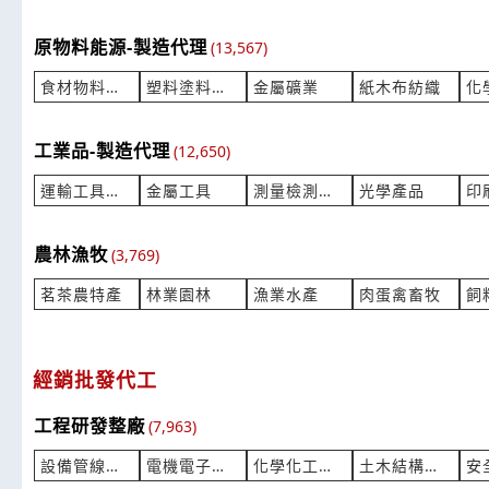
原物料能源-製造代理
(13,567)
食材物料配料
塑料塗料橡膠
金屬礦業
紙木布紡織
工業品-製造代理
(12,650)
運輸工具零件
金屬工具
測量檢測儀器
光學產品
農林漁牧
(3,769)
茗茶農特產
林業園林
漁業水產
肉蛋禽畜牧
經銷批發代工
工程研發整廠
(7,963)
設備管線裝設
電機電子工程
化學化工研發
土木結構工程