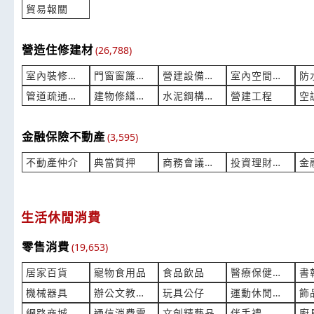
貿易報關
營造住修建材
(26,788)
室內裝修工程
門窗窗簾裝修
營建設備服務
室內空間設計
管道疏通清塔
建物修繕拆除
水泥鋼構鐵屋
營建工程
空
金融保險不動產
(3,595)
不動產仲介
典當質押
商務會議物件
投資理財保險
金
生活休閒消費
零售消費
(19,653)
居家百貨
寵物食用品
食品飲品
醫療保健藥局
書
機械器具
辦公文教用品
玩具公仔
運動休閒育樂
網路商城
通信消費電
文創精藝品
伴手禮