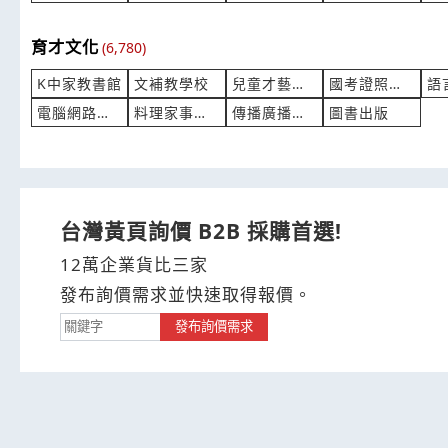
育才文化
(6,780)
K中家教書館
文補教學校
兒童才藝安親
國考證照駕訓
語
電腦網路學習
料理家事學習
傳播廣播媒體
圖書出版
台灣黃頁詢價 B2B 採購首選!
12萬企業貨比三家
發布詢價需求並快速取得報價。
發布詢價需求