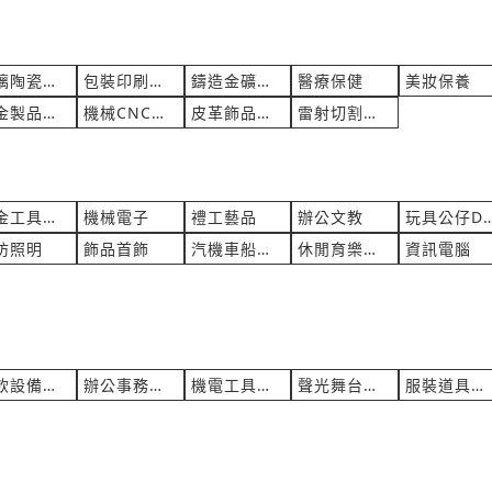
玻璃陶瓷馬賽克代工
包裝印刷紙木代工
鑄造金礦模具加工
醫療保健
美妝保養
五金製品代工
機械CNC加工
皮革飾品配件
雷射切割鑽孔
五金工具包材
機械電子
禮工藝品
辦公文教
玩具公仔D
防照明
飾品首飾
汽機車船配件
休閒育樂用品
資訊電腦
餐飲設備維修租賃買賣
辦公事務維修租賃買賣
機電工具維修租賃買賣
聲光舞台展會租賃
服裝道具家俱租賃