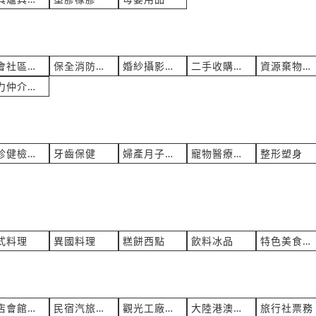
社會社區社團
保全消防服務
婚紗攝影喜慶
二手收購買賣
資源棄物回收
人力仲介經紀
健診健檢篩驗
牙齒保健
婦產月子托嬰
寵物醫療美容
整形塑身
式料理
異國料理
糕餅西點
飲料冰品
特色美食小吃
飯店會館商旅
民宿汽旅農莊
觀光工廠農場
大陸港澳旅遊
旅行社票務