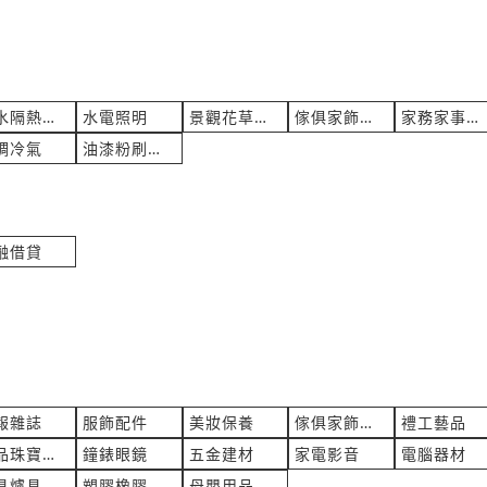
防水隔熱隔音
水電照明
景觀花草園藝
傢俱家飾裝修
家務家事服務
調冷氣
油漆粉刷壁紙
融借貸
報雜誌
服飾配件
美妝保養
傢俱家飾燈飾
禮工藝品
飾品珠寶玉石
鐘錶眼鏡
五金建材
家電影音
電腦器材
廚具爐具衛浴
塑膠橡膠
母嬰用品