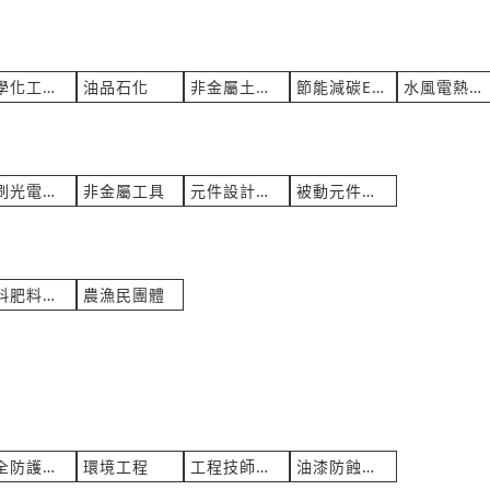
化學化工氣體
油品石化
非金屬土石礦
節能減碳ESG
水風電熱能源
印刷光電元零件
非金屬工具
元件設計研發
被動元件半導體
飼料肥料農藥
農漁民團體
安全防護消防
環境工程
工程技師顧問
油漆防蝕工程