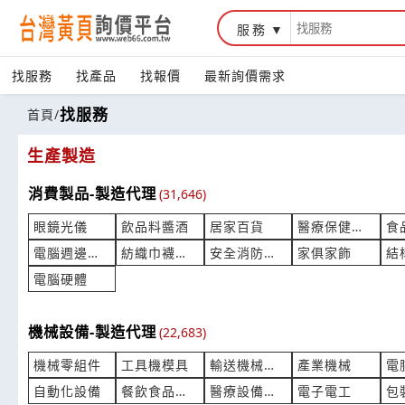
服務
找服務
找產品
找報價
最新詢價需求
找服務
首頁
/
生產製造
消費製品-製造代理
(31,646)
眼鏡光儀
飲品料醬酒
居家百貨
醫療保健製品
食
電腦週邊產品
紡織巾襪服裝
安全消防監控
家俱家飾
結
電腦硬體
機械設備-製造代理
(22,683)
機械零組件
工具機模具
輸送機械設備
產業機械
電
自動化設備
餐飲食品設備
醫療設備器材
電子電工