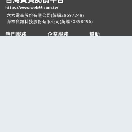
https://www.web66.com.tw
六六電商股份有限公司(統編28697248)
際標資訊科技股份有限公司(統編70398496)
熱門服務
企業服務
幫助
找服務
付費服務
客服中心
找產品
加入我們
服務條款/隱私權
政策
產業資訊
管理中心
要報價
要詢價
聯名網站
六六工商服務網
六六工商詢價服務網
JB產品網
六六黃頁