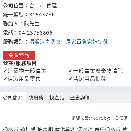
公司位置：台中市-西區
統一編號：81543736
聯絡人：陳先生
電話：
04-2
3
7
5
8866
服務類別：
清潔消毒洗衣
、
居家百貨家飾批發
免費咨詢
營業/服務項目
建築物一般清潔
一般事業廢棄物清除
清潔用品零售
清潔用品批發
公司簡介
找服務
找產品
歷史詢價
瀏覽次數:
10075
by:
一發清潔
通水管 通馬桶 抽水肥 清化糞池 洗水塔 台中通水管 台