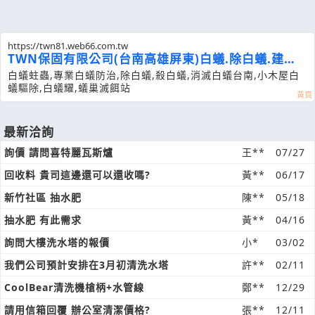
https://twn81.web66.com.tw
TWN保固有限公司(台南高雄屏東)白蟻.除白蟻.建材
防蟲.除蟲消毒防疫殺菌
白蟻蛀蟲,專業白蟻防治,除白蟻,殺白蟻,消滅白蟻台南,小木屋白
蟻驅除,白蟻耀,蟻巢滅餌站
最新洽詢
詢價 請問喜特麗瓦斯爐
王**
07/27
回收料 貴司這邊還可以還收嗎?
黃**
06/17
新竹社區 抽水肥
陳**
05/18
抽水肥 有此需求
黃**
04/16
詢問大樓洗水塔的報價
小*
03/02
我們公司預計安排在3月初清洗水塔
許**
02/11
CoolBear清洗機槍柄+水管線
鄭**
12/29
請用信箱回覆 辦公室清潔價格?
張**
12/11