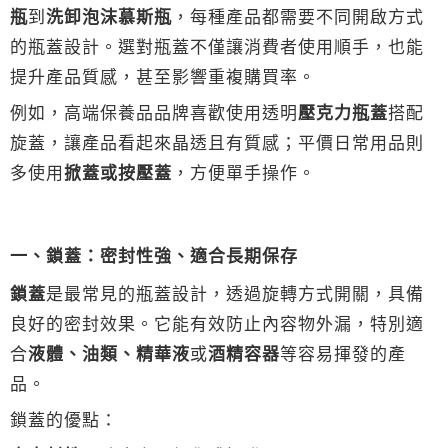
瓶
到
洗卸泡沫慕斯瓶
，每種產品都需要不同開啟方式
的瓶蓋設計。選對瓶蓋不僅讓消費者使用順手，也能
提升產品質感，甚至影響重複購買率。
例如，高端保養品品牌喜歡使用透明
壓克力瓶蓋
搭配
旋蓋，讓產品看起來晶透且有質感；平價日常用品則
多使用
掀蓋或按壓蓋
，方便單手操作。
一、鎖蓋：密封性強、適合長期保存
鎖蓋
是最常見的瓶蓋設計，透過旋轉方式開關，具備
良好的密封效果。它能有效防止內容物外漏，特別適
合
液體、油類、精華液
或
酒精容器
等容易揮發的產
品。
鎖蓋的優點：