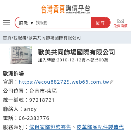
台灣黃頁詢價平台
服務
搜尋
免費詢價
首頁
/
找服務
/
歐美共同飾場國際有限公司
歐美共同飾場國際有限公司
加入時間:2010-12-12
資本額:500萬
歐洲飾場
官網：
https://ecou882725.web66.com.tw
公司位置：台南市-東區
統一編號：97218721
聯絡人：andy
電話：
06-2
3
8
2
776
服務類別：
傢俱家飾燈飾零售
、
皮革飾品配件製造代