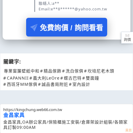
聯絡人:a**
Email:e**8******@yahoo.com.tw
免費詢價 / 詢問看看
詢價
關鍵字:
專業窗簾壁紙中和
#
精品傢飾
#
洗白傢俱
#
坎培尼老木頭
#
CAPANNII
#
義大利LeOre
#
蝶古巴特
#
雙面鐘
#
西班牙MM傢俱
#
誠品書局附近
#
室內設計
https://kingchung.web66.com.tw
金昌家具
金昌家具,OA辦公家具/保險櫃施工安裝/倉庫架設計組裝/各類家
具訂製09:00AM