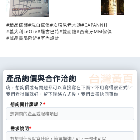
#
精品傢飾
#
洗白傢俱
#
坎培尼老木頭
#
CAPANNII
#
義大利LeOre
#
蝶古巴特
#
雙面鐘
#
西班牙MM傢俱
#
誠品書局附近
#
室內設計
產品詢價與合作洽詢
嗨，想詢價或有問題都可以直接寫在下面，不用寫得很正式，
我們看得懂就好，留下聯絡方式後，我們會盡快回覆你
想詢問什麼呢？
需求說明