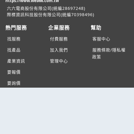
https://www.web66.com.tw
六六電商股份有限公司(統編28697248)
際標資訊科技股份有限公司(統編70398496)
熱門服務
企業服務
幫助
找服務
付費服務
客服中心
找產品
加入我們
服務條款/隱私權
政策
產業資訊
管理中心
要報價
要詢價
聯名網站
六六工商服務網
六六工商詢價服務網
JB產品網
六六黃頁
台灣黃頁｜求報價
B2BKO