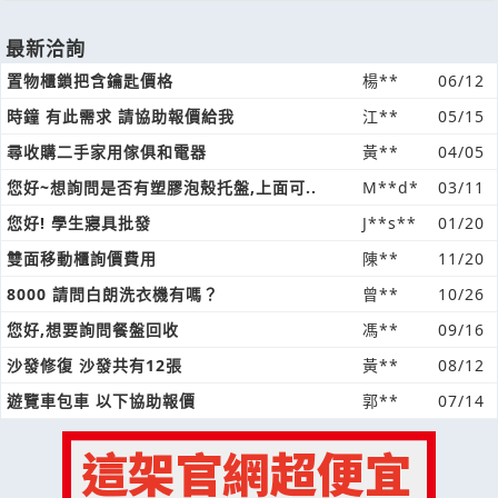
最新洽詢
置物櫃鎖把含鑰匙價格
楊**
06/12
時鐘 有此需求 請協助報價給我
江**
05/15
尋收購二手家用傢俱和電器
黃**
04/05
您好~想詢問是否有塑膠泡殼托盤,上面可..
M**d*
03/11
您好! 學生寢具批發
J**s**
01/20
雙面移動櫃詢價費用
陳**
11/20
8000 請問白朗洗衣機有嗎？
曾**
10/26
您好,想要詢問餐盤回收
馮**
09/16
沙發修復 沙發共有12張
黃**
08/12
遊覽車包車 以下協助報價
郭**
07/14