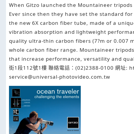
When Gitzo launched the Mountaineer tripods in
Ever since then they have set the standard for
the new 6X carbon fiber tube, made of a unique
vibration absorption and lightweight performa
quality ultra-thin carbon fibers (7?m or 0.007 m
whole carbon fiber range. Mountaineer tripods
that increase performance, versatili
街1段112號1樓 聯絡電話：(02)2388-0100 網址: http:/
service@universal-photovideo.com.tw