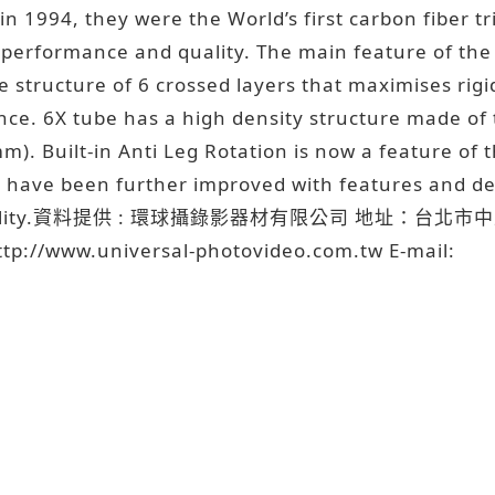
 1994, they were the World’s first carbon fiber tr
 performance and quality. The main feature of the
 structure of 6 crossed layers that maximises rigid
nce. 6X tube has a high density structure made of 
m). Built-in Anti Leg Rotation is now a feature of 
 have been further improved with features and de
ty and quality.資料提供 : 環球攝錄影器材有限公司 地址：台
/www.universal-photovideo.com.tw E-mail: