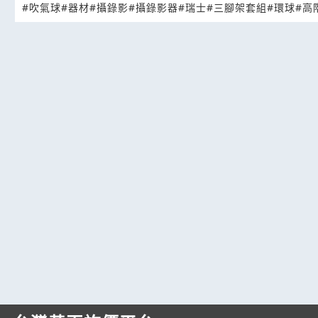
#吹氣球
#器材
#攝錄影
#攝錄影器
#瑞士
#三腳架套組
#環球
#高