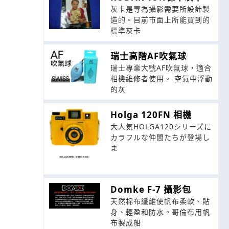
灰卡是專為攝影需要所設計製
造的。目前市面上所能買到的
標準灰卡
瑞士高階AF吹氣球
瑞士專業大號AF吹氣球，適合
相機維修者使用。 空氣中浮動
的灰
Holga 120FN 相機
大人気HOLGA120シリーズに
カラフルな仲間たちが登場し
ま
Domke F-7 攝影包
天然棉布纖維使帆布柔軟、貼
身、輕盈和防水。哥倫布用帆
布製成船