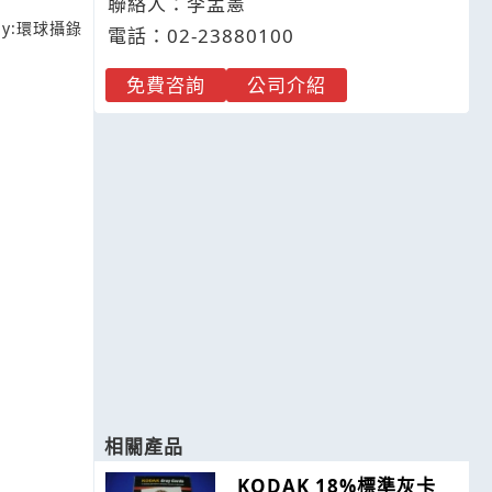
聯絡人：李孟憲
y:
環球攝錄
電話：
02-2
3
8
8
0100
免費咨詢
公司介紹
相關產品
KODAK 18%標準灰卡