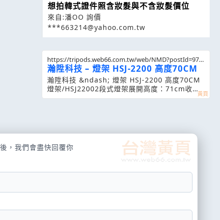
想拍韓式證件照含妝髮與不含妝髮價位
來自:潘OO 詢價
***663214@yahoo.com.tw
https://tripods.web66.com.tw/web/NMD?postId=975
807
瀚陞科技 – 燈架 HSJ-2200 高度70CM
瀚陞科技 &ndash; 燈架 HSJ-2200 高度70CM
燈架/HSJ22002段式燈架展開高度：71cm收納
高度
後，我們會盡快回覆你