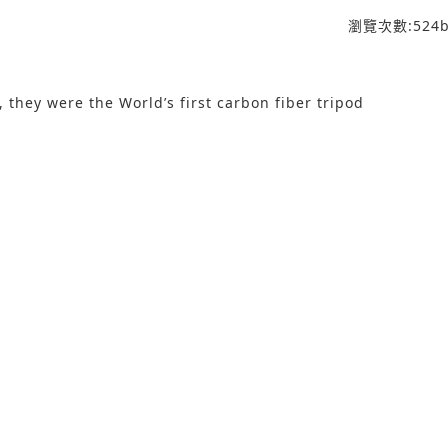
瀏覽次數:
524
b
they were the World’s first carbon fiber tripod