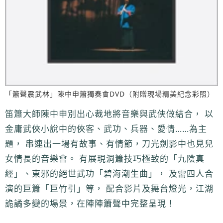
「簫聲震武林」陳中申簫獨奏會DVD（附贈現場精美紀念彩照）
笛簫大師陳中申別出心裁地將音樂與武俠做結合， 以
金庸武俠小說中的俠客、武功、兵器、愛情……為主
題， 串連出一場有故事、有情節，刀光劍影中也見兒
女情長的音樂會。 有展現洞簫技巧極致的「九陰真
經」、東邪的絕世武功「碧海潮生曲」， 及需四人合
演的巨簫「巨竹引」等， 配合影片及舞台燈光，江湖
詭譎多變的場景，在陣陣簫聲中完整呈現！