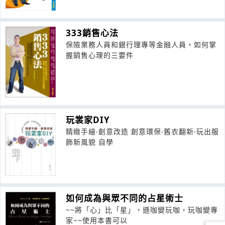
333銷售心法
保險業務人員和銀行理專等金融人員，如何掌
握銷售心理的三要件
玩裳家DIY
精緻手繪‧創意改造 創意環保‧舊衣翻新‧玩出服
飾新風貌 自學
如何成為與眾不同的占星術士
~~將「心」比「星」，遜咖變玩咖，玩咖變專
家~~使用本書可以