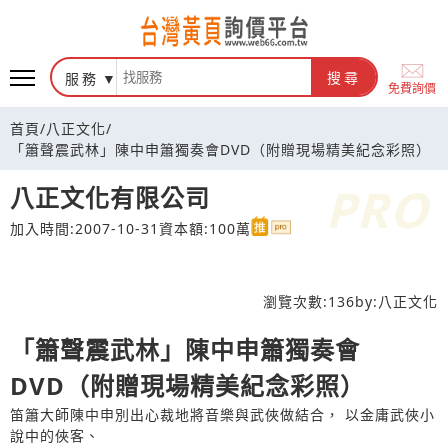
台灣黃頁詢價平台
服務
搜尋
免費詢價
首頁
/
八正文化
/
「簫聲震武林」陳中申簫獨奏會DVD（附贈現場精美紀念彩照）
八正文化有限公司
加入時間:2007-10-31
資本額:100萬
瀏覽次數:
136
by:
八正文化
「簫聲震武林」陳中申簫獨奏會
DVD（附贈現場精美紀念彩照）
笛簫大師陳中申別出心裁地將音樂與武俠做結合， 以金庸武俠小
說中的俠客、