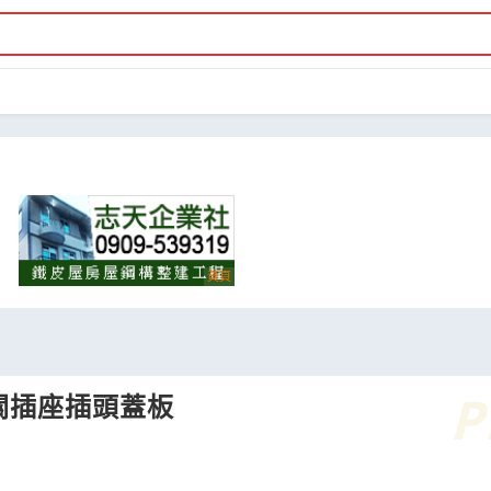
關插座插頭蓋板