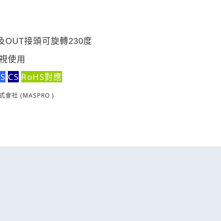
及OUT接頭可旋轉230度
電視使用
S
CS
RoHS對應
式會社
(MASPRO )