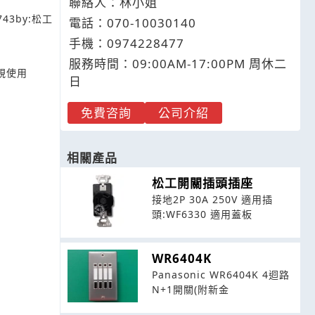
聯絡人：林小姐
743
by:
松工
電話：
070-
1
0
0
30140
手機：
0974
2
2
8
477
服務時間：09:00AM-17:00PM 周休二
電視使用
日
免費咨詢
公司介紹
相關產品
松工開關插頭插座
接地2P 30A 250V 適用插
頭:WF6330 適用蓋板
WR6404K
Panasonic WR6404K 4迴路
N+1開關(附新金