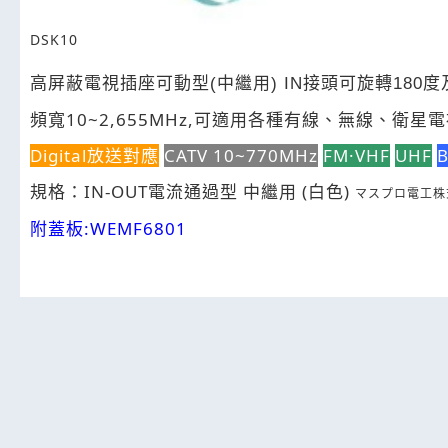
DSK10
高屏蔽電視插座可動型(中繼用) IN接頭可旋轉180度
頻寬10~2,655MHz,可適用各種有線、無線、衛星
Digital放送對應
CATV 10~770MHz
FM·VHF
UHF
B
規格：IN-OUT電流通過型
(白色)
中繼用
マスプロ電工株
附蓋板:WEMF6801