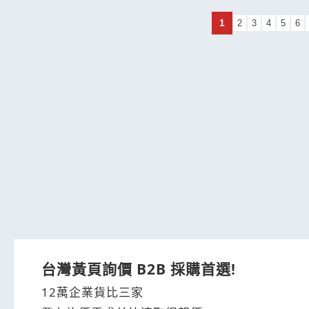
1
2
3
4
5
6
台灣黃頁詢價 B2B 採購首選!
12萬企業貨比三家