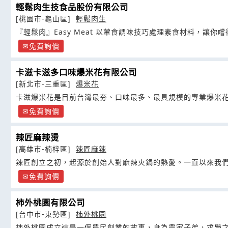
輕鬆肉生技食品股份有限公司
[桃園市-龜山區]
輕鬆肉生
『輕鬆肉』Easy Meat 以葷食調味技巧處理素食材料，讓你
免費詢價
卡滋卡滋多口味爆米花有限公司
[新北市-三重區]
爆米花
卡滋爆米花是目前台灣最夯、口味最多、最具規模的專業爆米
免費詢價
辣匠麻辣燙
[高雄市-楠梓區]
辣匠麻辣
辣匠創立之初，起源於創始人對麻辣火鍋的熱愛。一直以來我
免費詢價
柿外桃園有限公司
[台中市-東勢區]
柿外桃園
柿外桃園成立這是一個農民創業的故事，身為農家子弟，求學