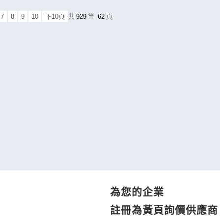
7
8
9
10
下10頁
共
929
筆
62
頁
為您的企業
註冊為黃頁詢價供應商