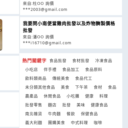
來自:杜OO 詢價
***2003@gmail.com
我要問小南便當雞肉批發以及炸物醃製價格
批發
來自:潘OO 詢價
***i16710@gmail.com
熱門關鍵字
食品批發
食材批發
冷凍食品
小吃店
伴手禮
食品加工
食品原料
飲料類商品
傳統美食
食品代工
未分類其他食品
美食
下午茶
食材
食品
農產品
休閒食品
小吃攤
健康
料理
批發零售
麵店
批發
美味
健康食品
南北雜貨
牛肉麵
餐飲
保健食品
義大利麵
團購美食
中式料理
咖啡