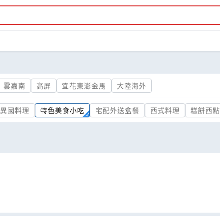
雲嘉南
高屏
宜花東澎金馬
大陸海外
異國料理
特色美食小吃
宅配外送盒餐
西式料理
糕餅西點