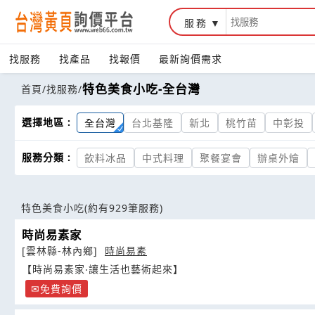
服務
找服務
找產品
找報價
最新詢價需求
特色美食小吃-全台灣
首頁
/
找服務
/
選擇地區 :
全台灣
台北基隆
新北
桃竹苗
中彰投
服務分類 :
飲料冰品
中式料理
聚餐宴會
辦桌外燴
特色美食小吃
(約有929筆服務)
時尚易素家
[雲林縣-林內鄉]
時尚易素
【時尚易素家‧讓生活也藝術起來】
免費詢價