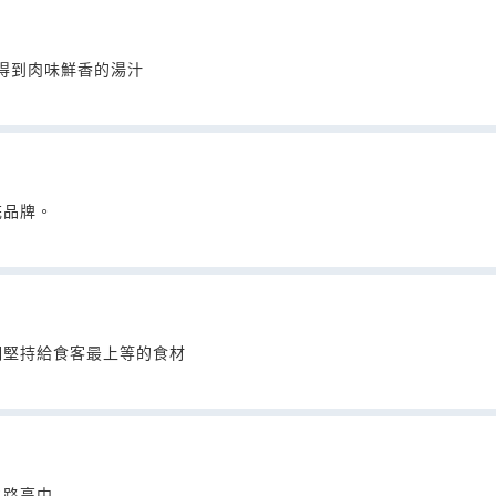
嚐得到肉味鮮香的湯汁
花品牌。
們堅持給食客最上等的食材
之路高中