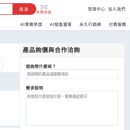
管理中心
加入我們
搜尋
免費詢價
AI業務參謀
AI賦能獵客
永久行銷網
付費服務
產品詢價與合作洽詢
想詢問什麼呢？
需求說明