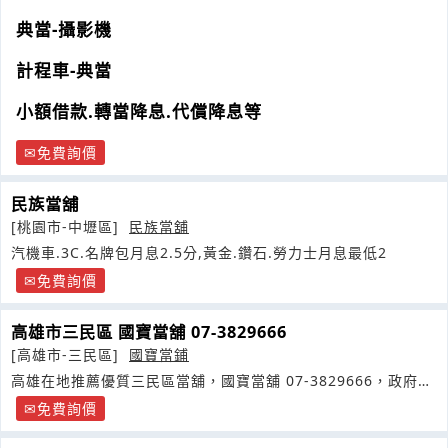
密，正派經營
典當-攝影機
計程車-典當
小額借款.轉當降息.代償降息等
免費詢價
民族當舖
[桃園市-中壢區]
民族當舖
汽機車.3C.名牌包月息2.5分,黃金.鑽石.勞力士月息最低2
免費詢價
高雄市三民區 國寶當舖 07-3829666
[高雄市-三民區]
國寶當鋪
高雄在地推薦優質三民區當舖，國寶當舖 07-3829666，政府立
案
免費詢價