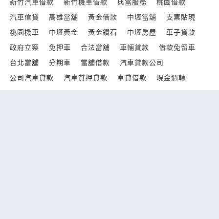
新竹汽車借款
新竹機車借款
典當服務
桃園借款
汽車信貸
高雄當舖
黃金借款
中壢當舖
支票貼現
桃園機車
中壢黃金
黃金鑽石
中壢房屋
車子貸款
政府立案
免押車
合法當舖
車輛貸款
借款免留車
台北當舖
分期車
當舖借款
汽車貸款公司
公司汽車貸款
汽車質押貸款
車貸借款
現金週轉