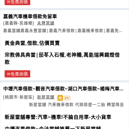
免費詢價
嘉義汽車機車借款免留車
[嘉義縣-民雄鄉]
永豐當鋪
嘉義當舖嘉義永豐當舖|嘉義汽車借款|嘉義機車借款|嘉義免留
車
黃金典當,借款,估價買賣
宗教佛具典當|茄苳入石榴,老神轎,萬能瑞興錫燈借
款
免費詢價
中壢汽車借款~觀音汽車借款~湖口汽車借款~楊梅汽車借
款
[桃園市-新屋區]
新屋當舖
新屋當舖 汽車機車借款 代辦房屋一二胎 轉當降息
新屋當舖專營:汽車~機車!不論自用車-大小貨車
中壢汽車借款~合法當舖推薦一下新屋當舖