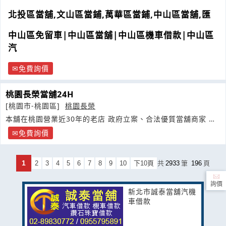
北投區當舖,文山區當鋪,萬華區當鋪,中山區當舖,匯
中山區免留車|中山區當舖|中山區機車借款|中山區
汽
免費詢價
桃園長榮當舖24H
[桃園市-桃園區]
桃園長榮
本舖在桃園營業近30年的老店 政府立案、合法優質當舖商家 凡
年滿
免費詢價
1
2
3
4
5
6
7
8
9
10
下10頁
共
2933
筆
196
頁
詢價
新北市誠泰當舖汽機
車借款