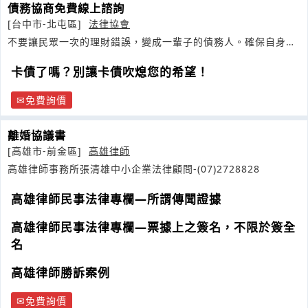
債務協商免費線上諮詢
[台中市-北屯區]
法律協會
不要讓民眾一次的理財錯誤，變成一輩子的債務人。確保自身法
律權益
卡債了嗎？別讓卡債吹熄您的希望！
免費詢價
離婚協議書
[高雄市-前金區]
高雄律師
高雄律師事務所張清雄中小企業法律顧問-(07)2728828
高雄律師民事法律專欄—所謂傳聞證據
高雄律師民事法律專欄—票據上之簽名，不限於簽全
名
高雄律師勝訴案例
免費詢價