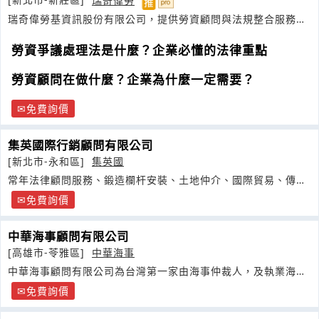
[新北市-新莊區]
瑞奇偉勞
瑞奇偉勞基資訊股份有限公司，提供勞資顧問與法規整合服務，
協助企業穩健經營
勞資爭議處理法是什麼？企業必懂的法律重點
勞資顧問在做什麼？企業為什麼一定需要？
免費詢價
集英國際行銷顧問有限公司
[新北市-永和區]
集英國
常年法律顧問服務、鍛造欄杆安裝、土地仲介、國際貿易、傳直
銷健康食品等
免費詢價
中華海事顧問有限公司
[高雄市-苓雅區]
中華海事
中華海事顧問有限公司為台灣第一家由海事仲裁人，及執業海事
案件經驗豐富之律師所成立
免費詢價