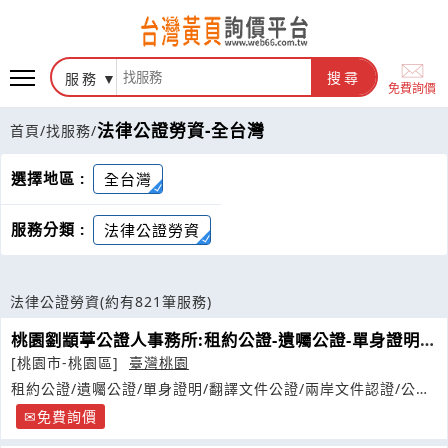
服務
搜尋
免費詢價
法律公證勞資-全台灣
首頁
/
找服務
/
選擇地區 :
全台灣
服務分類 :
法律公證勞資
法律公證勞資
(約有821筆服務)
桃園劉顓葶公證人事務所:租約公證-遺囑公證-單身證明-
翻譯公證
[桃園市-桃園區]
臺灣桃園
租約公證/遺囑公證/單身證明/翻譯文件公證/兩岸文件認證/公證
結婚
免費詢價