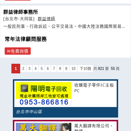
群益律師事務所
[台北市-大同區]
群益律師
一般民刑事、行政訴訟、公平交易法、中國大陸法務國際貿易、
投資與仲裁等領域
常年法律顧問服務
免費詢價
1
2
3
4
5
6
7
8
9
10
下10頁
共
821
筆
55
頁
收購電子零件IC主板
PC
台北市中山區
萬大翻譯有限公司，