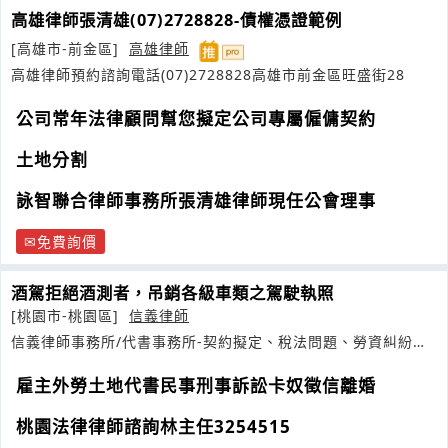
高雄律師張清雄(07)2728828-債權憑證範例
[高雄市-前金區]
高雄律師
高雄律師預約諮詢電話(07)2728828高雄市前金區旺盛街28
公司常年法律顧問幫您擬定公司專屬僱傭契約
土地分割
詠智聯合律師事務所張清雄律師現任公會理事
免費詢價
酒駕拒絕酒測者，吊銷各級車類之駕駛執照
[桃園市-桃園區]
信義律師
信義律師事務所/代書事務所-契約擬定、稅法問題、勞資糾紛、
繼承權
雇主外勞土地代書民事刑事訴訟卡奴徵信離婚
桃園法律律師諮詢林主任3254515