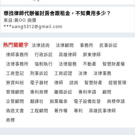
想找律師代辦催討房舍跟租金，不知費用多少？
來自:黃OO 詢價
***uang5312@gmail.com
熱門關鍵字
法律諮詢
法律顧問
事務所
民事訴訟
律師事務所
行政訴訟
高雄律師
屏東律師
法律事務所
強制執行
法律服務
不動產
智慧財產權
工商登記
刑事訴訟
工商認證
法律
法律事務
勞資糾紛
電子器材
律師
諮詢
智慧財產
經營管理
管理顧問
專利商標
離婚訴訟
專利申請
顧問
企管顧問
翻譯社
拋棄繼承
電子設備批發
商標申請
偽造文書
工程顧問
著作權
專利
高雄民事律師
商標