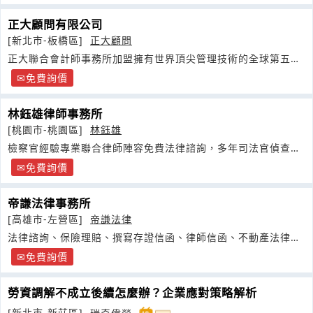
正大顧問有限公司
[新北市-板橋區]
正大顧問
正大聯合會計師事務所加盟擁有世界頂尖管理技術的全球第五大
會計師集團
免費詢價
林鈺雄律師事務所
[桃園市-桃園區]
林鈺雄
檢察官經驗專業聯合律師陣容免費法律諮詢，多年司法官偵查、
審理實務
免費詢價
帝謙法律事務所
[高雄市-左營區]
帝謙法律
法律諮詢、保險理賠、撰寫存證信函、律師信函、不動產法律、
遺產繼承規劃
免費詢價
勞資調解不成立後續怎麼辦？企業應對策略解析