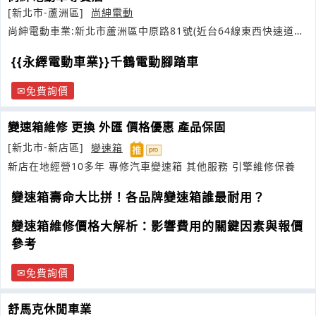
[新北市-蘆洲區]
尚紳電動
尚紳電動車業:新北市蘆洲區中原路81號(近台64線東西快速道路
下永安大橋蘆洲交流道
{{永繹電動車業}}千鶴電動腳踏車
免費詢價
變速箱維修 更換 外匯 價格優惠 產品保固
[新北市-新店區]
變速箱
新店在地經營10多年 專修汽車變速箱 其他服務 引擎維修保養
變速箱壽命大比拼！各品牌變速箱誰最耐用？
變速箱維修價格大解析：影響費用的關鍵因素與報價
參考
免費詢價
舒馬克休閒車業