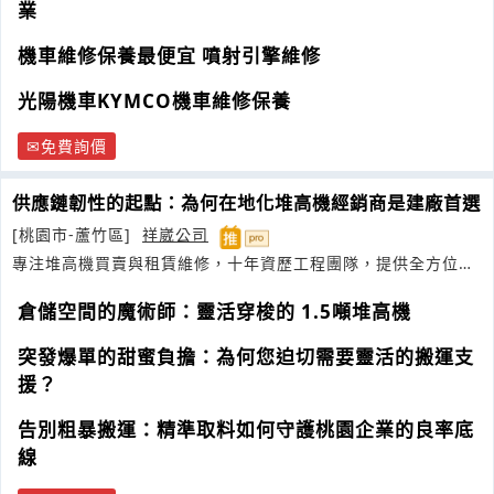
業
機車維修保養最便宜 噴射引擎維修
光陽機車KYMCO機車維修保養
免費詢價
供應鏈韌性的起點：為何在地化堆高機經銷商是建廠首選
[桃園市-蘆竹區]
祥崴公司
專注堆高機買賣與租賃維修，十年資歷工程團隊，提供全方位物
流解決方案
倉儲空間的魔術師：靈活穿梭的 1.5噸堆高機
突發爆單的甜蜜負擔：為何您迫切需要靈活的搬運支
援？
告別粗暴搬運：精準取料如何守護桃園企業的良率底
線