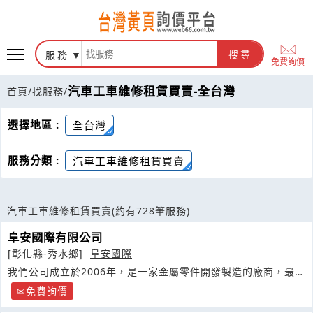
服務
搜尋
免費詢價
汽車工車維修租賃買賣-全台灣
首頁
/
找服務
/
選擇地區 :
全台灣
服務分類 :
汽車工車維修租賃買賣
汽車工車維修租賃買賣
(約有728筆服務)
阜安國際有限公司
[彰化縣-秀水鄉]
阜安國際
我們公司成立於2006年，是一家金屬零件開發製造的廠商，最專
業於鋁合金部分的應用設計
免費詢價