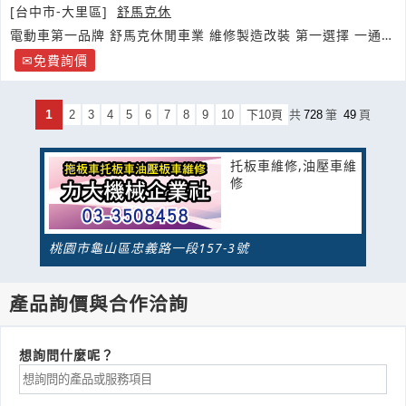
[台中市-大里區]
舒馬克休
電動車第一品牌 舒馬克休閒車業 維修製造改裝 第一選擇 一通電
話
免費詢價
1
2
3
4
5
6
7
8
9
10
下10頁
共
728
筆
49
頁
托板車維修,油壓車維
修
桃園市龜山區忠義路一段157-3號
產品詢價與合作洽詢
想詢問什麼呢？