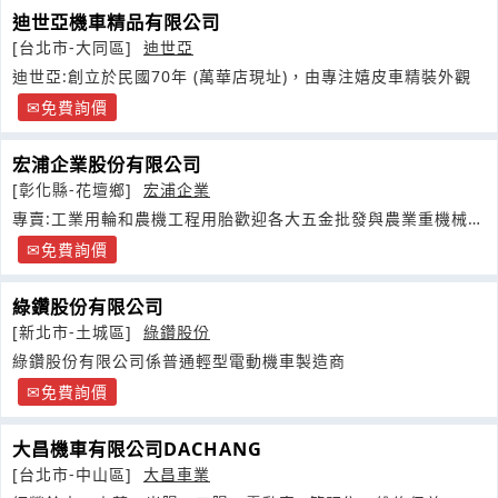
迪世亞機車精品有限公司
[台北市-大同區]
迪世亞
迪世亞:創立於民國70年 (萬華店現址)，由專注嬉皮車精裝外觀
免費詢價
宏浦企業股份有限公司
[彰化縣-花壇鄉]
宏浦企業
專賣:工業用輪和農機工程用胎歡迎各大五金批發與農業重機械公
司行號洽詢
免費詢價
綠鑽股份有限公司
[新北市-土城區]
綠鑽股份
綠鑽股份有限公司係普通輕型電動機車製造商
免費詢價
大昌機車有限公司DACHANG
[台北市-中山區]
大昌車業