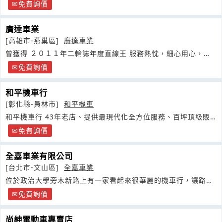
免費詢價
廣達車業
[高雄市-燕巢區]
廣達車業
曾獲得 ２０１１年二輪誌年度直線王 服務熱忱，細心用心，愛
車
免費詢價
和平機車行
[彰化縣-員林市]
和平機車
和平機車行 43年老店、提供最現代化全方位服務、百坪頂級販
賣廣場
免費詢價
全嘉車業有限公司
[台北市-文山區]
全嘉車業
位於政治大學旁木新路上有一家看起來很華麗的機車行，讓路過
的人都不禁會看一眼
免費詢價
尚紳電動車專賣店