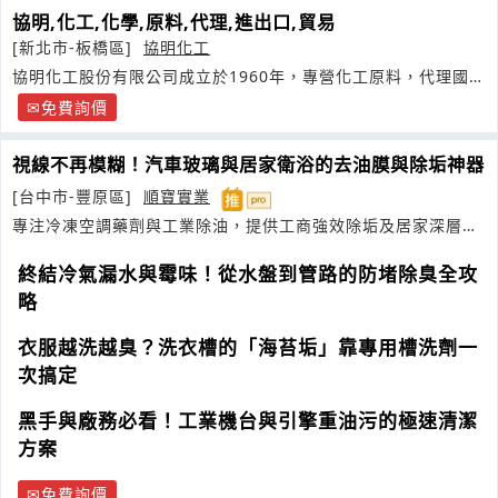
協明,化工,化學,原料,代理,進出口,貿易
[新北市-板橋區]
協明化工
協明化工股份有限公司成立於1960年，專營化工原料，代理國內
各大廠產品
免費詢價
視線不再模糊！汽車玻璃與居家衛浴的去油膜與除垢神器
[台中市-豐原區]
順寶實業
專注冷凍空調藥劑與工業除油，提供工商強效除垢及居家深層清
潔方案
終結冷氣漏水與霉味！從水盤到管路的防堵除臭全攻
略
衣服越洗越臭？洗衣槽的「海苔垢」靠專用槽洗劑一
次搞定
黑手與廠務必看！工業機台與引擎重油污的極速清潔
方案
免費詢價