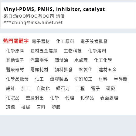
Vinyl-PDMS, PMHS, inhibitor, catalyst
來自:瑞OO料OO有OO司 詢價
***chung@msa.hinet.net
熱門關鍵字
電子器材
化工原料
電子設備批發
化學原料
建材五金螺絲
生物科技
化學溶劑
其他電子
汽車零件
潤滑油
水處理
化工化學
醫療器材
電顯耗材
顏料批發
客製化
建材五金
化學品批發
化工
塑膠製品
切割加工
材料
半導體
設計
加工
自動化
鑽石刀
工程
電子
研發
化妝品
塑膠射出
化學
代理
化學品
表面處理
環保
機械
原料
塑膠