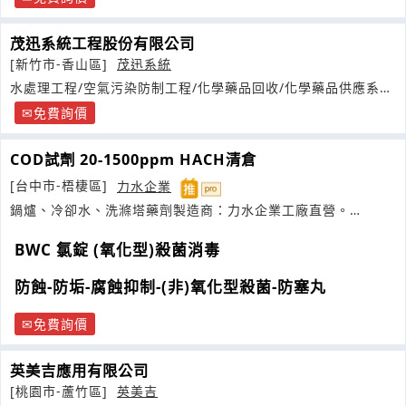
茂迅系統工程股份有限公司
[新竹市-香山區]
茂迅系統
水處理工程/空氣污染防制工程/化學藥品回收/化學藥品供應系統
工程
免費詢價
COD試劑 20-1500ppm HACH清倉
[台中市-梧棲區]
力水企業
鍋爐、冷卻水、洗滌塔藥劑製造商：力水企業工廠直營。
BWC/HANNA
BWC 氯錠 (氧化型)殺菌消毒
防蝕-防垢-腐蝕抑制-(非)氧化型殺菌-防塞丸
免費詢價
英美吉應用有限公司
[桃園市-蘆竹區]
英美吉