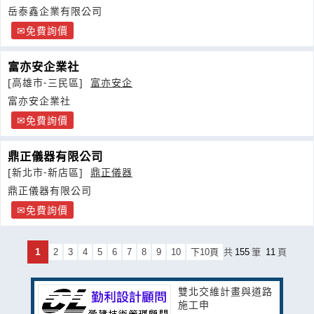
岳泰鑫企業有限公司
免費詢價
富亦安企業社
[高雄市-三民區]
富亦安企
富亦安企業社
免費詢價
鼎正儀器有限公司
[新北市-新店區]
鼎正儀器
鼎正儀器有限公司
免費詢價
1
2
3
4
5
6
7
8
9
10
下10頁
共
155
筆
11
頁
雙北交維計畫與道路
施工申