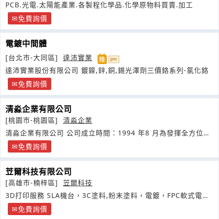
PCB.光電.太陽能產業.各製程化學品.化學原物料買賣.加工
免費詢價
電鍍中間體
[台北市-大同區]
達沛實業
達沛實業股份有限公司 鍍鎳,鋅,銅,錫光澤劑三價鉻系列-氯化鉻
免費詢價
清淼企業有限公司
[桃園市-桃園區]
清淼企業
清淼企業有限公司 公司成立時間：1994 年8 月為發揮全方位功
能
免費詢價
苙爾科技有限公司
[高雄市-楠梓區]
苙爾科技
3D打印服務 SLA機台，3C塗料,粉末塗料，電鍍，FPC軟式電路
板各項服務
免費詢價