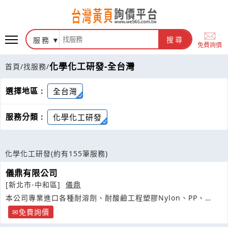
服務
搜尋
免費詢價
化學化工研發-全台灣
首頁
/
找服務
/
選擇地區 :
全台灣
服務分類 :
化學化工研發
化學化工研發
(約有155筆服務)
儀鼎有限公司
[新北市-中和區]
儀鼎
本公司專業進口各種耐溶劑、耐酸鹼工程塑膠Nylon、PP、
POM
免費詢價