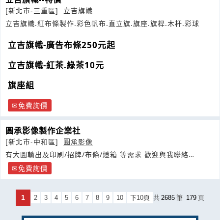
[新北市-三重區]
立吉旗幟
立吉旗幟.紅布條製作.彩色帆布.直立旗.旗座.旗桿.木杆.彩球
立吉旗幟-廣告布條250元起
立吉旗幟-紅茶.綠茶10元
旗座組
免費詢價
圓承影像製作企業社
[新北市-中和區]
圓承影像
有大圖輸出及印刷/招牌/布條/燈箱 等需求 歡迎與我聯絡
0929157992
免費詢價
1
2
3
4
5
6
7
8
9
10
下10頁
共
2685
筆
179
頁