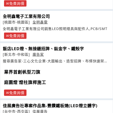
免費詢價
全明鑫電子工業有限公司
[桃園市-桃園區]
全明鑫電
全明鑫電子工業有限公司銷售LED照明燈具與配件人,PCB/SMT
免費詢價
飯店LED燈、無接縫招牌、鈦金字、鐵殼字
[新北市-中和區]
廣告家
搜尋廣告家-三心文化企業-大圖輸出、造型招牌、布條快速架、
廣告設計
業界首創帆型刀旗
庭園燈˙燈柱旗桿施工
免費詢價
佳展廣告社專案作品集-豐饡鐵板燒(LED燈立體字)
[台中市-西屯區]
佳展廣告