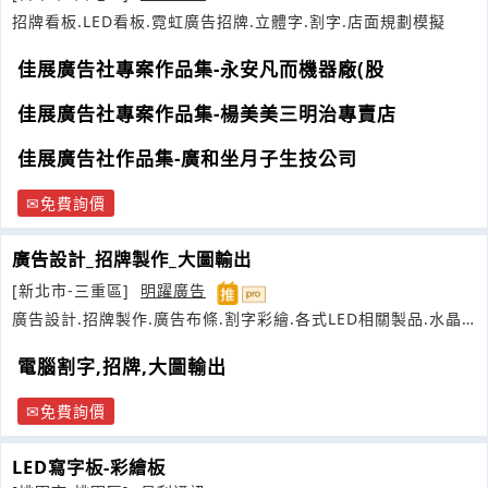
招牌看板.LED看板.霓虹廣告招牌.立體字.割字.店面規劃模擬
佳展廣告社專案作品集-永安凡而機器廠(股
佳展廣告社專案作品集-楊美美三明治專賣店
佳展廣告社作品集-廣和坐月子生技公司
免費詢價
廣告設計_招牌製作_大圖輸出
[新北市-三重區]
明躍廣告
廣告設計.招牌製作.廣告布條.割字彩繪.各式LED相關製品.水晶
立體字
電腦割字,招牌,大圖輸出
免費詢價
LED寫字板-彩繪板