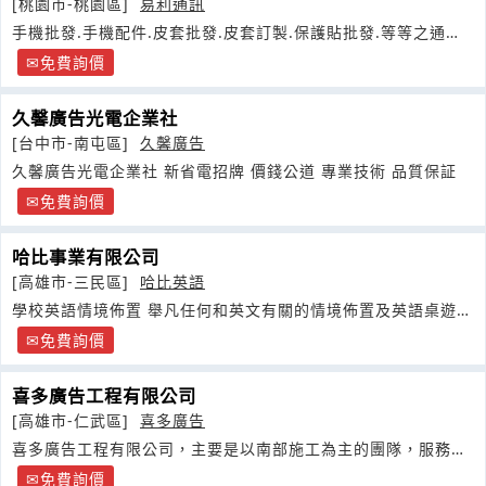
[桃園市-桃園區]
易利通訊
手機批發.手機配件.皮套批發.皮套訂製.保護貼批發.等等之通訊
相關器材銷售
免費詢價
久馨廣告光電企業社
[台中市-南屯區]
久馨廣告
久馨廣告光電企業社 新省電招牌 價錢公道 專業技術 品質保証
免費詢價
哈比事業有限公司
[高雄市-三民區]
哈比英語
學校英語情境佈置 舉凡任何和英文有關的情境佈置及英語桌遊、
英語點讀系列
免費詢價
喜多廣告工程有限公司
[高雄市-仁武區]
喜多廣告
喜多廣告工程有限公司，主要是以南部施工為主的團隊，服務項
目如下
免費詢價