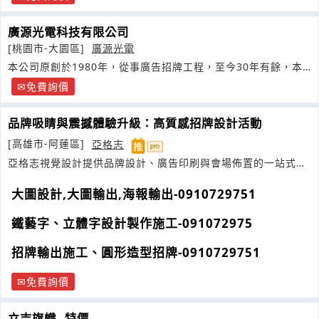
廣源光電科技有限公司
[桃園市-大園區]
廣源光電
本公司原創於1980年，從事廣告招牌工程，至今30年有餘，本
公司秉持永續經營
免費詢價
品牌吸睛與震撼體驗升級：高質感招牌設計活動
[高雄市-阿蓮區]
亞格志
亞格志視覺設計提供品牌設計、廣告印刷與會場佈置的一站式服
務，將創意化為實體
大圖設計,大圖輸出,海報輸出-0910729751
鐵藝字、立體字設計製作施工-091072975
招牌輸出施工、圓形造型招牌-0910729751
免費詢價
立吉旗幟--特價