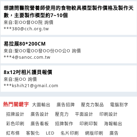
想請問醫院營養師使用的食物較具模型製作價格及製作天
數，主要製作模型約7~10個
來自:彰OO督OO院 詢價
***380@cch.org.tw
易拉展80*200CM
來自:聖OO電OO發OO份OO公O 詢價
***4@sanoc.com.tw
8x12吋相片護貝報價
來自:施OO 詢價
***kshih21@gmail.com
熱門關鍵字
大圖輸出
廣告招牌
壓克力製品
電腦割字
招牌設計
廣告設計
壓克力
平面設計
印刷設計
彩色印刷
廣告看板
招牌製作
印刷印製
海報輸出
紅布條
客製化
LED
名片印刷
網版印刷
廣告