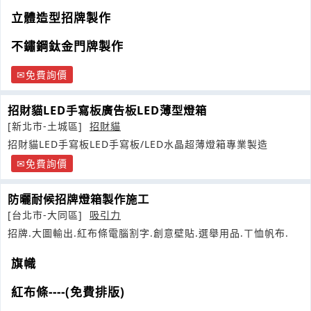
立體造型招牌製作
不鏽鋼鈦金門牌製作
免費詢價
招財貓LED手寫板廣告板LED薄型燈箱
[新北市-土城區]
招財貓
招財貓LED手寫板LED手寫板/LED水晶超薄燈箱專業製造
免費詢價
防曬耐候招牌燈箱製作施工
[台北市-大同區]
吸引力
招牌.大圖輸出.紅布條電腦割字.創意壁貼.選舉用品.ㄒ恤帆布.
旗幟
紅布條----(免費排版)