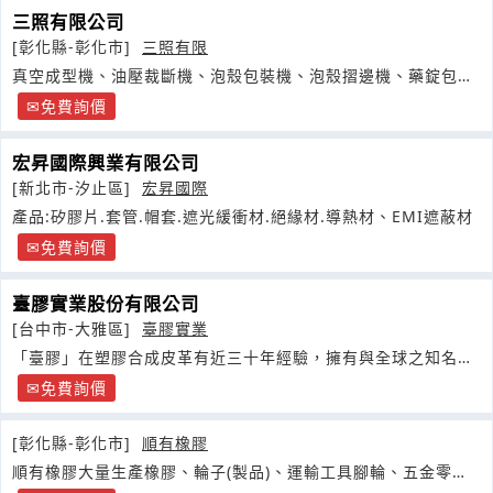
三照有限公司
[彰化縣-彰化市]
三照有限
真空成型機、油壓裁斷機、泡殼包裝機、泡殼摺邊機、藥錠包裝
機、封口機
免費詢價
宏昇國際興業有限公司
[新北市-汐止區]
宏昇國際
產品:矽膠片.套管.帽套.遮光緩衝材.絕緣材.導熱材、EMI遮蔽材
免費詢價
臺膠實業股份有限公司
[台中市-大雅區]
臺膠實業
「臺膠」在塑膠合成皮革有近三十年經驗，擁有與全球之知名品
牌合作關係
免費詢價
[彰化縣-彰化市]
順有橡膠
順有橡膠大量生產橡膠、輪子(製品)、運輸工具腳輪、五金零件