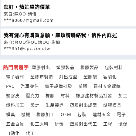
您好，茄芷袋詢價單
來自:陳OO 詢價
***a0607@gmail.com
我有濾心有購買意願，麻煩請聯絡我，信件內詳述
來自:台OO油OO煉OO 詢價
***351@cpc.com.tw
熱門關鍵字
塑膠射出
塑膠製品
橡膠製品
包裝材料
電子器材
塑膠布製造
射出成型
塑膠袋
客製化
PVC
汽車零件
電子設備批發
塑膠
建材五金螺絲
塑膠皮
壓克力
橡膠
材料
橡膠建材製品批發
加工
塑料加工
設計
生產製造
塑膠射出成型
塑膠模具
模具
機械
橡膠加工
OEM
包裝
建材五金
電子
五金百貨
化工原料
研發
塑膠射出代工
工程
環保
自動化
代工