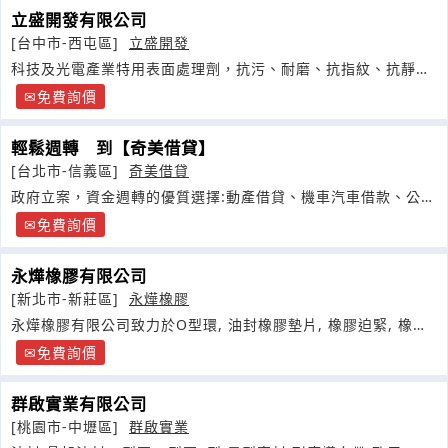
立盛開發有限公司
[台中市-西屯區]
立盛開發
科技及光電產業特用表面處理劑，抗污、耐磨、抗指紋、抗靜
電...
免費詢價
輕鬆週轉 到【奇美借貸】
[台北市-信義區]
奇美借貸
政府立案，資金週轉的優質選擇:動產借貸、機車汽車借款、公司
貸款企業資金調度存貨質借
免費詢價
永燁橡膠有限公司
[新北市-新莊區]
永燁橡膠
永燁橡膠有限公司致力於O型環, 油封橡膠墊片, 橡膠迫緊, 橡膠
管條
免費詢價
群啟實業有限公司
[桃園市-中壢區]
群啟實業