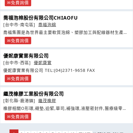
製造
免費詢價
喬福泡棉股份有限公司CHIAOFU
[台中市-南屯區]
喬福泡綿
喬福集團是為世界最主要軟質泡綿、塑膠加工與配線器材生產廠
商之一
免費詢價
優妮康實業有限公司
[台中市-西區]
優妮康實
優妮康實業有限公司 TEL:(04)2371-9658 FAX
免費詢價
繼茂橡膠工業股份有限公司
[彰化縣-鹿港鎮]
繼茂橡膠
橡膠相關O形環,襯墊,迫緊,華司,補強環,液壓密封件,醫療級零配
件
免費詢價