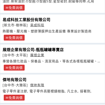
油封.骨架油封.O型圈.O型圈S型.星型密封.耐磨導向帶.孔用
免費詢價
易成科技工業股份有限公司
[新北市-樹林區]
易成科技
熱壓機、壓光機、塑膠薄膜押出生產設備 專業設計製造商
免費詢價
展煜企業有限公司-瓶瓶罐罐專賣店
[台中市-太平區]
展煜企業
專營各類化妝品、保養品、清潔用品，等各式各樣瓶瓶罐罐、零
售專賣店
免費詢價
傑地有限公司
[台中市-大雅區]
傑地有限
電子零件灌注膠, 電子零件高壓模鑄樹脂, 凡立水, 接著劑,
免費詢價