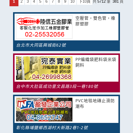
1
2
3
4
5
6
7
8
9
10
下10頁
共
5712
筆
381
頁
空壓管，雙色管，橡
膠塑膠
台北市大同區興城街62號
PP編織袋肥料袋米袋
飼料
台中市大肚區成功里文昌路3段一巷180號
PVC地毯地磚止滑防
潮布
彰化縣埔鹽鄉西湖村大新路2巷1-2號