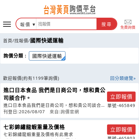
報價
搜尋
免費詢價
國際快遞運輸
首頁
/
找報價
/
詢價分類 :
國際快遞運輸
歡迎報價
(約有1199筆詢價)
回分類總覽
進口日本食品 我們是日商公司，想和貴公
立即報價
司談合作。
進口日本食品我們是日商公司，想和貴公司談合
單號-465849
作。
刊登日:2026/08/07
來自:詢價官網
七彩錦繡龍蝦重量及價格
立即報價
七彩錦繡龍蝦重量及價格有此需求
單號-465803