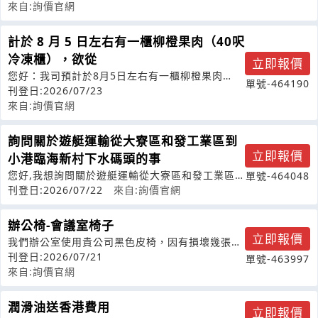
來自:詢價官網
計於 8 月 5 日左右有一櫃柳橙果肉（40呎
冷凍櫃），欲從
立即報價
您好：我司預計於8月5日左右有一櫃柳橙果肉
單號-464190
（40呎冷凍櫃），欲從基隆港運送至光泉
刊登日:2026/07/23
來自:詢價官網
詢問關於遊艇運輸從大寮區和發工業區到
立即報價
小港臨海新村下水碼頭的事
您好,我想詢問關於遊艇運輸從大寮區和發工業區
單號-464048
到小港臨海新村下水碼頭的事情.
刊登日:2026/07/22
來自:詢價官網
辦公椅-會議室椅子
立即報價
我們辦公室使用貴公司黑色皮椅，因有損壞幾張，
故來詢價並確認還有沒有此商品
刊登日:2026/07/21
單號-463997
來自:詢價官網
潤滑油送香港費用
立即報價