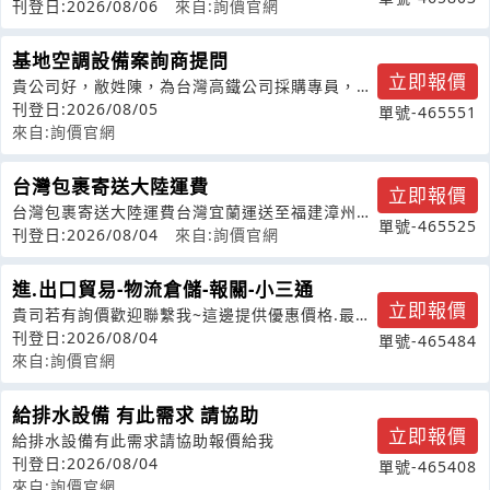
刊登日:2026/08/06
來自:詢價官網
基地空調設備案詢商提問
立即報價
貴公司好，敝姓陳，為台灣高鐵公司採購專員，這
邊搜尋到貴司有處理空調設備設置，近期
刊登日:2026/08/05
單號-465551
來自:詢價官網
台灣包裹寄送大陸運費
立即報價
台灣包裹寄送大陸運費台灣宜蘭運送至福建漳州大
單號-465525
約重量15公斤尺寸長寬高：33*43
刊登日:2026/08/04
來自:詢價官網
進.出口貿易-物流倉儲-報關-小三通
立即報價
貴司若有詢價歡迎聯繫我~這邊提供優惠價格.最高
品質^^
刊登日:2026/08/04
單號-465484
來自:詢價官網
給排水設備 有此需求 請協助
立即報價
給排水設備有此需求請協助報價給我
刊登日:2026/08/04
單號-465408
來自:詢價官網