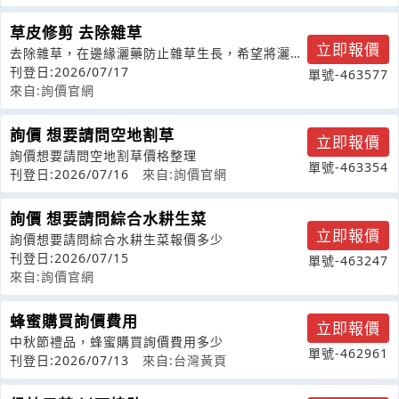
草皮修剪 去除雜草
立即報價
去除雜草，在邊緣灑藥防止雜草生長，希望將灑藥
的費用分開報。公司匯款的方法是以先收
刊登日:2026/07/17
單號-463577
來自:詢價官網
詢價 想要請問空地割草
立即報價
詢價想要請問空地割草價格整理
單號-463354
刊登日:2026/07/16
來自:詢價官網
詢價 想要請問綜合水耕生菜
立即報價
詢價想要請問綜合水耕生菜報價多少
刊登日:2026/07/15
單號-463247
來自:詢價官網
蜂蜜購買詢價費用
立即報價
中秋節禮品，蜂蜜購買詢價費用多少
單號-462961
刊登日:2026/07/13
來自:台灣黃頁