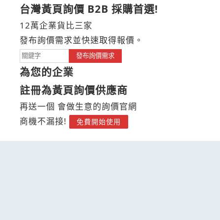
台灣黃頁詢價 B2B 採購首選!
12萬企業貨比三家
發布詢價需求並快速取得報價。
發布詢價需求
為您的企業
註冊為黃頁詢價供應商
再送一個 會做生意的詢價官網
商機不漏接!
免費開始使用